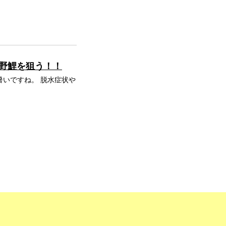
で野鯉を狙う！！
暑いですね。 脱水症状や