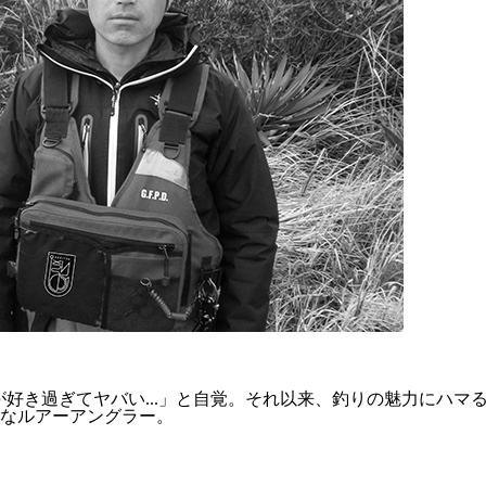
りが好き過ぎてヤバい...」と自覚。それ以来、釣りの魅力にハ
なルアーアングラー。