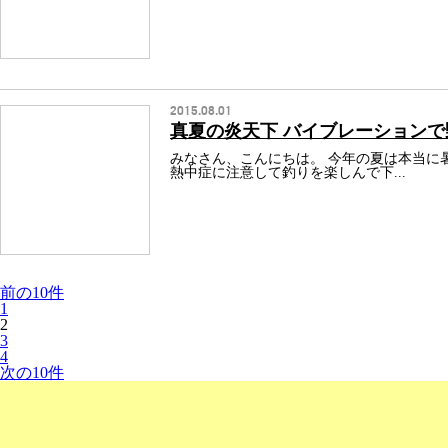
2015.08.01
真夏の炎天下 バイブレーション
みなさん、こんにちは。 今年の夏は本当に
熱中症に注意して釣りを楽しんで下...
前の10件
1
2
3
4
次の10件