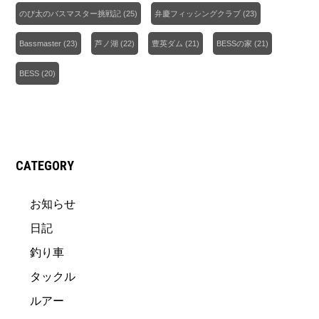
のび太のバスマスター挑戦記
(25)
弁慶フィッシングクラブ
(23)
Bassmaster
(23)
芦ノ湖
(22)
豊英ダム
(21)
BESSの家
(21)
BESS
(20)
CATEGORY
お知らせ
日記
釣り車
タックル
ルアー