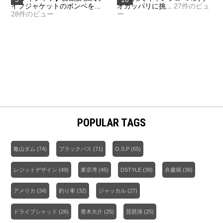
イフジャケットのボンベを...
オカッパリに挑...
27件のビュ
28件のビュー
ー
POPULAR TAGS
亀山ダム
(74)
ブラックバス
(71)
O.S.P
(65)
レジットデザイン
(49)
東京湾
(45)
DSTYLE
(39)
弁慶堀
(36)
アメリカ
(34)
釣り車
(32)
ジャッカル
(27)
ドライブシャッド
(26)
青木大介
(25)
琵琶湖
(25)