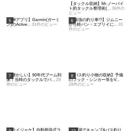
【タックル収納】Mr.ノーバイ
ト的タックル整理術(...
36件の
ビュー
【神アプリ】Garmin(ガーミ
【最強の釣り車!?】ジムニー
ン)のActive...
31件のビュー
から軽バン・エブリイに...
31
件のビュー
【懐かしい】90年代ブーム到
【バス釣り小物の収納】予備
来！当時のタックルでバ...
29
のフック・シンカー等をV...
件のビュー
28件のビュー
【ライジャケ】自動膨張式ラ
田貫湖でキャンプ&バス釣り