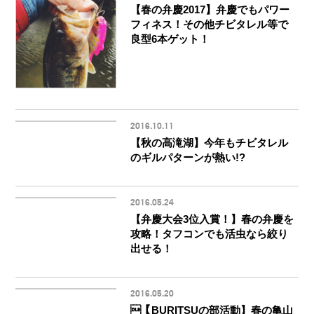
【春の弁慶2017】弁慶でもパワー
フィネス！その他チビタレル等で
良型6本ゲット！
2016.10.11
【秋の高滝湖】今年もチビタレル
のギルパターンが熱い!?
2016.05.24
【弁慶大会3位入賞！】春の弁慶を
攻略！タフコンでも活虫なら絞り
出せる！
2016.05.20
【BURITSUの部活動】春の亀山