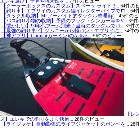
エレキ選び】予算や将来性を...
77件のビュー
【クーラーボックスのカスタム】スペーザ ライト 3...
64件の
【釣り車】エブリイのカスタム編イレクターパイプでロ...
64
【タックル収納】Mr.ノーバイト的タックル整理術(...
45件の
【バス釣り小物の収納】予備のフック・シンカー等をV...
35
【懐かしい】90年代ブーム到来！当時のタックルでバ...
35件
【最強の釣り車!?】ジムニーから軽バン・エブリイに...
34件
【神アプリ】Garmin(ガーミン)のActive...
30件のビュー
【レ
ズ】エレキでの釣りをより快適...
28件のビュー
【ライジャケ】自動膨張式ライフジャケットのボンベを...
28