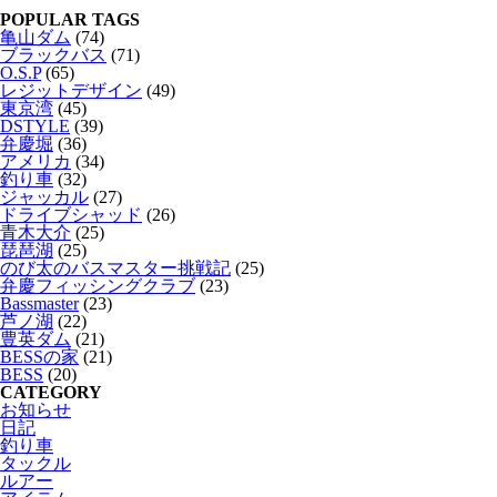
POPULAR TAGS
亀山ダム
(74)
ブラックバス
(71)
O.S.P
(65)
レジットデザイン
(49)
東京湾
(45)
DSTYLE
(39)
弁慶堀
(36)
アメリカ
(34)
釣り車
(32)
ジャッカル
(27)
ドライブシャッド
(26)
青木大介
(25)
琵琶湖
(25)
のび太のバスマスター挑戦記
(25)
弁慶フィッシングクラブ
(23)
Bassmaster
(23)
芦ノ湖
(22)
豊英ダム
(21)
BESSの家
(21)
BESS
(20)
CATEGORY
お知らせ
日記
釣り車
タックル
ルアー