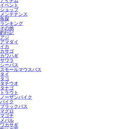
アイテム
イベント
ショップ
メンテナンス
魚探
ランキング
その他
釣行記
アジ
アマダイ
イカ
カサゴ
カワハギ
サワラ
シーバス
スモールマウスバス
タイ
タコ
タチウオ
タナゴ
トラウト
ノーザンパイク
パイク
ブラックバス
マグロ
マゴチ
メバル
ワカサギ