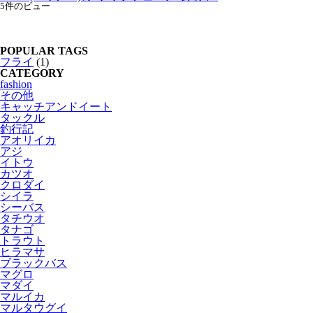
5件のビュー
POPULAR TAGS
フライ
(1)
CATEGORY
fashion
その他
キャッチアンドイート
タックル
釣行記
アオリイカ
アジ
イトウ
カツオ
クロダイ
シイラ
シーバス
タチウオ
タナゴ
トラウト
ヒラマサ
ブラックバス
マグロ
マダイ
マルイカ
マルタウグイ