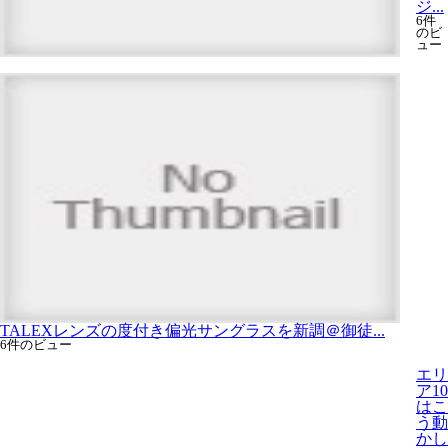
ジ...
6件
のビ
ュー
TALEXレンズの度付き偏光サングラスを新調＠御徒...
6件のビュー
エリ
ア10
はこ
う動
かし