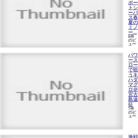
ボー
トシ
ーバ
ス春
夏の
ミノ
ー...
8件
のビ
ュー
パワ
ース
ロー
で狙
うキ
ハダ
マグ
ロ＠
宮古
島遠
征
7件
のビ
ュー
激戦