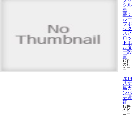
タッ
クル
車
載：
ルー
フボ
ック
スと
ロッ
ドホ
ルダ
ー設
置
17件
のビ
ュー
2019
八丈
島カ
ンパ
チ遠
征
12件
のビ
ュー