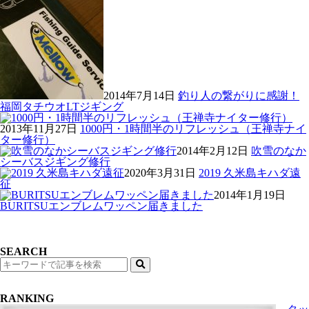
2014年7月14日
釣り人の繋がりに感謝！
福岡タチウオLTジギング
2013年11月27日
1000円・1時間半のリフレッシュ（王禅寺ナイ
ター修行）
2014年2月12日
吹雪のなか
シーバスジギング修行
2020年3月31日
2019 久米島キハダ遠
征
2014年1月19日
BURITSUエンブレムワッペン届きました
SEARCH
検
索
RANKING