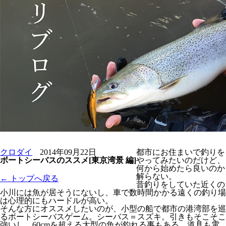
クロダイ
2014年09月22日
都市にお住まいで釣りを
ボートシーバスのススメ[東京湾景 編]
やってみたいのだけど、
何から始めたら良いのか
解らない。
← トップへ戻る
昔釣りをしていた近くの
小川には魚が居そうにないし、車で数時間かかる遠くの釣り場
は心理的にもハードルが高い。
そんな方にオススメしたいのが、小型の船で都市の港湾部を巡
るボートシーバスゲーム。シーバス＝スズキ。引きもそこそこ
強いし、60cmを超える大型の魚が釣れる事もある。道具も電