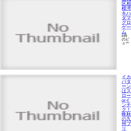
区相
模湾
キハ
ダマ
グロ
ゲー
ム
6件
のビ
ュー
イカ
パタ
ーン
はス
ロー
orイ
ンチ
ク！
晩秋
の九
州ブ
リ