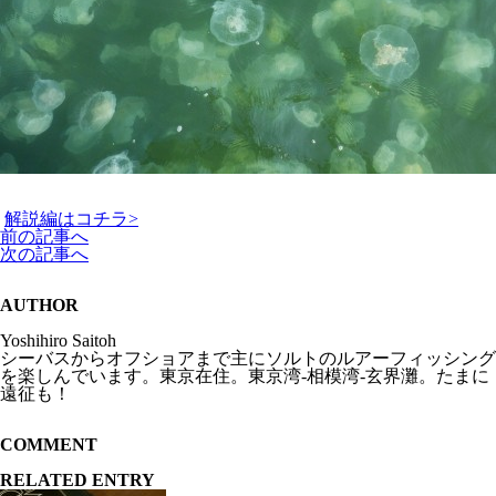
解説編はコチラ>
前の記事へ
次の記事へ
AUTHOR
Yoshihiro Saitoh
シーバスからオフショアまで主にソルトのルアーフィッシング
を楽しんでいます。東京在住。東京湾-相模湾-玄界灘。たまに
遠征も！
COMMENT
RELATED ENTRY