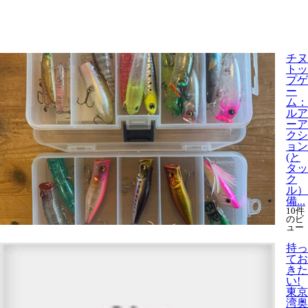
チヌ
トッ
プゲ
ー
ム：
ルア
ーア
クシ
ョン
(と
タッ
ク
ル）
備...
10件
のビ
ュー
持っ
てお
きた
い!
東京
湾奥