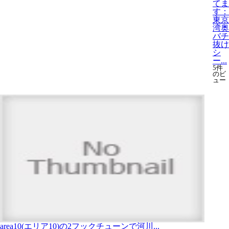
てま
す：
東京
湾奥
バチ
抜け
シ
ー...
5件
のビ
ュー
area10(エリア10)の2フックチューンで河川...