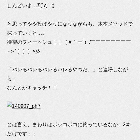
しんどいよ…Σ(´д｀;)
と思ってやや投げやりになりながらも、木本メソッドで
探っていくと…。
待望のフィーッシュ！！（＃｀ー´）/￣￣￣￣￣￣￣￣
~＞ﾟ）））>彡
「バレるバレるバレるバレるやつだ。」と連呼しなが
ら…
なんとかキャッチ！！
とは言え、まわりはボッコボコに釣っているなか、2本
だけです；；