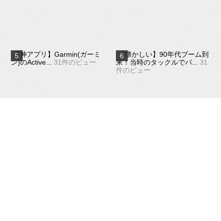
【神アプリ】Garmin(ガーミ
【懐かしい】90年代ブーム到
ン)のActive...
31件のビュー
来！当時のタックルでバ...
31
件のビュー
【最強の釣り車!?】ジムニー
【バス釣り小物の収納】予備
から軽バン・エブリイに...
31
のフック・シンカー等をV...
件のビュー
30件のビュー