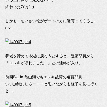
終わったΣ(´д｀;)
しかも、ちいさい蛇がボートの方に近寄ってくるし…
orz..
養老を諦めて本湖に戻ろうとすると、遠藤部員から
「エレキが壊れました…」との連絡が入り。
前回B-1 in 亀山湖でもエレキ故障の遠藤部員、
いい加減にしろー！！と思いながらも様子を見に行く
と…。