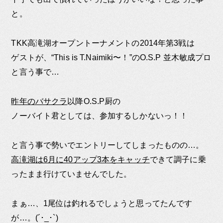
と。
TKK高滝湖オープントーナメントの2014年第3戦は
ゲストが、“This is T.Naimiki〜！”のO.S.P 並木敏成プロ
と言う事で…
昨年のバサクラ
以降O.S.P厨の
ノーバイト君としては、参加するしかないっ！！
と言う事で勢いでエントリーしてしまったものの…。
高滝湖は6月に40アップ3本をキャッチ
できて調子に乗
ったまま行けていませんでした。
まぁ…、1尾位は釣れるでしょうと思ってたんです
が…。(´･_･`)