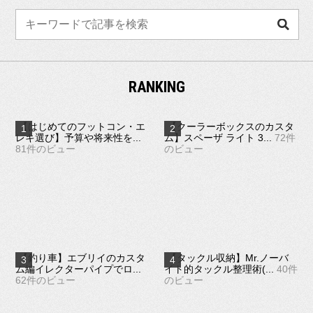
検
索
RANKING
【はじめてのフットコン・エ
【クーラーボックスのカスタ
レキ選び】予算や将来性を...
ム】スペーザ ライト 3...
72件
81件のビュー
のビュー
【釣り車】エブリイのカスタ
【タックル収納】Mr.ノーバ
ム編イレクターパイプでロ...
イト的タックル整理術(...
40件
62件のビュー
のビュー