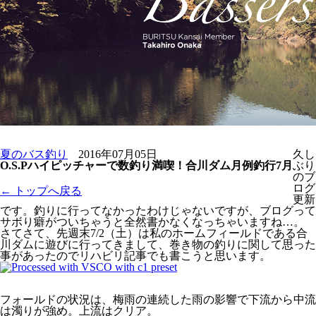
夏のバス釣り
2016年07月05日
久し
O.S.Pハイピッチャーで数釣り満喫！合川ダム月例釣行7月
ぶり
のブ
ログ
← トップへ戻る
更新
です。釣りに行ってなかったわけじゃないですが、ブログって
サボり癖がついちゃうと全然書かなくなっちゃいますね…。
さてさて、先週末7/2（土）は私のホームフィールドである合
川ダムに遊びに行ってきまして、巻き物の釣りに関して思った
事があったのでリハビリ記事でも書こうと思います。
フォールドの状況は、梅雨の連続した雨の影響で下流から中流
は濁りが強め。上流はクリア。