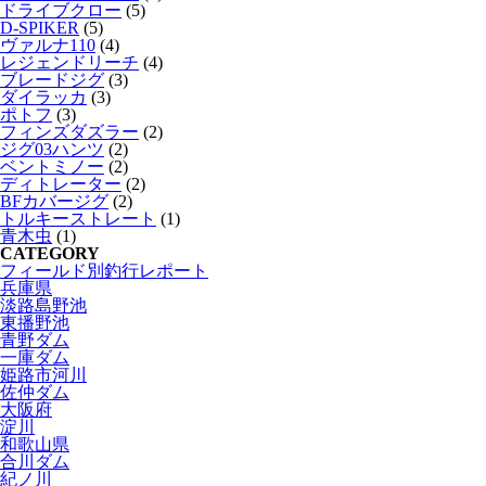
ドライブクロー
(5)
D-SPIKER
(5)
ヴァルナ110
(4)
レジェンドリーチ
(4)
ブレードジグ
(3)
ダイラッカ
(3)
ポトフ
(3)
フィンズダズラー
(2)
ジグ03ハンツ
(2)
ベントミノー
(2)
ディトレーター
(2)
BFカバージグ
(2)
トルキーストレート
(1)
青木虫
(1)
CATEGORY
フィールド別釣行レポート
兵庫県
淡路島野池
東播野池
青野ダム
一庫ダム
姫路市河川
佐仲ダム
大阪府
淀川
和歌山県
合川ダム
紀ノ川