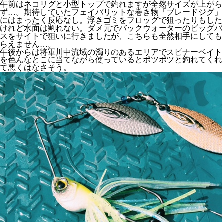
午前はネコリグと小型トップで釣れますが全然サイズが上がら
ず…。期待していたフェイバリットな巻き物「ブレードジグ」
にはまったく反応なし。浮きゴミをフロッグで狙ったりもした
けれど水面は割れない。ダメ元でバックウォーターのビッグバ
スをサイトで狙いに行きましたが、こちらも全然相手にしても
らえません…。
午後からは将軍川中流域の濁りのあるエリアでスピナーベイト
を色んなとこに当てながら使っているとポツポツと釣れてくれ
て悪くはなさそう。