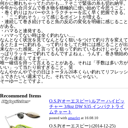
何かに擦れちゃってたのかも…？そこで緊張の糸も切れ納竿。
今年から合川ダムで巻き物を積極的に使い始めて今思うこと。
・巻く釣りはカバーやストラクチャーを広く早く把握できる。
・「ここ釣れそう」って感じるポイントが増える。
・連続して巻き続けてると魚の反応の変化を明確に感じること
がある。
・ハマると連発する。
・ハマってない時は全く釣れない…。
なんとなく状況を見てなんとなく狙いをつけて釣り方を変えて
るとたまーに釣れる、って釣りをしてた時には感じることが出
来なかった感覚。と言っても狙って釣れているわけじゃなくや
っぱりラッキーで釣れてるんですよねぇ。うんす。巻き物始め
てから迷走してます…。
唯一確信を持って言えることがある。それは「手数は多い方が
いい」って当たり前すぎること。笑
なんやかんやでその日はトータル20本くらい釣れてリフレッシ
ュできたいい週末でした。それでいいじゃない。
そーゆーことですよ。
Recommend Items
O.S.P(オーエスピー) ルアー ハイピッ
チャー 3/8oz DW S35 インパクトライ
ムチャート
posted with
amazlet
at 16.08.10
O.S.P(オーエスピー) (2014-12-25)