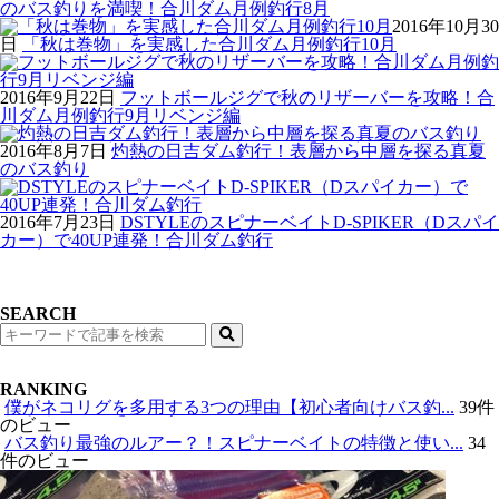
のバス釣りを満喫！合川ダム月例釣行8月
2016年10月30
日
「秋は巻物」を実感した合川ダム月例釣行10月
2016年9月22日
フットボールジグで秋のリザーバーを攻略！合
川ダム月例釣行9月リベンジ編
2016年8月7日
灼熱の日吉ダム釣行！表層から中層を探る真夏
のバス釣り
2016年7月23日
DSTYLEのスピナーベイトD-SPIKER（Dスパイ
カー）で40UP連発！合川ダム釣行
SEARCH
検
索
RANKING
僕がネコリグを多用する3つの理由【初心者向けバス釣...
39件
のビュー
バス釣り最強のルアー？！スピナーベイトの特徴と使い...
34
件のビュー