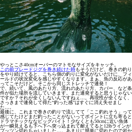
やっとこさ40cmオーバーのマトモなサイズをキャッチ。
この前ブレードジグを巻き続けた時
もそうだけど、巻きの釣り
をやり続けてると、こちら側の釣りに変化がないだけに、フィ
ールドの状況変化を感じやすくなります。まぁ、魚の反応があ
ってこそだけど。そこから同じストレッチで連発！
で、続いて、風のあたり方、流れのあたり方、カバー、など条
件が似た場所を流していきます。また連発すると思うじゃない
ですか？それが全くしないんですねぇ…。再現性が全くなく、
さっきまで連発して得た“釣った感”はすぐに消え失せまし
た…。
最後に、これまで巻きの釣りで流してて「ここ釣れそう」って
感じてたけどまだ釣ったことがないってポイントに立ち寄ると
ドラマチックななビッグバイト！少なくとも50cmに近い魚体
が一瞬見えるも下へ下へ突っ込まれて耐えてると12lbラインが
プッツン切れちゃいました…。あまりに簡単に切れたので岩か