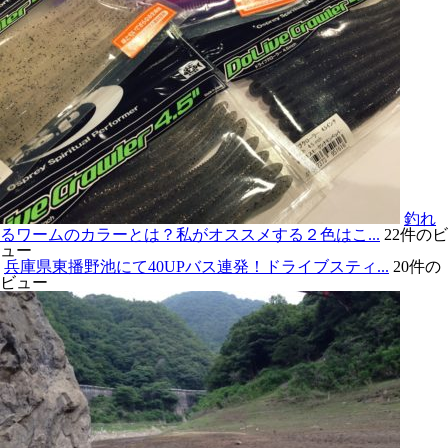
釣れ
るワームのカラーとは？私がオススメする２色はこ...
22件のビ
ュー
兵庫県東播野池にて40UPバス連発！ドライブスティ...
20件の
ビュー