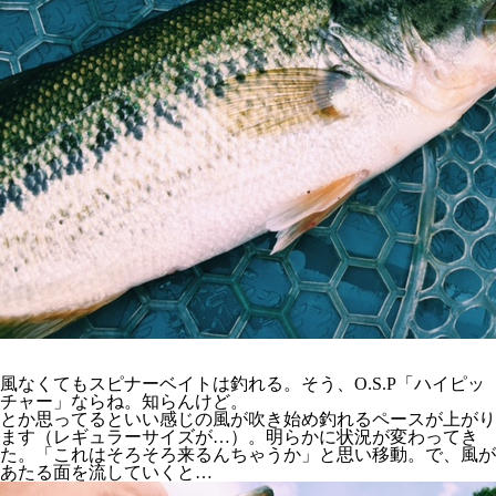
風なくてもスピナーベイトは釣れる。そう、O.S.P「ハイピッ
チャー」ならね。知らんけど。
とか思ってるといい感じの風が吹き始め釣れるペースが上がり
ます（レギュラーサイズが…）。明らかに状況が変わってき
た。「これはそろそろ来るんちゃうか」と思い移動。で、風が
あたる面を流していくと…