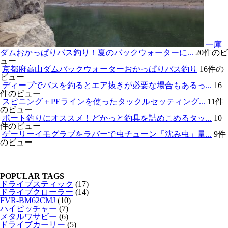
一庫
ダムおかっぱりバス釣り！夏のバックウォーターに...
20件のビ
ュー
京都府高山ダムバックウォーターおかっぱりバス釣り
16件の
ビュー
ディープでバスを釣るとエア抜きが必要な場合もあるっ...
16
件のビュー
スピニング＋PEラインを使ったタックルセッティング...
11件
のビュー
ボート釣りにオススメ！どかっと釣具を詰めこめるタッ...
10
件のビュー
ゲーリーイモグラブをラバーで虫チューン「沈み虫」量...
9件
のビュー
POPULAR TAGS
ドライブスティック
(17)
ドライブクローラー
(14)
FVR-BM62CMJ
(10)
ハイピッチャー
(7)
メタルワサビー
(6)
ドライブカーリー
(5)