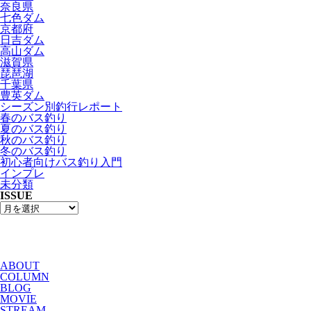
奈良県
七色ダム
京都府
日吉ダム
高山ダム
滋賀県
琵琶湖
千葉県
豊英ダム
シーズン別釣行レポート
春のバス釣り
夏のバス釣り
秋のバス釣り
冬のバス釣り
初心者向けバス釣り入門
インプレ
未分類
ISSUE
ABOUT
COLUMN
BLOG
MOVIE
STREAM