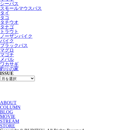
シーバス
スモールマウスバス
タイ
タコ
タチウオ
タナゴ
トラウト
ノーザンパイク
パイク
ブラックバス
マグロ
マゴチ
メバル
ワカサギ
釣りの家
ISSUE
ABOUT
COLUMN
BLOG
MOVIE
STREAM
STORE