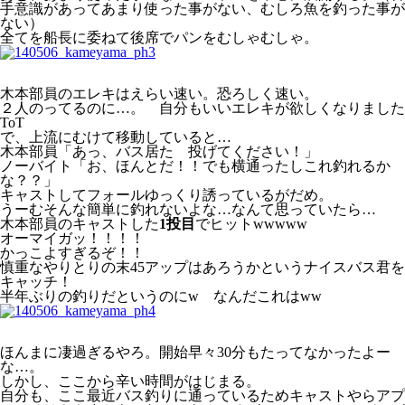
手意識があってあまり使った事がない、むしろ魚を釣った事が
ない）
全てを船長に委ねて後席でパンをむしゃむしゃ。
木本部員のエレキはえらい速い。恐ろしく速い。
２人のってるのに…。 自分もいいエレキが欲しくなりました
ToT
で、上流にむけて移動していると…
木本部員「あっ、バス居た 投げてください！」
ノーバイト「お、ほんとだ！！でも横通ったしこれ釣れるか
な？？」
キャストしてフォールゆっくり誘っているがだめ。
うーむそんな簡単に釣れないよな…なんて思っていたら…
木本部員のキャストした
1投目
でヒットwwwww
オーマイガッ！！！！
かっこよすぎるぞ！！
慎重なやりとりの末45アップはあろうかというナイスバス君を
キャッチ！
半年ぶりの釣りだというのにw なんだこれはww
ほんまに凄過ぎるやろ。開始早々30分もたってなかったよー
な…。
しかし、ここから辛い時間がはじまる。
自分も、ここ最近バス釣りに通っているためキャストやらアプ