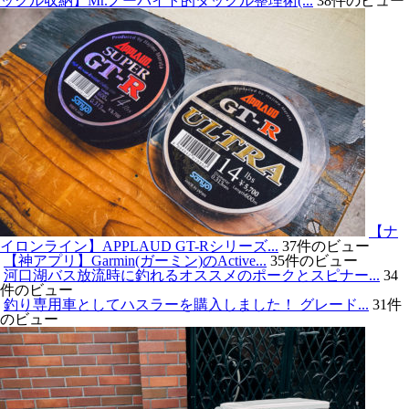
ックル収納】Mr.ノーバイト的タックル整理術(...
38件のビュー
【ナ
イロンライン】APPLAUD GT-Rシリーズ...
37件のビュー
【神アプリ】Garmin(ガーミン)のActive...
35件のビュー
河口湖バス放流時に釣れるオススメのポークとスピナー...
34
件のビュー
釣り専用車としてハスラーを購入しました！ グレード...
31件
のビュー