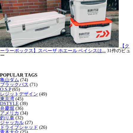
【ク
ーラーボックス】スペーザ ホエール ベイシスは...
31件のビュ
ー
POPULAR TAGS
亀山ダム
(74)
ブラックバス
(71)
O.S.P
(65)
レジットデザイン
(49)
東京湾
(45)
DSTYLE
(39)
弁慶堀
(36)
アメリカ
(34)
釣り車
(32)
ジャッカル
(27)
ドライブシャッド
(26)
青木大介
(25)