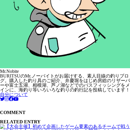
Mr.Nobite
BURITSUのMr.ノーバイトがお届けする、素人目線の釣りブロ
グ。購入した釣り具のご紹介、弁慶堀をはじめ房総のリザーバ
ーや富士五湖、相模湖、芦ノ湖などでのバスフィッシングをメ
インに、海釣り等いろいろな釣りの釣行記を投稿しています！
自分について
COMMENT
RELATED ENTRY