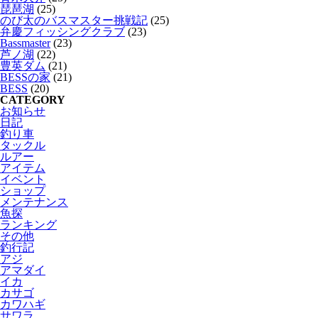
琵琶湖
(25)
のび太のバスマスター挑戦記
(25)
弁慶フィッシングクラブ
(23)
Bassmaster
(23)
芦ノ湖
(22)
豊英ダム
(21)
BESSの家
(21)
BESS
(20)
CATEGORY
お知らせ
日記
釣り車
タックル
ルアー
アイテム
イベント
ショップ
メンテナンス
魚探
ランキング
その他
釣行記
アジ
アマダイ
イカ
カサゴ
カワハギ
サワラ