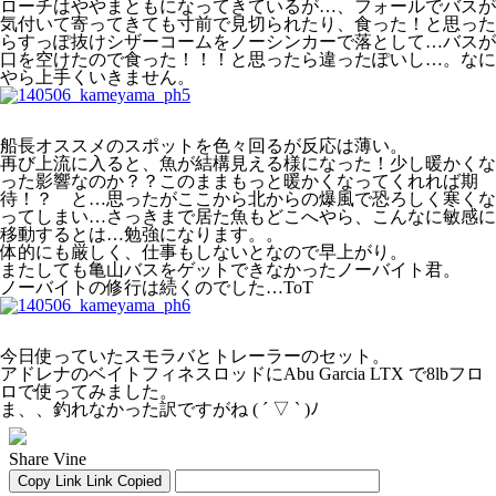
ローチはややまともになってきているが…、フォールでバスが
気付いて寄ってきても寸前で見切られたり、食った！と思った
らすっぽ抜けシザーコームをノーシンカーで落として…バスが
口を空けたので食った！！！と思ったら違ったぽいし…。なに
やら上手くいきません。
船長オススメのスポットを色々回るが反応は薄い。
再び上流に入ると、魚が結構見える様になった！少し暖かくな
った影響なのか？？このままもっと暖かくなってくれれば期
待！？ と…思ったがここから北からの爆風で恐ろしく寒くな
ってしまい…さっきまで居た魚もどこへやら、こんなに敏感に
移動するとは…勉強になります。。
体的にも厳しく、仕事もしないとなので早上がり。
またしても亀山バスをゲットできなかったノーバイト君。
ノーバイトの修行は続くのでした…ToT
今日使っていたスモラバとトレーラーのセット。
アドレナのベイトフィネスロッドにAbu Garcia LTX で8lbフロ
ロで使ってみました。
ま、、釣れなかった訳ですがね ( ´ ▽ ` )ﾉ