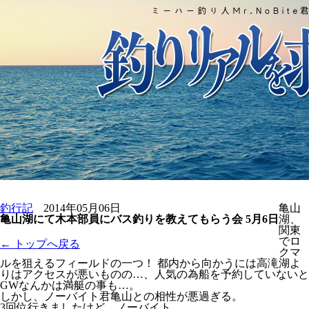
釣行記
2014年05月06日
亀山
亀山湖にて木本部員にバス釣りを教えてもらう会 5月6日
湖、
関東
でロ
← トップへ戻る
クマ
ルを狙えるフィールドの一つ！ 都内から向かうには高滝湖よ
りはアクセスが悪いものの…、人気の為船を予約していないと
GWなんかは満艇の事も…。
しかし、ノーバイト君亀山との相性が悪過ぎる。
3回位行きましたけど…ノーバイト。