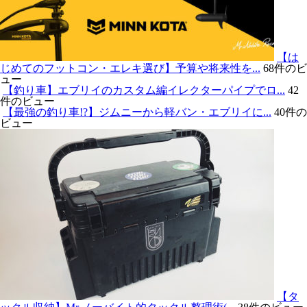
【は
じめてのフットコン・エレキ選び】予算や将来性を...
68件のビ
ュー
【釣り車】エブリイのカスタム編イレクターパイプでロ...
42
件のビュー
【最強の釣り車!?】ジムニーから軽バン・エブリイに...
40件の
ビュー
【タ