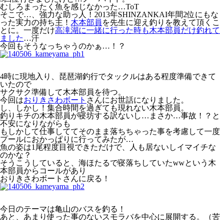
むしろまったく魚を感じなかった…ToT
そこで…、強力な助っ人！2013年SHINZANKAI年間2位にもな
った実力の持ち主！
木本部員
を先生に迎え釣りを教えて頂くこ
とに。一度だけ
高滝湖に一緒に行った時も木本部員だけ釣れて
ました
…汗
今回もそうなっちゃうのかぁ…！？
4時に現地入り、琵琶湖釣行でタックルはある程度準備できて
いたので
サクサク準備して木本部員を待つ。
今回は
おりきさわボート
さんにお世話になりました。
し、しかし！集合時間を過ぎても現れない木本部員。
釣りキチの木本部員が寝坊する訳ないし…まさか…事故！？と
不安になりながらも
もしかして仕事しててそのまま落ちちゃった事を考慮して一度
プールにおかっぱりに行ってみたが…
魚の姿は1尾程度目視できただけで、人も居ないしイマイチな
のかな？
そうこうしていると、海ほたるで寝落ちしていたwwという木
本部員からコールがあり
おりきさわボートさんに戻る！
今日のテーマは亀山のバスを釣る！
あと、あまり使った事のないスモラバを中心に展開する。（苦