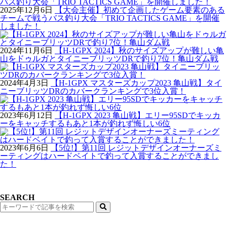
2025年12月6日
【大会主催】初めて企画したゲーム要素のある
チームで戦うバス釣り大会「TRIO TACTICS GAME」を開催
しました！
2024年11月6日
【H-1GPX 2024】秋のサイズアップが難しい亀
山をドゥルガとタイニーブリッツDRで釣り7位！亀山ダム戦
2024年4月3日
【H-1GPX マスターズカップ2023 亀山戦】タイ
ニーブリッツDRのカバークランキングで3位入賞！
2023年6月12日
【H-1GPX 2023 亀山戦】エリー95SDでキッカ
ーをキャッチするもあと1本が釣れず悔しい6位
2023年6月6日
【5位!】第11回 レジットデザインオーナーズミ
ーティングはハードベイトで釣って入賞することができまし
た！
SEARCH
検
索