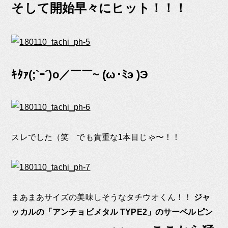
そして開始早々にヒット！！！
ｷﾀｧ(;`ｰ´)o／￣￣~ (ω･ﾐэ )Э
スレでした（笑 でも貴重な1本目じゃ〜！！
まあまあサイズの美味しそうなタチウオくん！！
ジャ
ッカルの「アンチョビメタル TYPE2」のサーベルピン