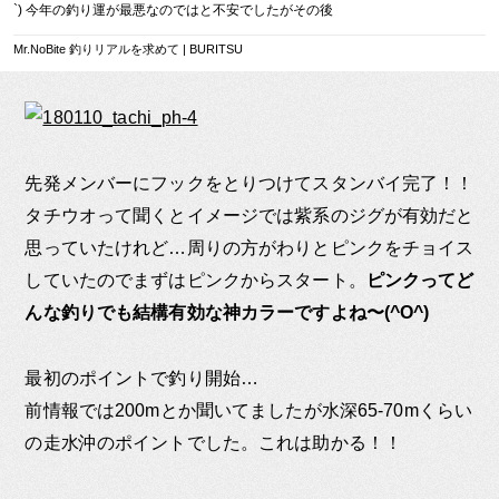
BURITSU
`) 今年の釣り運が最悪なのではと不安でしたがその後
上向き調子！！
https://blog.buritsu.com/gocho/fishing2018/ 自分がお手
Mr.NoBite 釣りリアルを求めて | BURITSU
伝いをしている「シースタイルフィッシ
先発メンバーにフックをとりつけてスタンバイ完了！！
タチウオって聞くとイメージでは紫系のジグが有効だと
思っていたけれど…周りの方がわりとピンクをチョイス
していたのでまずはピンクからスタート。
ピンクってど
んな釣りでも結構有効な神カラーですよね〜(^O^)
最初のポイントで釣り開始…
前情報では200mとか聞いてましたが水深65-70mくらい
の走水沖のポイントでした。これは助かる！！