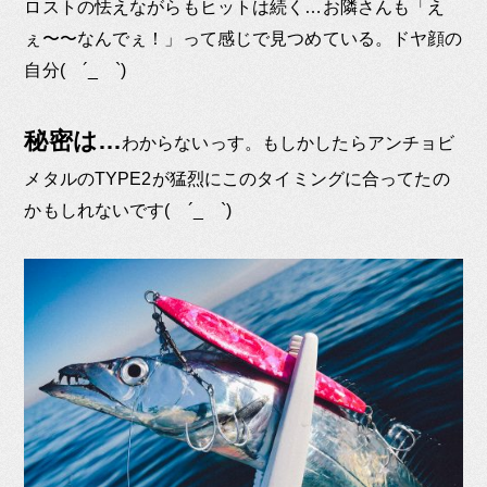
ロストの怯えながらもヒットは続く…お隣さんも「え
ぇ〜〜なんでぇ！」って感じで見つめている。ドヤ顔の
自分( ´_ゝ`)
秘密は…
わからないっす。もしかしたらアンチョビ
メタルのTYPE2が猛烈にこのタイミングに合ってたの
かもしれないです( ´_ゝ`)