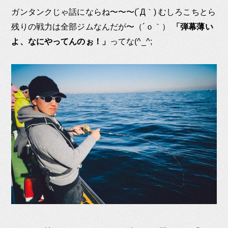
ガンタンクじゃ話にならね〜〜〜(´Д｀) むしろこちとら
残りの戦力は全部ジムなんだが〜（´ｏ｀）
「弾幕薄い
よ、なにやってんのぉ！」
ってな(^_^;