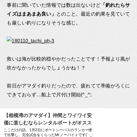
事前に聞いていた情報では数は出ないけど
「釣れたらサ
イズはまあまあ良い」
とのこと。最近の釣果を見ていて
も厳しい釣りになりそうな感じ。
救いは海が比較的穏やかだったことです！予報より風が
吹かなかったからでしょうかね！？
前日がアマダイ釣りだったので、疲れてて準備がろくに
できておらず…船上で片付け開始(^_^;
【相模湾のアマダイ】仲間とワイワイ安
価に楽しむならレンタルボートがオスス
メ！ – Mr.NoBite 釣りリアルを求めて |
ここだけの話、1月2日にボートシーバスのランカー便
で出撃し、完全試合をくらったMr.ノーバイトです(´･_･