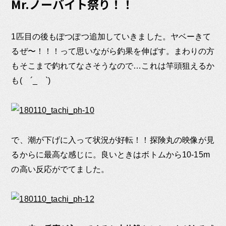
Mr.ノーバイト祭り！！
1匹目の後もぽつぽつ追加していきました。ヤベーきて
るぜ〜！！！って思いながら釣果を伸ばす。まわりの方
もそこまで釣れてなさそうなので…これは竿頭狙えるか
も( ´_ゝ`)
で、潮が下げに入って状況が好転！！探険丸の映像が見
るからに最高な感じに。良いときはボトムから10-15m
の高い反応がでてました。