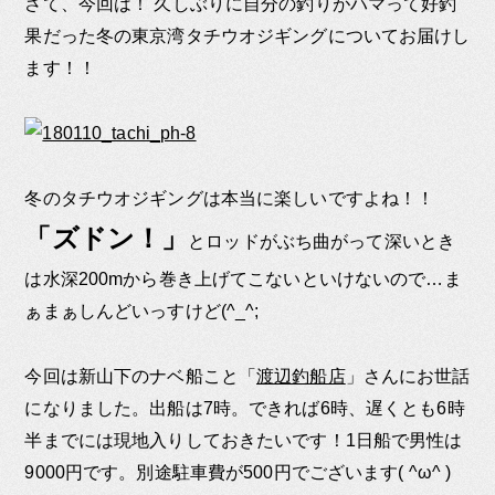
さて、今回は！ 久しぶりに自分の釣りがハマって好釣
果だった冬の東京湾タチウオジギングについてお届けし
ます！！
冬のタチウオジギングは本当に楽しいですよね！！
「ズドン！」
とロッドがぶち曲がって深いとき
は水深200mから巻き上げてこないといけないので…ま
ぁまぁしんどいっすけど(^_^;
今回は新山下のナベ船こと「
渡辺釣船店
」さんにお世話
になりました。出船は7時。できれば6時、遅くとも6時
半までには現地入りしておきたいです！1日船で男性は
9000円です。別途駐車費が500円でございます( ^ω^ )