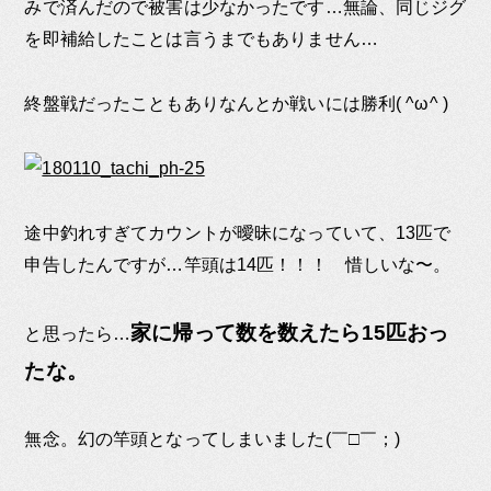
みで済んだので被害は少なかったです…無論、同じジグ
を即補給したことは言うまでもありません…
終盤戦だったこともありなんとか戦いには勝利( ^ω^ )
途中釣れすぎてカウントが曖昧になっていて、13匹で
申告したんですが…竿頭は14匹！！！ 惜しいな〜。
家に帰って数を数えたら15匹おっ
と思ったら…
たな。
無念。幻の竿頭となってしまいました(￣□￣；)