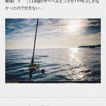
模様(￣∇￣ ；) 130gのサーベルピンクがTYPE-2しかな
かったので仕方ない…