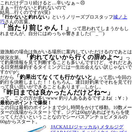
これだけデコり続けると…辛いなぁ～😣
まぁ～行かないと釣れないので
結局…行くのですが(笑)
「行かないと釣れない」
というノリーズプロスタッフ
城ノ上
巧
さんの言葉。
「当たり前じゃん！」
って思われてしまうかもし
れませんが、自分にはめっちゃ響きました(￣_￣)
遊漁船の場合は魚がいる場所に案内していただけるのであとは
「釣れてないから行くの辞めよ〜」
状況次第。
っ
て釣果情報を見て判断することも多いんですけど、それだとあ
る日突然爆釣するタイミングには一生出会えない訳じゃないで
すか(^p^;
「釣果出てなくても行かないと」
だから
って思い今回の
釣行を決断しました！！もちろん、連日好釣果でそれを見て行
って良い思いができることもあります…しかし。
「昨日までは良かったんだけどね〜」
って、ことの方が多いwww 釣り人あるあるですよね( ；∀；)
最初のポイントで爆裂！
この日は最初のポイントまで少し時間をかけて移動。10数メー
ターの浅場からスタートです。ジグは60gがあればそちらを使
ってくださいということなのでシーバスアンチョビメタルの
60gからスタート。
JACKALL(ジャッカル) メタルジグ