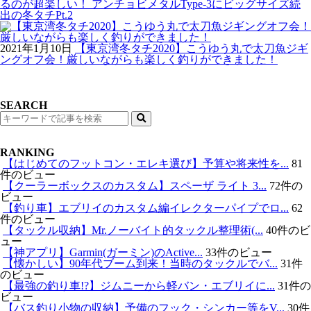
るのが超楽しい！ アンチョビメタルType-3にビッグサイズ続
出の冬タチPt.2
2021年1月10日
【東京湾冬タチ2020】こうゆう丸で太刀魚ジギ
ングオフ会！厳しいながらも楽しく釣りができました！
SEARCH
検
索
RANKING
【はじめてのフットコン・エレキ選び】予算や将来性を...
81
件のビュー
【クーラーボックスのカスタム】スペーザ ライト 3...
72件の
ビュー
【釣り車】エブリイのカスタム編イレクターパイプでロ...
62
件のビュー
【タックル収納】Mr.ノーバイト的タックル整理術(...
40件のビ
ュー
【神アプリ】Garmin(ガーミン)のActive...
33件のビュー
【懐かしい】90年代ブーム到来！当時のタックルでバ...
31件
のビュー
【最強の釣り車!?】ジムニーから軽バン・エブリイに...
31件の
ビュー
【バス釣り小物の収納】予備のフック・シンカー等をV...
30件