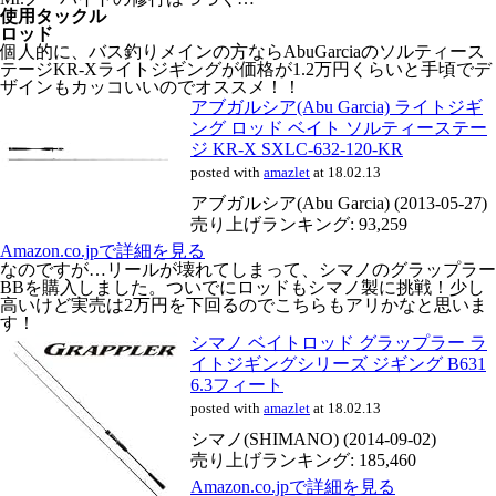
使用タックル
ロッド
個人的に、バス釣りメインの方ならAbuGarciaのソルティース
テージKR-Xライトジギングが価格が1.2万円くらいと手頃でデ
ザインもカッコいいのでオススメ！！
アブガルシア(Abu Garcia) ライトジギ
ング ロッド ベイト ソルティーステー
ジ KR-X SXLC-632-120-KR
posted with
amazlet
at 18.02.13
アブガルシア(Abu Garcia) (2013-05-27)
売り上げランキング: 93,259
Amazon.co.jpで詳細を見る
なのですが…リールが壊れてしまって、シマノのグラップラー
BBを購入しました。ついでにロッドもシマノ製に挑戦！少し
高いけど実売は2万円を下回るのでこちらもアリかなと思いま
す！
シマノ ベイトロッド グラップラー ラ
イトジギングシリーズ ジギング B631
6.3フィート
posted with
amazlet
at 18.02.13
シマノ(SHIMANO) (2014-09-02)
売り上げランキング: 185,460
Amazon.co.jpで詳細を見る