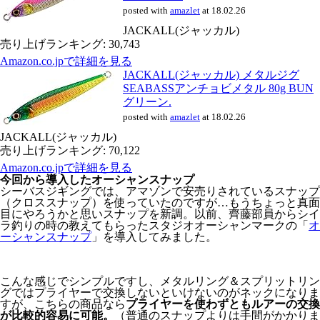
posted with
amazlet
at 18.02.26
JACKALL(ジャッカル)
売り上げランキング: 30,743
Amazon.co.jpで詳細を見る
JACKALL(ジャッカル) メタルジグ
SEABASSアンチョビメタル 80g BUN
グリーン.
posted with
amazlet
at 18.02.26
JACKALL(ジャッカル)
売り上げランキング: 70,122
Amazon.co.jpで詳細を見る
今回から導入したオーシャンスナップ
シーバスジギングでは、アマゾンで安売りされているスナップ
（クロススナップ）を使っていたのですが…もうちょっと真面
目にやろうかと思いスナップを新調。以前、齊藤部員からシイ
ラ釣りの時の教えてもらったスタジオオーシャンマークの「
オ
ーシャンスナップ
」を導入してみました。
こんな感じでシンプルですし、メタルリング＆スプリットリン
グではプライヤーで交換しないといけないのがネックになりま
すが、こちらの商品なら
プライヤーを使わずともルアーの交換
が比較的容易に可能。
（普通のスナップよりは手間がかかりま