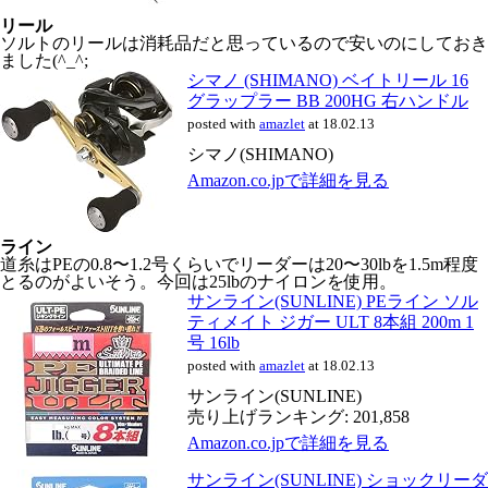
リール
ソルトのリールは消耗品だと思っているので安いのにしておき
ました(^_^;
シマノ (SHIMANO) ベイトリール 16
グラップラー BB 200HG 右ハンドル
posted with
amazlet
at 18.02.13
シマノ(SHIMANO)
Amazon.co.jpで詳細を見る
ライン
道糸はPEの0.8〜1.2号くらいでリーダーは20〜30lbを1.5m程度
とるのがよいそう。今回は25lbのナイロンを使用。
サンライン(SUNLINE) PEライン ソル
ティメイト ジガー ULT 8本組 200m 1
号 16lb
posted with
amazlet
at 18.02.13
サンライン(SUNLINE)
売り上げランキング: 201,858
Amazon.co.jpで詳細を見る
サンライン(SUNLINE) ショックリーダ