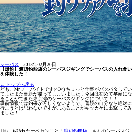
シーバス
2018年02月26日
【爆釣】渡辺釣船店のシーバスジギングでシーバスの入れ食い
を体験した！
← トップへ戻る
ども、Mr.ノーバイトです(^O^) ちょっと仕事がバタバタしてい
てまたまた更新が滞ってしまいました…今回は初めて竿頭にな
ることができた東京湾のシーバスジギングについて！！
事前情報では釣果が芳しくないようで、普段の自分なら絶対に
行こうとは思わないですが…あることがキッカケに出撃してみ
ました！
1月にも訪れたナベセンこと「
渡辺釣船店
」さんのシーバスジ