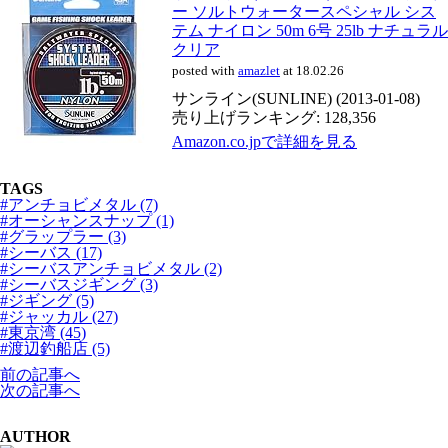
ー ソルトウォータースペシャル シス
テム ナイロン 50m 6号 25lb ナチュラル
クリア
posted with
amazlet
at 18.02.26
サンライン(SUNLINE) (2013-01-08)
売り上げランキング: 128,356
Amazon.co.jpで詳細を見る
TAGS
#アンチョビメタル (7)
#オーシャンスナップ (1)
#グラップラー (3)
#シーバス (17)
#シーバスアンチョビメタル (2)
#シーバスジギング (3)
#ジギング (5)
#ジャッカル (27)
#東京湾 (45)
#渡辺釣船店 (5)
前の記事へ
次の記事へ
AUTHOR