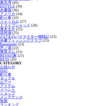
東京湾
(45)
DSTYLE
(39)
弁慶堀
(36)
アメリカ
(34)
釣り車
(32)
ジャッカル
(27)
ドライブシャッド
(26)
青木大介
(25)
琵琶湖
(25)
のび太のバスマスター挑戦記
(25)
弁慶フィッシングクラブ
(23)
Bassmaster
(23)
芦ノ湖
(22)
豊英ダム
(21)
BESSの家
(21)
BESS
(20)
CATEGORY
お知らせ
日記
釣り車
タックル
ルアー
アイテム
イベント
ショップ
メンテナンス
魚探
ランキング