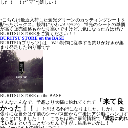
した！！！(*ﾟ▽ﾟ*)嬉しい！
↑こちらは最近入荷した蛍光グリーンのカッティングシートを
貼ったボックス。抜群にかわいい(^O^) 蛍光のシートの単価
が高く販売価格もかなり高いですけど…気になった方はぜひ
BURITSU STOREをご覧ください！！
BURITSU STORE on the BASE
BURITSU(ブリッツ) は、Web制作に従事する釣りが好きが集
まり発足した釣り部です
BURITSU STORE on the BASE
「来て良
そんなこんなで、予想より大幅に釣れてくれて
かった！！」
と思える釣行になりました。しかし、欲
張りにな自分は午前のシーバス船から午後はアジ船にハシゴす
ることにしました！！！こちらは逆に事前情報で
「猛烈に釣れ
ている」
ということだったんですが…結果やいかに！？
Mr.ノーバイトの修行はつづく…