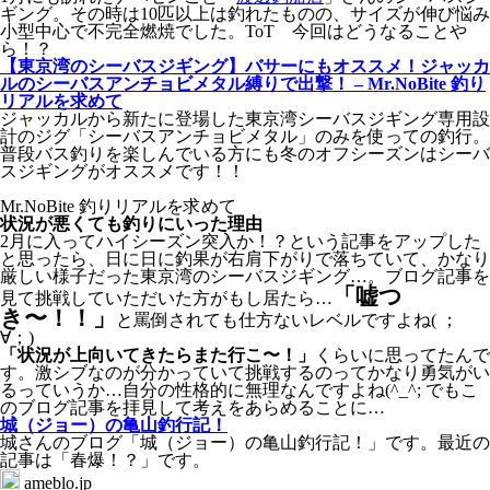
ギング。その時は10匹以上は釣れたものの、サイズが伸び悩み
小型中心で不完全燃焼でした。ToT 今回はどうなることや
ら！？
【東京湾のシーバスジギング】バサーにもオススメ！ジャッカ
ルのシーバスアンチョビメタル縛りで出撃！ – Mr.NoBite 釣り
リアルを求めて
ジャッカルから新たに登場した東京湾シーバスジギング専用設
計のジグ「シーバスアンチョビメタル」のみを使っての釣行。
普段バス釣りを楽しんでいる方にも冬のオフシーズンはシーバ
スジギングがオススメです！！
Mr.NoBite 釣りリアルを求めて
状況が悪くても釣りにいった理由
2月に入ってハイシーズン突入か！？という記事をアップした
と思ったら、日に日に釣果が右肩下がりで落ちていて、かなり
厳しい様子だった東京湾のシーバスジギング…。ブログ記事を
「嘘つ
見て挑戦していただいた方がもし居たら…
き〜！！」
と罵倒されても仕方ないレベルですよね( ；
∀；)
「状況が上向いてきたらまた行こ〜！」
くらいに思ってたんで
す。激シブなのが分かっていて挑戦するのってかなり勇気がい
るっていうか…自分の性格的に無理なんですよね(^_^; でもこ
のブログ記事を拝見して考えをあらめることに…
城（ジョー）の亀山釣行記！
城さんのブログ「城（ジョー）の亀山釣行記！」です。最近の
記事は「春爆！？」です。
ameblo.jp