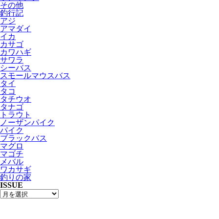
その他
釣行記
アジ
アマダイ
イカ
カサゴ
カワハギ
サワラ
シーバス
スモールマウスバス
タイ
タコ
タチウオ
タナゴ
トラウト
ノーザンパイク
パイク
ブラックバス
マグロ
マゴチ
メバル
ワカサギ
釣りの家
ISSUE