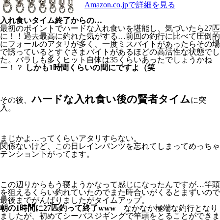
Amazon.co.jpで詳細を見る
入れ食いタイム終了からの…
最初のポイントでハードな入れ食いを堪能し、気づいたら27匹
に！！過去最高に釣れた気がする…前回の釣行に比べて圧倒的
にフォールのアタリが多く、一度ミスバイトがあったらその場
で誘っているとすぐさまバイトがあるほどの高活性な状態でし
た。バラしも多くヒット自体は35くらいあったでしょうかね
ー！？
しかも1時間くらいの間にですよ（笑
ハードな入れ食い後の賢者タイム
その後、
に突
入。
まじかよ…ってくらいアタリすらない。
関係ないけど、この日レインパンツを忘れてしまってめっちゃ
テンション下がってます。
この辺りからもう寝ようかなって感じになったんですが…竿頭
を狙えるくらい釣れていたのでまた時合いがくるとまずいので
最後までがんばりましたがタイムアップ。
朝の1時間に27匹釣って終了www
なかなか極端な釣行となり
ましたが、初めてシーバスジギングで竿頭をとることができま