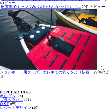
のビュー
田貫湖でキャンプ&バス釣りオカッパリに挑...
29件のビュー
【レ
ンタルボート用グッズ】エレキでの釣りをより快適...
29件のビ
ュー
POPULAR TAGS
亀山ダム
(74)
ブラックバス
(71)
O.S.P
(65)
レジットデザイン
(49)