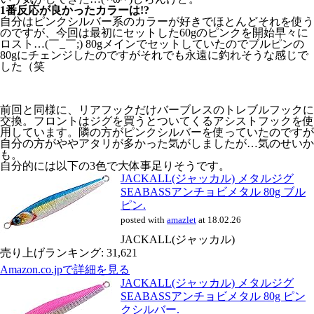
1番反応が良かったカラーは!?
自分はピンクシルバー系のカラーが好きでほとんどそれを使う
のですが、今回は最初にセットした60gのピンクを開始早々に
ロスト…(￣_￣;) 80gメインでセットしていたのでブルピンの
80gにチェンジしたのですがそれでも永遠に釣れそうな感じで
した（笑
前回と同様に、リアフックだけバーブレスのトレブルフックに
交換。フロントはジグを買うとついてくるアシストフックを使
用しています。隣の方がピンクシルバーを使っていたのですが
自分の方がややアタリが多かった気がしましたが…気のせいか
も。
自分的には以下の3色で大体事足りそうです。
JACKALL(ジャッカル) メタルジグ
SEABASSアンチョビメタル 80g ブル
ピン.
posted with
amazlet
at 18.02.26
JACKALL(ジャッカル)
売り上げランキング: 31,621
Amazon.co.jpで詳細を見る
JACKALL(ジャッカル) メタルジグ
SEABASSアンチョビメタル 80g ピン
クシルバー.