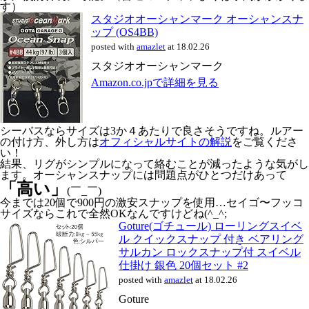
す）
スタジオオーシャンマーク オーシャンスナ
ップ (OS4BB)
posted with
amazlet
at 18.02.26
スタジオオーシャンマーク
Amazon.co.jpで詳細を見る
シーバスならサイズは3か４あたりで良さそうですね。ルアー
の付け方、外し方は
オフィシャルサイトの解説
をご覧くださ
い！
結果、リグがシンプルになって絡むことが減ったような気がし
ます。オーシャンスナップには問題点がひとつだけあって
「高い」
(￣_￣)
今までは20個で900円の激安スナップを使用…セイゴ〜フッコ
サイズならこれで全然OKなんですけどね(^_^;
Goture(ゴチュール) ローリングスイベ
ル クイックスナップ 付き ベアリング
サルカン ロックスナップ付 スイベル
仕掛け 銀色 20個セット #2
posted with
amazlet
at 18.02.26
Goture