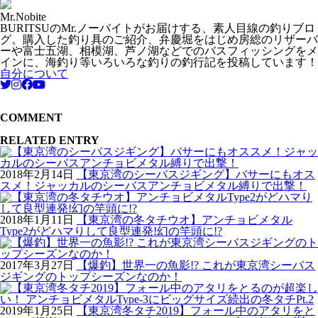
Mr.Nobite
BURITSUのMr.ノーバイトがお届けする、素人目線の釣りブロ
グ。購入した釣り具のご紹介、弁慶堀をはじめ房総のリザーバ
ーや富士五湖、相模湖、芦ノ湖などでのバスフィッシングをメ
インに、海釣り等いろいろな釣りの釣行記を投稿しています！
自分について
COMMENT
RELATED ENTRY
2018年2月14日
【東京湾のシーバスジギング】バサーにもオス
スメ！ジャッカルのシーバスアンチョビメタル縛りで出撃！
2018年1月11日
【東京湾の冬タチウオ】アンチョビメタル
Type2がどハマりして良型連発!幻の竿頭に!?
2017年3月27日
【爆釣】世界一の魚影!? これが東京湾シーバス
ジギングのトップシーズンなのか！
2019年1月25日
【東京湾冬タチ2019】フォール中のアタリをと