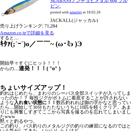
SEABASSアンチョビメタル 60g ブル
ピン.
posted with
amazlet
at 18.02.26
JACKALL(ジャッカル)
売り上げランキング: 71,284
Amazon.co.jpで詳細を見る
すると…
ｷﾀｧ(;`ｰ´)o／￣￣~ (ω･ﾐэ )Э
開始早々すぐにヒット！！！
連発！！！( °o° )
からの…
ちょいサイズアップ！
釣れはじめたら、まわりのシーバス全部スイッチが入ってしま
ったのか！？ 毎投ジグがボトムに着底することが許されない
ような
入れ食い状態に！！
数匹釣れれば御の字かなと思ってい
たら…開始して30分もたたないうちに10匹を軽くクリア。あま
りにも興奮しすぎてここから写真を撮るのを忘れてしまいまし
たwww
黙々と釣るやつ。
この釣り、バス釣りのメタルジグの釣りの練習になるのではと
いう気がしてきた…( ^ω^ )しらんけど。