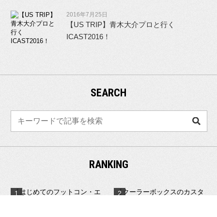
2016年7月25日
【US TRIP】青木大介プロと行く
ICAST2016！
SEARCH
検
索
RANKING
【はじめてのフットコン・エ
【クーラーボックスのカスタ
レキ選び】予算や将来性を...
ム】スペーザ ライト 3...
64件
72件のビュー
のビュー