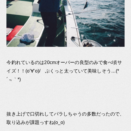
今釣れているのは20cmオーバーの良型のみで食べ頃サ
イズ！！(o’∀’o)/ ぷくっと太っていて美味しそう…(*
´﹃｀*)
抜き上げで口切れしてバラしちゃうの多数だったので、
取り込みが課題っすね(o_o)