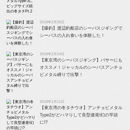
2018年2月26日
【爆釣】渡辺釣船店のシーバスジギングで
シーバスの入れ食いを体験した！
2018年2月14日
【東京湾のシーバスジギング】バサーにも
オススメ！ジャッカルのシーバスアンチョ
ビメタル縛りで出撃！
2018年1月11日
【東京湾の冬タチウオ】アンチョビメタル
Type2がどハマりして良型連発!幻の竿頭
に!?