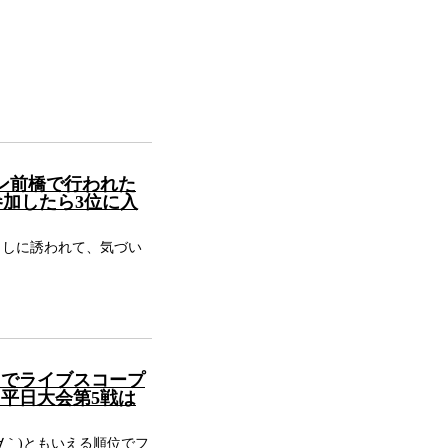
ン前橋で行われた
参加したら3位に入
出しに誘われて、気づい
りでライブスコープ
ト平日大会第5戦は
∀｀)ともいえる順位でフ