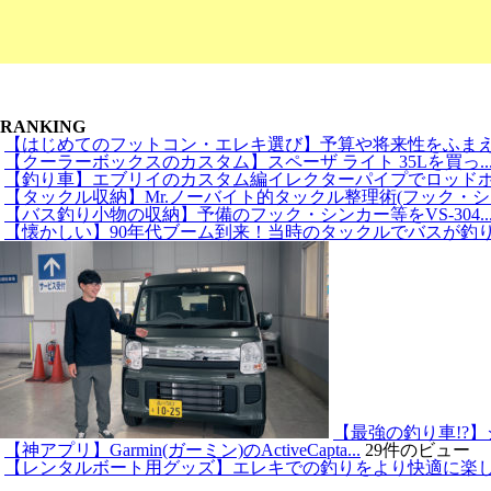
RANKING
【はじめてのフットコン・エレキ選び】予算や将来性をふまえた
【クーラーボックスのカスタム】スペーザ ライト 35Lを買っ..
【釣り車】エブリイのカスタム編イレクターパイプでロッドホル
【タックル収納】Mr.ノーバイト的タックル整理術(フック・シ..
【バス釣り小物の収納】予備のフック・シンカー等をVS-304..
【懐かしい】90年代ブーム到来！当時のタックルでバスが釣りた
【最強の釣り車!?】
【神アプリ】Garmin(ガーミン)のActiveCapta...
29件のビュー
【レンタルボート用グッズ】エレキでの釣りをより快適に楽しむ