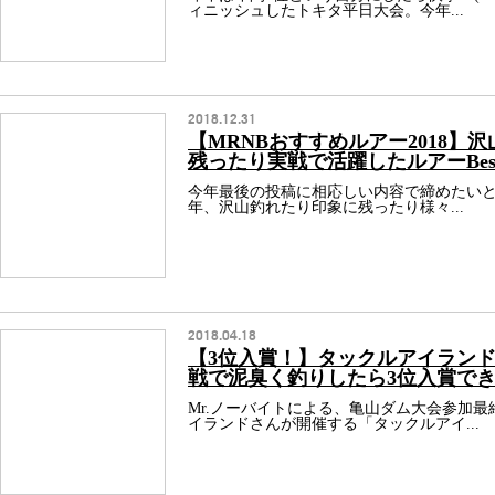
ィニッシュしたトキタ平日大会。今年...
2018.12.31
【MRNBおすすめルアー2018】
残ったり実戦で活躍したルアーBest
今年最後の投稿に相応しい内容で締めたいと思いま
年、沢山釣れたり印象に残ったり様々...
2018.04.18
【3位入賞！】タックルアイラン
戦で泥臭く釣りしたら3位入賞で
Mr.ノーバイトによる、亀山ダム大会参加
イランドさんが開催する「タックルアイ...