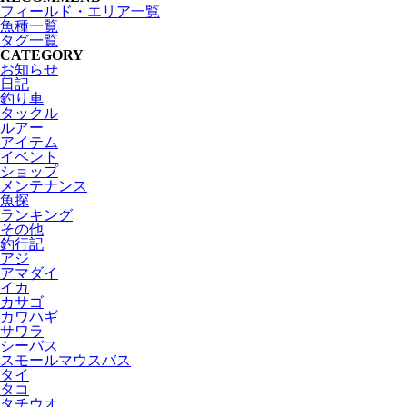
フィールド・エリア一覧
魚種一覧
タグ一覧
CATEGORY
お知らせ
日記
釣り車
タックル
ルアー
アイテム
イベント
ショップ
メンテナンス
魚探
ランキング
その他
釣行記
アジ
アマダイ
イカ
カサゴ
カワハギ
サワラ
シーバス
スモールマウスバス
タイ
タコ
タチウオ