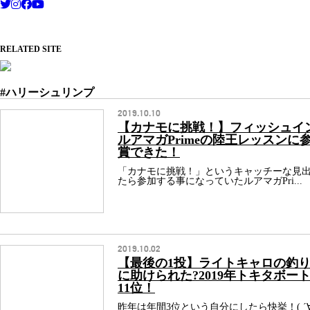
RELATED SITE
#ハリーシュリンプ
2019.10.10
【カナモに挑戦！】フィッシュイ
ルアマガPrimeの陸王レッスンに
賞できた！
「カナモに挑戦！」というキャッチーな見
たら参加する事になっていたルアマガPri...
2019.10.02
【最後の1投】ライトキャロの釣
に助けられた?2019年トキタボー
11位！
昨年は年間3位という自分にしたら快挙！( ´