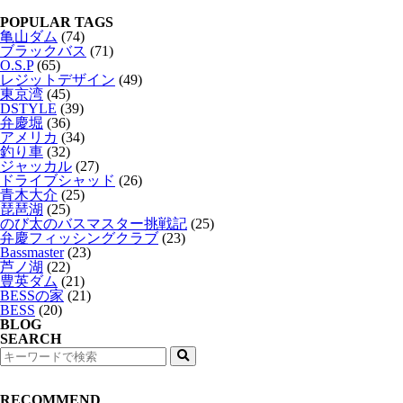
POPULAR TAGS
亀山ダム
(74)
ブラックバス
(71)
O.S.P
(65)
レジットデザイン
(49)
東京湾
(45)
DSTYLE
(39)
弁慶堀
(36)
アメリカ
(34)
釣り車
(32)
ジャッカル
(27)
ドライブシャッド
(26)
青木大介
(25)
琵琶湖
(25)
のび太のバスマスター挑戦記
(25)
弁慶フィッシングクラブ
(23)
Bassmaster
(23)
芦ノ湖
(22)
豊英ダム
(21)
BESSの家
(21)
BESS
(20)
BLOG
SEARCH
検
索
RECOMMEND