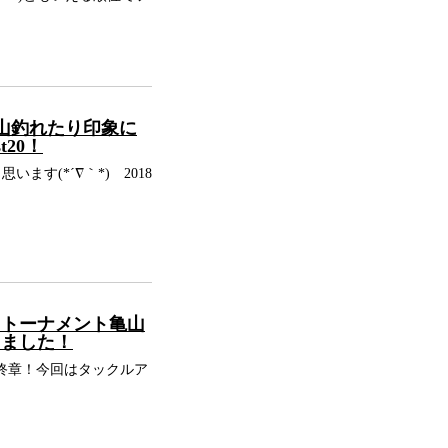
沢山釣れたり印象に
20！
す(*´∇｀*) 2018
ドトーナメント亀山
きました！
最終章！今回はタックルア