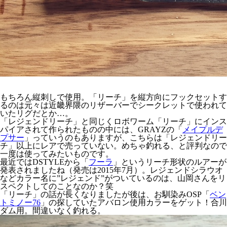
もちろん縦刺しで使用。「リーチ」を縦方向にフックセットす
るのは元々は近畿界隈のリザーバーでシークレットで使われて
いたリグだとか…。
「レジェンドリーチ」と同じくロボワーム「リーチ」にインス
パイアされて作られたものの中には、GRAYZの「
メイプルデ
プサー
」っていうのもありますが、こちらは「レジェンドリー
チ」以上にレアで売っていない。めちゃ釣れる、と評判なので
一度は使ってみたいものです。
最近ではDSTYLEから「
フーラ
」というリーチ形状のルアーが
発表されましたね（発売は2015年7月）。レジェンドシラウオ
などカラー名に”レジェンド”がついているのは、山岡さんをリ
スペクトしてのことなのか？笑
「リーチ」の話が長くなりましたが後は、お馴染みOSP「
ベン
トミノー76
」の探していたアバロン使用カラーをゲット！合川
ダム用。間違いなく釣れる。