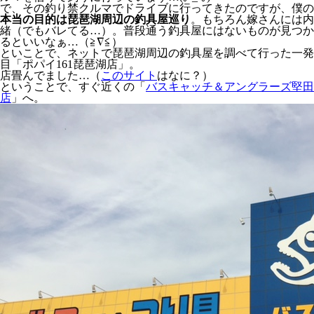
で、その釣り禁クルマでドライブに行ってきたのですが、僕の
本当の目的は琵琶湖周辺の釣具屋巡り
。もちろん嫁さんには内
緒（でもバレてる…）。普段通う釣具屋にはないものが見つか
るといいなぁ…（≧∇≦）
といことで、ネットで琵琶湖周辺の釣具屋を調べて行った一発
目「ポパイ161琵琶湖店」。
店畳んでました…（
このサイト
はなに？）
ということで、すぐ近くの「
バスキャッチ＆アングラーズ堅田
店
」へ。