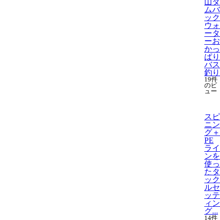
山ダ
ムバ
ック
ウォ
ータ
ーお
かっ
ぱり
バス
釣り
19件
のビ
ュー
スピ
ニン
グ＋
PE
ライ
ンを
使っ
たタ
ック
ルセ
ッテ
ィン
グ...
14件