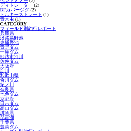
ベントミノー
(2)
ディトレーター
(2)
BFカバージグ
(2)
トルキーストレート
(1)
青木虫
(1)
CATEGORY
フィールド別釣行レポート
兵庫県
淡路島野池
東播野池
青野ダム
一庫ダム
姫路市河川
佐仲ダム
大阪府
淀川
和歌山県
合川ダム
紀ノ川
奈良県
七色ダム
京都府
日吉ダム
高山ダム
滋賀県
琵琶湖
千葉県
豊英ダム