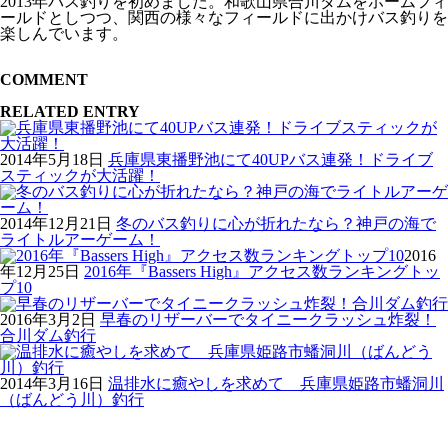
2013年バス釣りを初めました。和歌山県合川ダムをホームフィ
ールドとしつつ、関西の様々なフィールドに出かけバス釣りを
楽しんでいます。
COMMENT
RELATED ENTRY
2014年5月18日
兵庫県東播野池にて40UPバス連発！ドライブ
スティックが大活躍！
2014年12月21日
冬のバス釣りに心が折れたなら？神戸の海で
ライトルアーゲーム！
2016
年12月25日
2016年『Bassers High』アクセス数ランキングトッ
プ10
2016年3月2日
早春のリザーバーでタイニークラッシュ炸裂！
合川ダム釣行
2014年3月16日
温排水に癒やしを求めて 兵庫県姫路市蟠洞川
（ばんどう川）釣行