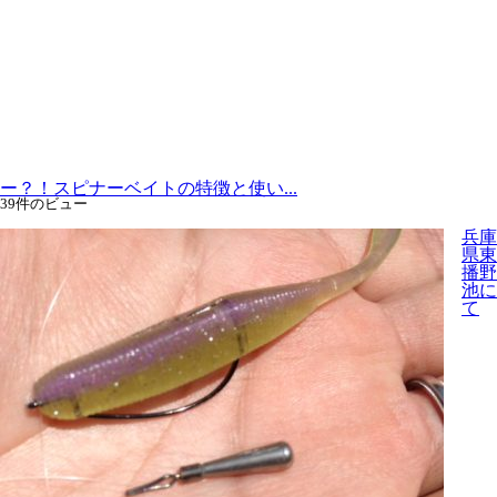
ー？！スピナーベイトの特徴と使い...
39件のビュー
兵庫
県東
播野
池に
て