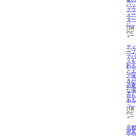
バッ
クウ
ォー
ター
に...
23件
のビ
ュー
ディ
ープ
でバ
スを
釣る
とエ
ア抜
きが
必要
な場
合も
ある
っ...
21件
のビ
ュー
京都
府高