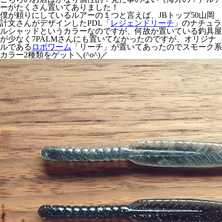
ーがたくさん置いてありました！
僕が頼りにしているルアーの１つと言えば、JBトップ50山岡
計文さんがデザインしたPDL「
レジェンドリーチ
」のナチュラ
ルシャッドというカラーなのですが、何故か置いている釣具屋
が少なく7PALMさんにも置いてなかったのですが、オリジナ
ルである
ロボワーム
「リーチ」が置いてあったのでスモーク系
カラー2種類をゲット＼(^o^)／