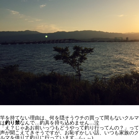
竿を持てない理由は、何を隠そうウチの買って間もないクルマ
は
釣り禁
なんで…釣具を持ち込めません…泣
「え？じゃあお前いっつもどうやって釣り行ってんの？」って
声が聞こえてきそうですが、お恥ずかしい話、いつも家族のク
ルマを借りて釣りに行っています…(｡-_-｡)