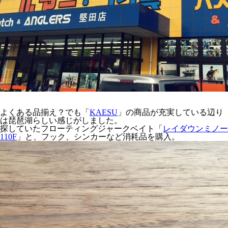
よくある品揃え？でも「
KAESU
」の商品が充実している辺り
は琵琶湖らしい感じがしました。
探していたフローティングジャークベイト「
レイダウンミノー
110F
」と、フック、シンカーなど消耗品を購入。