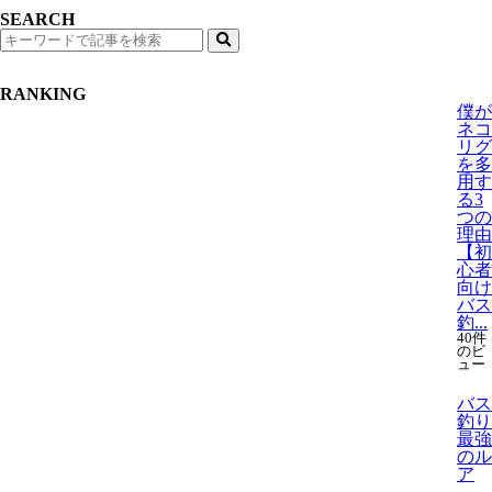
SEARCH
検
索
RANKING
僕が
ネコ
リグ
を多
用す
る3
つの
理由
【初
心者
向け
バス
釣...
40件
のビ
ュー
バス
釣り
最強
のル
ア