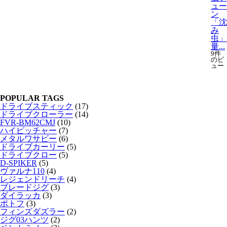
ュー
ン
「沈
み
虫」
量...
9件
のビ
ュー
POPULAR TAGS
ドライブスティック
(17)
ドライブクローラー
(14)
FVR-BM62CMJ
(10)
ハイピッチャー
(7)
メタルワサビー
(6)
ドライブカーリー
(5)
ドライブクロー
(5)
D-SPIKER
(5)
ヴァルナ110
(4)
レジェンドリーチ
(4)
ブレードジグ
(3)
ダイラッカ
(3)
ポトフ
(3)
フィンズダズラー
(2)
ジグ03ハンツ
(2)