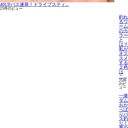
40UPバス連発！ドライブスティ...
25件のビュー
釣れ
るワ
ーム
のカ
ラー
と
は？
私が
オス
スメ
する
２色
は
こ...
25件
のビ
ュー
一庫
ダム
おか
っぱ
りバ
ス釣
り！
夏の