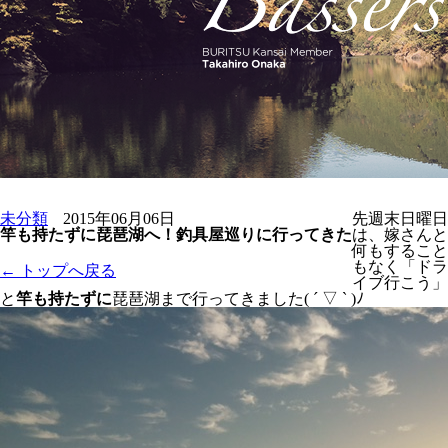
未分類
2015年06月06日
先週末日曜日
竿も持たずに琵琶湖へ！釣具屋巡りに行ってきた
は、嫁さんと
何もすること
もなく「ドラ
← トップへ戻る
イブ行こう」
と
竿も持たずに
琵琶湖まで行ってきました( ´ ▽ ` )ﾉ