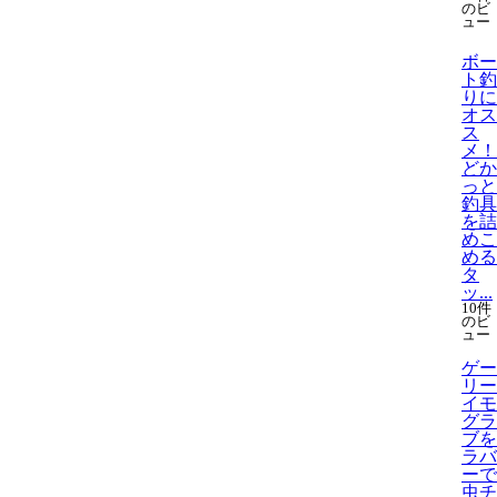
のビ
ュー
ボー
ト釣
りに
オス
ス
メ！
どか
っと
釣具
を詰
めこ
める
タ
ッ...
10件
のビ
ュー
ゲー
リー
イモ
グラ
ブを
ラバ
ーで
虫チ