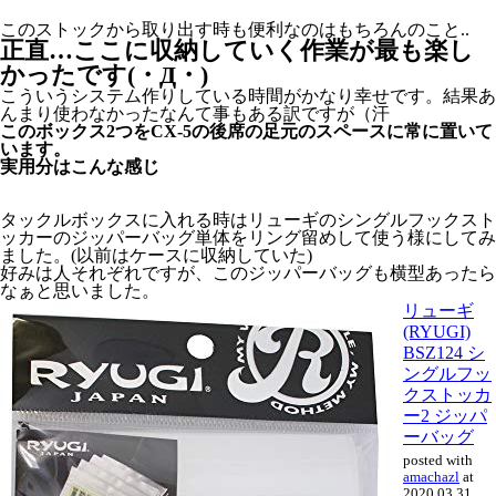
このストックから取り出す時も便利なのはもちろんのこと..
正直…ここに収納していく作業が最も楽し
かったです(・Д・)
こういうシステム作りしている時間がかなり幸せです。結果あ
んまり使わなかったなんて事もある訳ですが（汗
このボックス2つをCX-5の後席の足元のスペースに常に置いて
います。
実用分はこんな感じ
タックルボックスに入れる時はリューギのシングルフックスト
ッカーのジッパーバッグ単体をリング留めして使う様にしてみ
ました。(以前はケースに収納していた)
好みは人それぞれですが、このジッパーバッグも横型あったら
なぁと思いました。
リューギ
(RYUGI)
BSZ124 シ
ングルフッ
クストッカ
ー2 ジッパ
ーバッグ
posted with
amachazl
at
2020.03.31