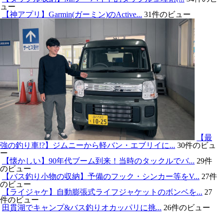
ュー
【神アプリ】Garmin(ガーミン)のActive...
31件のビュー
【最
強の釣り車!?】ジムニーから軽バン・エブリイに...
30件のビュ
ー
【懐かしい】90年代ブーム到来！当時のタックルでバ...
29件
のビュー
【バス釣り小物の収納】予備のフック・シンカー等をV...
27件
のビュー
【ライジャケ】自動膨張式ライフジャケットのボンベを...
27
件のビュー
田貫湖でキャンプ&バス釣りオカッパリに挑...
26件のビュー