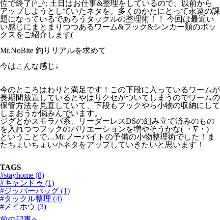
位で終了(^_^; 土日はお仕事&整理をしているので、以前から
アップしようとしていたネタを。多くのかたにとって永遠の課
題になっているであろうタックルの整理術！！ 今回は最近い
い感じにまとまりつつあるワーム&フック&シンカー類のボッ
クスをご紹介します(
Mr.NoBite 釣りリアルを求めて
今はこんな感じ↓
今のところはわりと満足です！この下段に入っているワームが
長期間放置しているとやはりクセがついてしまうのでワームの
保管方法を見直していて、下段もフックやら小物の収納にして
しまおうか悩みんでいます。
ジグとかスモラバ系、リーダーレスDSの組み立て済みのもの
を入れつつフックのバリエーションを増やそうかな( ・∇・)
ということで…Mr.ノーバイトの予備の小物整理術でした！ま
たちょいちょい小ネタをアップしていきたいと思います！
TAGS
#stayhome (8)
#キャンドゥ (1)
#ジッパーバッグ (1)
#タックル整理 (4)
#メイホウ (3)
前の記事へ