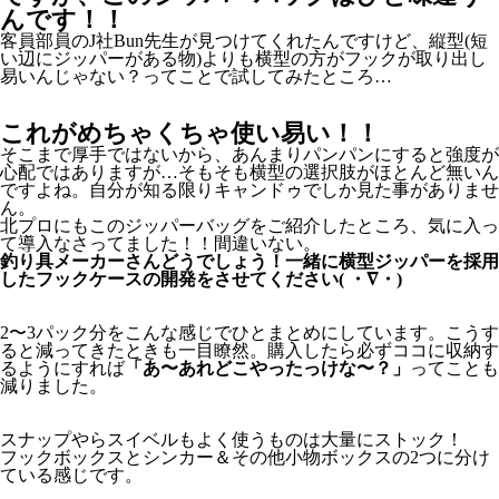
んです！！
客員部員のJ社Bun先生が見つけてくれたんですけど、縦型(短
い辺にジッパーがある物)よりも横型の方がフックが取り出し
易いんじゃない？ってことで試してみたところ…
これがめちゃくちゃ使い易い！！
そこまで厚手ではないから、あんまりパンパンにすると強度が
心配ではありますが…そもそも横型の選択肢がほとんど無いん
ですよね。自分が知る限りキャンドゥでしか見た事がありませ
ん。
北プロにもこのジッパーバッグをご紹介したところ、気に入っ
て導入なさってました！！間違いない。
釣り具メーカーさんどうでしょう！一緒に横型ジッパーを採用
したフックケースの開発をさせてください( ・∇・)
2〜3パック分をこんな感じでひとまとめにしています。こうす
ると減ってきたときも一目瞭然。購入したら必ずココに収納す
るようにすれば
「あ〜あれどこやったっけな〜？」
ってことも
減りました。
スナップやらスイベルもよく使うものは大量にストック！
フックボックスとシンカー＆その他小物ボックスの2つに分け
ている感じです。