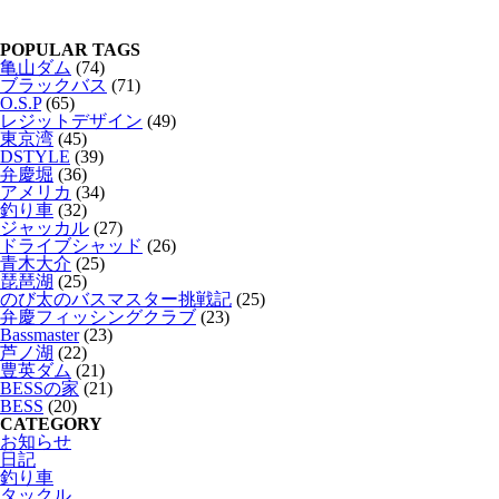
POPULAR TAGS
亀山ダム
(74)
ブラックバス
(71)
O.S.P
(65)
レジットデザイン
(49)
東京湾
(45)
DSTYLE
(39)
弁慶堀
(36)
アメリカ
(34)
釣り車
(32)
ジャッカル
(27)
ドライブシャッド
(26)
青木大介
(25)
琵琶湖
(25)
のび太のバスマスター挑戦記
(25)
弁慶フィッシングクラブ
(23)
Bassmaster
(23)
芦ノ湖
(22)
豊英ダム
(21)
BESSの家
(21)
BESS
(20)
CATEGORY
お知らせ
日記
釣り車
タックル