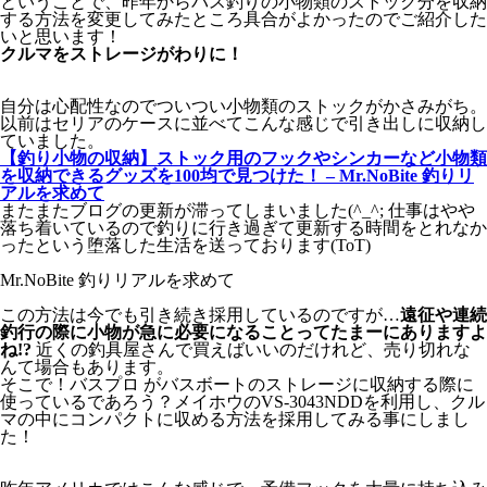
ということで、昨年からバス釣りの小物類のストック分を収納
する方法を変更してみたところ具合がよかったのでご紹介した
いと思います！
クルマをストレージがわりに！
自分は心配性なのでついつい小物類のストックがかさみがち。
以前はセリアのケースに並べてこんな感じで引き出しに収納し
ていました。
【釣り小物の収納】ストック用のフックやシンカーなど小物類
を収納できるグッズを100均で見つけた！ – Mr.NoBite 釣りリ
アルを求めて
またまたブログの更新が滞ってしまいました(^_^; 仕事はやや
落ち着いているので釣りに行き過ぎて更新する時間をとれなか
ったという堕落した生活を送っております(ToT)
Mr.NoBite 釣りリアルを求めて
この方法は今でも引き続き採用しているのですが…
遠征や連続
釣行の際に小物が急に必要になることってたまーにありますよ
ね!?
近くの釣具屋さんで買えばいいのだけれど、売り切れな
んて場合もあります。
そこで！バスプロ がバスボートのストレージに収納する際に
使っているであろう？メイホウのVS-3043NDDを利用し、クル
マの中にコンパクトに収める方法を採用してみる事にしまし
た！