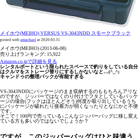
メイホウ(MEIHO) VERSUS VS-3043NDD スモークブラック
posted with
amachazl
at 2020.03.31
メイホウ(MEIHO) (2013-06-08)
売り上げランキング: 15,922
Amazon.co.jpで詳細を見る
レンタルボートという限られたスペースで釣りをしている自分
はクルマをストレージ替りにするしかないなと…(^_^;
キャンドゥの整理パックが有能すぎる
VS-3043NDDにパッケージのまま収納するのももちろんアリな
のですが、ジッパーではなくのり付けでフタとしているパッケ
ージの場合(フックはほとんどそう)何度か取り出しているうち
にパッケージが破れたり接着力が弱くなったりとなにかと不便
です。
そこで！100均で売っている↓こんなジッパーバッグに移し変え
ている方も多いのではないでしょうか？
ですが、このジッパーバッグはひと味違う