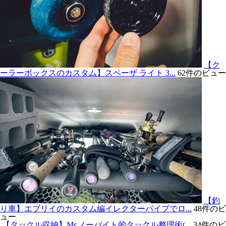
【ク
ーラーボックスのカスタム】スペーザ ライト 3...
62件のビュー
【釣
り車】エブリイのカスタム編イレクターパイプでロ...
48件のビ
ュー
【タックル収納】Mr.ノーバイト的タックル整理術(...
34件のビ