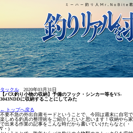
タックル
2020年03月31日
【バス釣り小物の収納】予備のフック・シンカー等をVS-
3043NDDに収納することにしてみた
← トップへ戻る
不要不急の外出自粛モードということで、今回は週末に自宅で
楽しめる釣具の整理術をご紹介したいと思います！収納やら家
で出来る作業の記事をこんな時だから書いていけたらなと( ・
∇・)