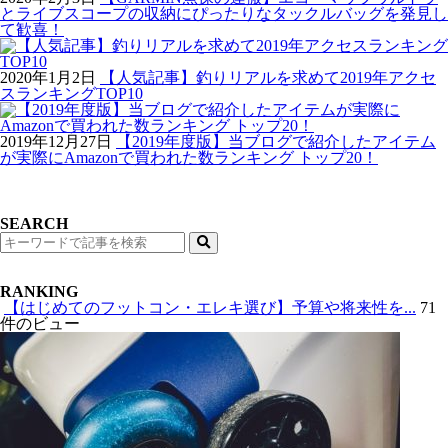
とライブスコープの収納にぴったりなタックルバッグを発見し
て歓喜！
2020年1月2日
【人気記事】釣りリアルを求めて2019年アクセ
スランキングTOP10
2019年12月27日
【2019年度版】当ブログで紹介したアイテム
が実際にAmazonで買われた数ランキング トップ20！
SEARCH
検
索
RANKING
【はじめてのフットコン・エレキ選び】予算や将来性を...
71
件のビュー