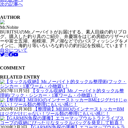
次の記事へ
AUTHOR
Mr.Nobite
BURITSUのMr.ノーバイトがお届けする、素人目線の釣りブロ
グ。購入した釣り具のご紹介、弁慶堀をはじめ房総のリザーバ
ーや富士五湖、相模湖、芦ノ湖などでのバスフィッシングをメ
インに、海釣り等いろいろな釣りの釣行記を投稿しています！
自分について
COMMENT
RELATED ENTRY
2017年11月5日
【タックル収納】Mr.ノーバイト的タックル整
理術(フック・シンカー・1軍ワーム・小物篇) ！
2020年12月30日
【整理術】MEIHOのインナーストッカーBM
はジグだけじゃない！ツール類の整理にもいい感じ！
2020年2月3日
【GARMIN魚探の運搬】エコーマップウルトラ