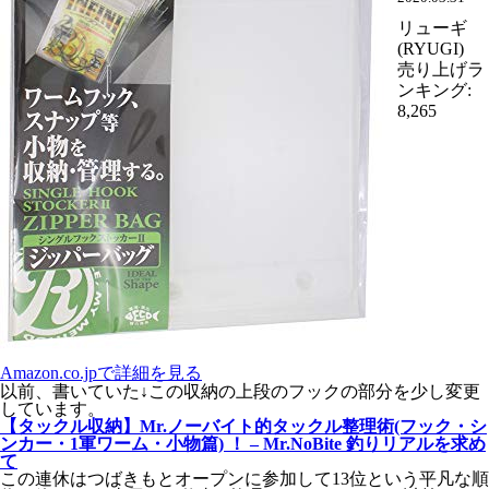
リューギ
(RYUGI)
売り上げラ
ンキング:
8,265
Amazon.co.jpで詳細を見る
以前、書いていた↓この収納の上段のフックの部分を少し変更
しています。
【タックル収納】Mr.ノーバイト的タックル整理術(フック・シ
ンカー・1軍ワーム・小物篇) ！ – Mr.NoBite 釣りリアルを求め
て
この連休はつばきもとオープンに参加して13位という平凡な順