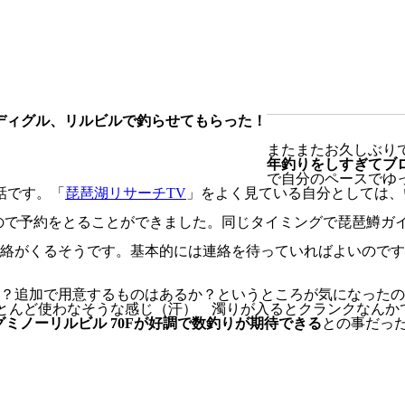
をディグル、リルビルで釣らせてもらった！
またまたお久しぶり
年釣りをしすぎてブ
で自分のペースでゆ
話です。「
琵琶湖リサーチTV
」をよく見ている自分としては、
ので予約をとることができました。同じタイミングで琵琶鱒ガ
絡がくるそうです。基本的には連絡を待っていればよいのです
？追加で用意するものはあるか？というところが気になったの
ほとんど使わなそうな感じ（汗） 濁りが入るとクランクなん
ミノーリルビル 70Fが好調で数釣りが期待できる
との事だっ