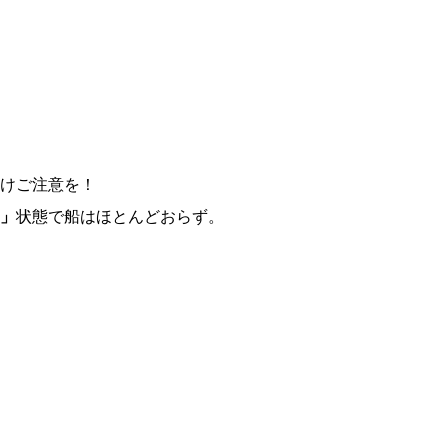
けご注意を！
」
状態で船はほとんどおらず。