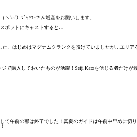
´ω`）ｼﾞｬｯｺｰさん増産をお願いします。
スポットにキャストすると…
した。はじめはマグナムクランクを投げていましたが…エリアを
入しておいたものが活躍！Seiji Katoを信じる者だけが救わ
して午前の部は終了でした！真夏のガイドは午前中早めに切り
！