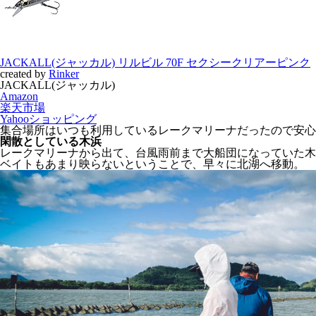
JACKALL(ジャッカル) リルビル 70F セクシークリアーピンク
created by
Rinker
JACKALL(ジャッカル)
Amazon
楽天市場
Yahooショッピング
集合場所はいつも利用しているレークマリーナだったので安心
閑散としている木浜
レークマリーナから出て、台風雨前まで大船団になっていた木
ベイトもあまり映らないということで、早々に北湖へ移動。