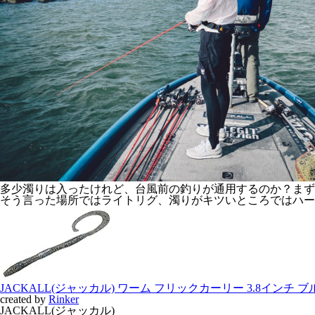
多少濁りは入ったけれど、台風前の釣りが通用するのか？まず
そう言った場所ではライトリグ、濁りがキツいところではハー
JACKALL(ジャッカル) ワーム フリックカーリー 3.8インチ 
created by
Rinker
JACKALL(ジャッカル)