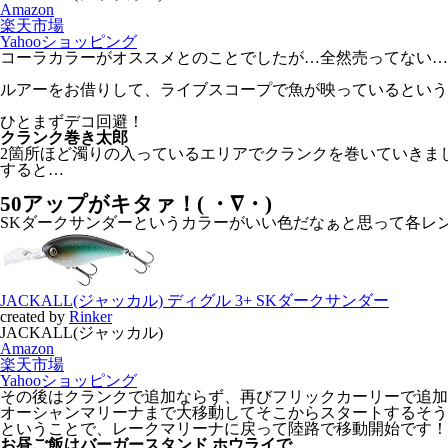
Amazon
楽天市場
Yahooショッピング
コーラカラーがオススメとのことでしたが…全然売ってない…（ヽ
ルアーをお借りして、ライブスコープで魚が映っているという
ひとまずデコ回避！
クランク巻き太郎
2箇所ほど濁りの入っているエリアでクランクを巻いていきま
すると…
50アップがキタァ！( ・∇・)
SKダークサンダーというカラーがいい色だなぁと思って各レンジで購
JACKALL(ジャッカル) ディグル 3+ SKダークサンダー
created by
Rinker
JACKALL(ジャッカル)
Amazon
楽天市場
Yahooショッピング
その後はクランクで追加ならず、再びフリックカーリーで追加
オーシャンマリーナまで大移動してそこからスタートするそう
ということで、レークマリーナに戻って陸路で移動開始です！
お昼ご飯はバーガースタンド ホウライで