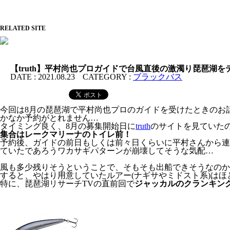
RELATED SITE
【truth】平村尚也プロガイドで台風直後の激濁り琵琶湖
DATE :
2021.08.23
CATEGORY :
ブラックバス
今回は8月の琵琶湖で平村尚也プロのガイドを受けたときのお
かなか予約がとれません…
タイミング良く、8月の募集開始日に
truth
のサイトを見ていた
集合はレークマリーナのトイレ前！
予約後、ガイドの前日もしくは前々日くらいに平村さんから連
ていたであろうワカサギパターンが崩壊してそうな気配…
風も多少残りそうということで、そもそも出船できそうなのか
すると、やはり用意していたルアー(ナギサやミドスト系)は
特に、琵琶湖リサーチTVの直前回で
ジャッカルのクランキング