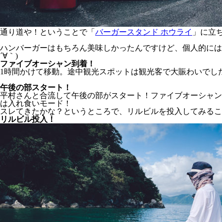
通り道や！ということで「
バーガースタンド ホウライ
」に立ち
ハンバーガーはもちろん美味しかったんですけど、個人的にはト
´∀｀)
ファイブオーシャン到着！
1時間かけて移動。途中観光スポットは観光客で大賑わいでした
午後の部スタート！
平村さんと合流して午後の部がスタート！ファイブオーシャン
は入れ食いモード！
スレてきたかな？というところで、リルビルを投入してみるこ
リルビル投入！