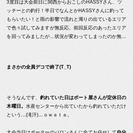
3度目は大会前日に関西からおこしのHASSYさん、ツ
ッチーとの釣行！半日でなんとかHASSYさんに釣って
もらいたい！と雨の影響で流れと濁りの出ているエリア
で色々試してみますが無反応。前回反応のあったエリア
を回ってみましたが…状況が変わってしまったのか無…
まさかの全員デコで終了(T_T)
そうなんです、
釣れていた日はボート屋さんが定休日の
木曜日。
水産センターから出ていたから釣れていただけ
という…(滝汗)…ｏｗａｔａ。
大会当日はボーターのバロンさんに全てお任せして
自分