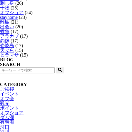
刺し身
(26)
干物
(25)
オフショア
(24)
stayhome
(23)
離島
(21)
出会い
(20)
煮魚
(17)
アラカブ
(17)
釣嫁
(17)
壱岐島
(17)
天ぷら
(15)
ヒラマサ
(15)
BLOG
SEARCH
検
索
CATEGORY
ご挨拶
イベント
オフ会
観光
ポイント
オフショア
ダム湖
有明海
河口
河川