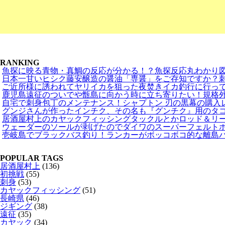
RANKING
魚探に映る青物・真鯛の反応が分かる！？魚探反応丸わかり図鑑
日本一甘いヒシク藤安醸造の醤油「専醤」をご存知ですか？刺身
ご近所様に誘われてヤリイカを狙った夜焚きイカ釣行に行って来
鹿児島遠征のついでや甑島に向かう時に立ち寄りたい！規格外なA
自宅で刺身包丁のメンテナンス！シャプトン 刃の黒幕の購入レポ
グンジさんが作ったインチク、その名も『グンチク』用のタコベ
居酒屋村上のカヤックフィッシングタックルとかロッド＆リール
ウェーダーのソールが剥げたのでダイワのスーパーフェルトボン
壱岐島でブラックバス釣り！ランカーがボッコボコ的な離島パラ
POPULAR TAGS
居酒屋村上
(136)
初挑戦
(55)
刺身
(53)
カヤックフィッシング
(51)
長崎県
(46)
ジギング
(38)
遠征
(35)
カヤック
(34)