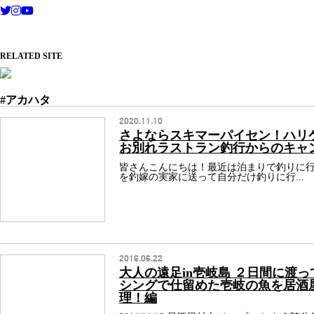
RELATED SITE
#アカハタ
2020.11.10
さよならスキマーパイセン！ハリ
お別れラストラン釣行からのキャ
皆さんこんにちは！最近は泊まりで釣りに
を釣嫁の実家に送って自分だけ釣りに行...
2016.06.22
大人の遠足in壱岐島 ２日間に渡
シングで仕留めた壱岐の魚を居酒
理！編