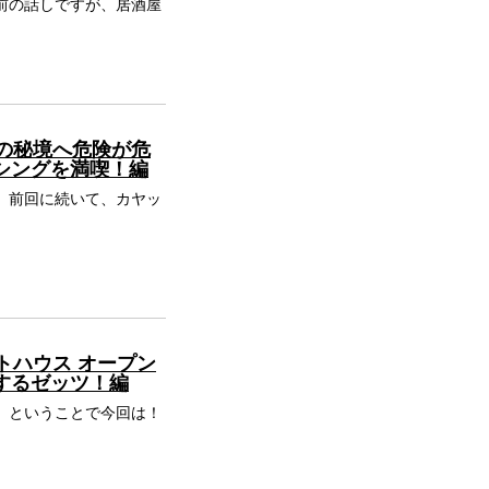
う随分前の話しですが、居酒屋
岐の秘境へ危険が危
シングを満喫！編
プン！ 前回に続いて、カヤッ
トハウス オープン
するゼッツ！編
プン！ ということで今回は！