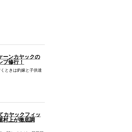
ケーンカヤックの
ンプ修行！
行くときは釣嫁と子供達
ってカヤックフィッ
屋村上が徹底調