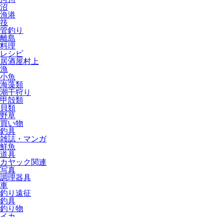
沼
漁港
筏
管釣り
離島
料理
レシピ
居酒屋村上
漁
小魚
海藻類
潮干狩り
甲殻類
貝類
野草
買い物
釣具
雑誌・マンガ
鮮魚
道具
カヤック関連
写真
調理器具
車
釣り遠征
釣具
釣り物
イカ