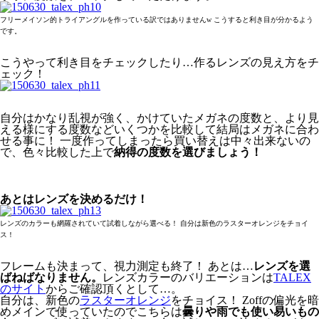
フリーメイソン的トライアングルを作っている訳ではありませんw こうすると利き目が分かるよう
です。
こうやって利き目をチェックしたり…作るレンズの見え方をチ
ェック！
自分はかなり乱視が強く、かけていたメガネの度数と、より見
える様にする度数などいくつかを比較して結局はメガネに合わ
せる事に！ 一度作ってしまったら買い替えは中々出来ないの
で、色々比較した上で
納得の度数を選びましょう！
あとはレンズを決めるだけ！
レンズのカラーも網羅されていて試着しながら選べる！ 自分は新色のラスターオレンジをチョイ
ス！
フレームも決まって、視力測定も終了！ あとは…
レンズを選
ばねばなりません。
レンズカラーのバリエーションは
TALEX
のサイト
からご確認頂くとして…。
自分は、新色の
ラスターオレンジ
をチョイス！ Zoffの偏光を暗
めメインで使っていたのでこちらは
曇りや雨でも使い易いもの