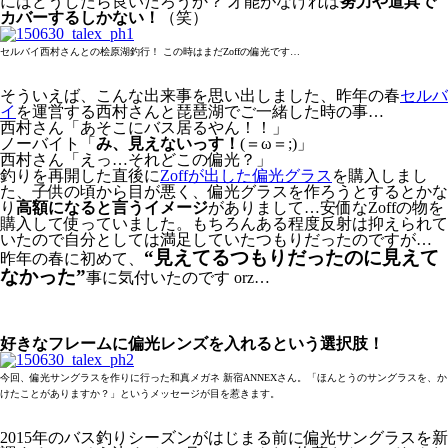
にはどうしたら良いだろうか？ 才能がなければ
努力や道具で
カバーするしかない！
（笑）
セルバイ西村さんとの桧原湖釣行！ この時はまだZoffの偏光です…
そういえば、こんな出来事を思い出しました、昨年の春
セルバ
イ
を運営する西村さんと琵琶湖でご一緒した時の事…
西村さん「あそこにバス居るやん！！」
ノーバイト「
み、見えないっす！
(＝ω＝;)」
西村さん「えっ…それどこの偏光？」
釣りを再開した直後に
Zoffが出した偏光グラス
を購入しまし
た、子供の頃から目が悪く、偏光グラスを作ろうとするとかな
り
高額になると言うイメージ
がありまして…安価なZoffの物を
購入して使っていました。もちろんある程度反射は抑えられて
いたので自分としては満足していたつもりだったのですが…
“見えてるつもりだったのに見えて
昨年の春に初めて、
なかった”
事に気付いたのです orz…
好きなフレームに偏光レンズを入れるという選択肢！
今回、偏光サングラスを作りに行った和真メガネ 新宿ANNEXさん。「ほんとうのサングラスを、か
けたことがありますか？」というメッセージが目を惹きます。
2015年のバス釣りシーズンがはじまる前に偏光サングラスを新