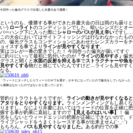
今回作った偏光グラスで出場した弁慶大会で優勝！
というのも、優勝する事ができた弁慶大会の日は雨のち曇りと
いう
ローライト
のコンディションでした。暗いレンズだとオー
バーハング下に入った際に
シャローのバスが見え辛い
ですし…
この大会においてはサイトフィッシングは行なわなかったもの
の、偏光グラスもコンディションにあわせたレンズカラーをチ
ョイスする事でより
ラインが見やすくなります
。
実はコレが一番の驚きでした！ 今回作った偏光が届いてすぐ
に釣りにいって最初に気付いたのが
「ラインの見やすさ」
偏光
グラスと聞くと
水面の反射を抑える
事で
ストラクチャーや魚を
見やすくする
物だと感じていたんですけど…ラインも見やすく
なる。
「ウィードにタッチしたりウィードのキワを通す」がキモになっていたので偏光をしていなかった
ら優勝はなかったのではないかと思っています。
管釣りトラウトもそうですが、
ラインの動きが見やすくなると
アタリをとりやすくなります。
ラインメンディングもし易くな
りますし、なにより弁慶においてはウィードの位置を正確に把
握する事が釣果に直結しますので
【見えるのはいい事】
！ 偏
光をしないとウィードエッジの把握が正確にできないので、ド
ライブシャッドをうまくトレースする事が出来ません(´･_･`)
もちろん、
バスも見やすくなりました。
ある釣行での事