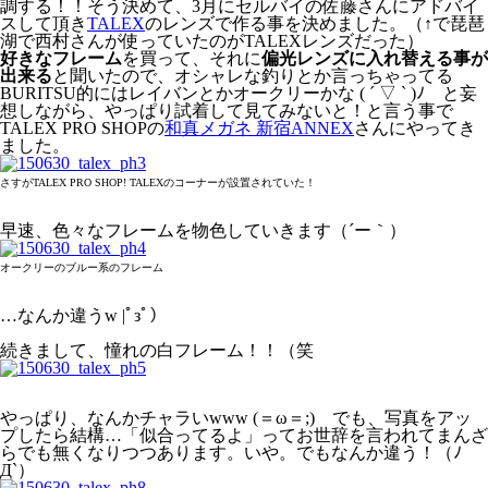
調する！！そう決めて、3月にセルバイの佐藤さんにアドバイ
スして頂き
TALEX
のレンズで作る事を決めました。（↑で琵琶
湖で西村さんが使っていたのがTALEXレンズだった）
好きなフレーム
を買って、それに
偏光レンズに入れ替える事が
出来る
と聞いたので、オシャレな釣りとか言っちゃってる
BURITSU的にはレイバンとかオークリーかな ( ´ ▽ ` )ﾉ と妄
想しながら、やっぱり試着して見てみないと！と言う事で
TALEX PRO SHOPの
和真メガネ 新宿ANNEX
さんにやってき
ました。
さすがTALEX PRO SHOP! TALEXのコーナーが設置されていた！
早速、色々なフレームを物色していきます（´ー｀）
オークリーのブルー系のフレーム
…なんか違うw |ﾟзﾟ）
続きまして、憧れの白フレーム！！（笑
やっぱり、なんかチャラいwww (＝ω＝;) でも、写真をアッ
プしたら結構…「似合ってるよ」ってお世辞を言われてまんざ
らでも無くなりつつあります。いや。でもなんか違う！（ﾉ
Д`）