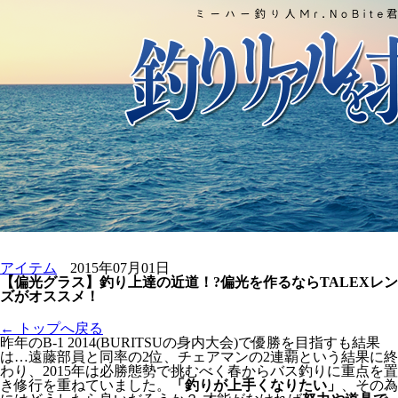
アイテム
2015年07月01日
【偏光グラス】釣り上達の近道！?偏光を作るならTALEXレン
ズがオススメ！
← トップへ戻る
昨年のB-1 2014(BURITSUの身内大会)で優勝を目指すも結果
は…遠藤部員と同率の2位、チェアマンの2連覇という結果に終
わり、2015年は必勝態勢で挑むべく春からバス釣りに重点を置
き修行を重ねていました。
「釣りが上手くなりたい」
、その為