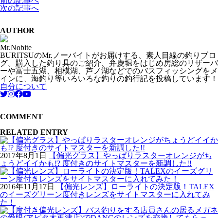
前の記事へ
次の記事へ
AUTHOR
Mr.Nobite
BURITSUのMr.ノーバイトがお届けする、素人目線の釣りブロ
グ。購入した釣り具のご紹介、弁慶堀をはじめ房総のリザーバ
ーや富士五湖、相模湖、芦ノ湖などでのバスフィッシングをメ
インに、海釣り等いろいろな釣りの釣行記を投稿しています！
自分について
COMMENT
RELATED ENTRY
2017年8月1日
【偏光グラス】やっぱりラスターオレンジがち
ょうどイイかも!? 度付きのサイトマスターを新調した!!
2016年11月17日
【偏光レンズ】ローライトの決定版！TALEX
のイーズグリーン度付きレンズをサイトマスターに入れてみ
た！