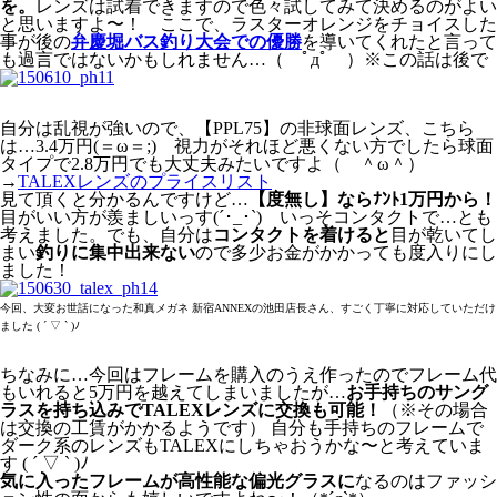
を。
レンズは試着できますので色々試してみて決めるのがよい
と思いますよ〜！ ここで、ラスターオレンジをチョイスした
事が後の
弁慶堀バス釣り大会での優勝
を導いてくれたと言って
も過言ではないかもしれません…（ ﾟдﾟ ）※この話は後で
自分は乱視が強いので、【PPL75】の非球面レンズ、こちら
は…3.4万円(＝ω＝;) 視力がそれほど悪くない方でしたら球面
タイプで2.8万円でも大丈夫みたいですよ（ ＾ω＾）
→
TALEXレンズのプライスリスト
見て頂くと分かるんですけど…
【度無し】ならﾅﾝﾄ1万円から！
目がいい方が羨ましいっす(´･_･`) いっそコンタクトで…とも
考えました。でも、自分は
コンタクトを着けると
目が乾いてし
まい
釣りに集中出来ない
ので多少お金がかかっても度入りにし
ました！
今回、大変お世話になった和真メガネ 新宿ANNEXの池田店長さん、すごく丁寧に対応していただけ
ました ( ´ ▽ ` )ﾉ
ちなみに…今回はフレームを購入のうえ作ったのでフレーム代
もいれると5万円を越えてしまいましたが…
お手持ちのサング
ラスを持ち込みでTALEXレンズに交換も可能！
（※その場合
は交換の工賃がかかるようです） 自分も手持ちのフレームで
ダーク系のレンズもTALEXにしちゃおうかな〜と考えていま
す ( ´ ▽ ` )ﾉ
気に入ったフレームが高性能な偏光グラスに
なるのはファッシ