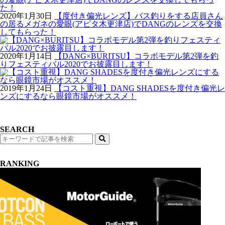
2020年1月30日
【度付き偏光レンズ】バス釣りをする店員さん
の居るメガネの愛眼(アピタ木更津店)でDANGのレンズを交換
してもらった！
2020年1月14日
【DANG×BURITSU】コラボモデル第2弾を釣
りフェスティバル2020でお披露目します！
2019年1月24日
【コスト重視】DANG SHADESを度付き偏光レ
ンズにするなら眼鏡市場がオススメ！
SEARCH
検
索
RANKING