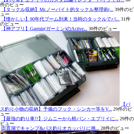
件のビュー
【タックル収納】Mr.ノーバイト的タックル整理術(...
39件のビ
ュー
【懐かしい】90年代ブーム到来！当時のタックルでバ...
31件
のビュー
【神アプリ】Garmin(ガーミン)のActive...
30件のビュー
【バ
ス釣り小物の収納】予備のフック・シンカー等をV...
29件のビ
ュー
【最強の釣り車!?】ジムニーから軽バン・エブリイに...
29件の
ビュー
田貫湖でキャンプ&バス釣りオカッパリに挑...
28件のビュー