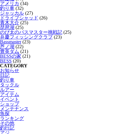
アメリカ
(34)
釣り車
(32)
ジャッカル
(27)
ドライブシャッド
(26)
青木大介
(25)
琵琶湖
(25)
のび太のバスマスター挑戦記
(25)
弁慶フィッシングクラブ
(23)
Bassmaster
(23)
芦ノ湖
(22)
豊英ダム
(21)
BESSの家
(21)
BESS
(20)
CATEGORY
お知らせ
日記
釣り車
タックル
ルアー
アイテム
イベント
ショップ
メンテナンス
魚探
ランキング
その他
釣行記
アジ