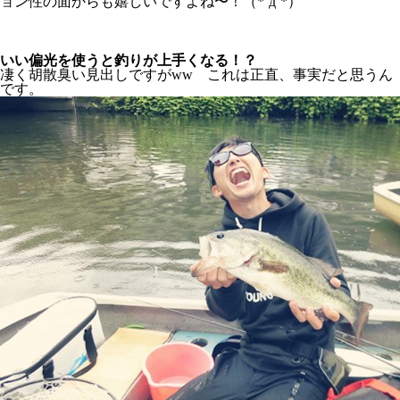
ョン性の面からも嬉しいですよね〜！（*´д`*）
いい偏光を使うと釣りが上手くなる！？
凄く胡散臭い見出しですがww これは正直、事実だと思うん
です。