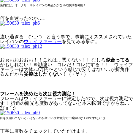
店内には、オークリーやレイバンの商品がかなりの数試着可能！
何を血迷ったのか…↓
違い過ぎる…(´･_･`) と言う事で、事前にオススメされていた
レイバンの
ウェイファーラー
を見てみる事に。
おぉおおおおお！！これは…悪くない！！ むしろ
似合ってる
かもしれない！※勘違い コレだ！コレにする！！ ウェイフ
ァーラーは大体2.2万円〜という感じで安くはない…が折角作
るんだから
妥協はしたくない！
（・∀・）
フレームを決めたら次は視力測定！
フレームはウェイファーラーに決定したので、次は視力測定で
す！ 折角の偏光も度数があってないと本末転倒ですからね…
Σ(´д｀;)
目を見開いてないといけないのが辛いw 視力測定で一番嫌いな工程ですΣ(´д｀;)
丁寧に度数をチェックしていただけます。