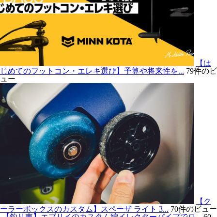
【は
じめてのフットコン・エレキ選び】予算や将来性を...
79件のビ
ュー
【ク
ーラーボックスのカスタム】スペーザ ライト 3...
70件のビュー
【釣り車】エブリイのカスタム編イレクターパイプでロ...
60