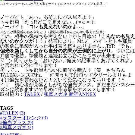
ストラクチャーやバスが見える事でサイトでのフッキングタイミングも完璧に！
ノーバイト「あっ、あそこにバス居るよ！」
トキ部員「えっ!?どこ？見えない…(＝ω＝;)」
ノーバイト「
コレも見えないのかよ…
」
※なにか既視感のあるやりとり（冒頭の西村さんとのやり取りに注目）
この、相手の気持ちを考えない上から目線の
「こんなのも見え
ないのかクソが！！」
発言により、Mr.ノーバイトとトキ部員
の関係に亀裂が入った事は言う迄もありません…ToT; でも、
偏光を新しくしてから自分の釣果が圧倒的に上がり
、ついには
弁慶で優勝、準優勝と連続お立ち台にたつ事が出来ました ( ´
▽ ` )ﾉ 周りからも「おいおい、偏光の記事早くあげてくれよ」
と言われて今に至ります！
そして… トキ部員もついに偏光を購入！（笑 もちろん
TALEXレンズでね。 仲間うちではロッドやリールよりもま
ずは偏光を買わないと！という空気になっております（＾＿
＾； 初心者が見落としがちな偏光グラス。まだまだバスシー
ズンは続きますので早めに作る事をオススメします！
取材協力：
TALEX
/
和真メガネ 新宿ANNEX
TAGS
#TALEX (3)
#ラスターオレンジ (3)
#偏光グラス (9)
#和真メガネ (3)