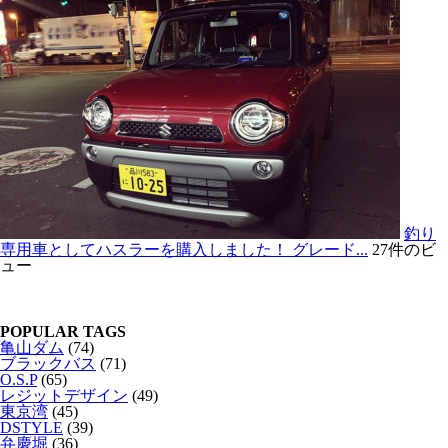
釣り
専用車としてハスラーを購入しました！ グレード...
27件のビ
ュー
POPULAR TAGS
亀山ダム
(74)
ブラックバス
(71)
O.S.P
(65)
レジットデザイン
(49)
東京湾
(45)
DSTYLE
(39)
弁慶堀
(36)