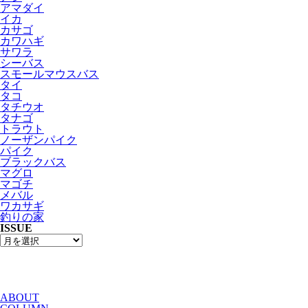
アマダイ
イカ
カサゴ
カワハギ
サワラ
シーバス
スモールマウスバス
タイ
タコ
タチウオ
タナゴ
トラウト
ノーザンパイク
パイク
ブラックバス
マグロ
マゴチ
メバル
ワカサギ
釣りの家
ISSUE
ABOUT