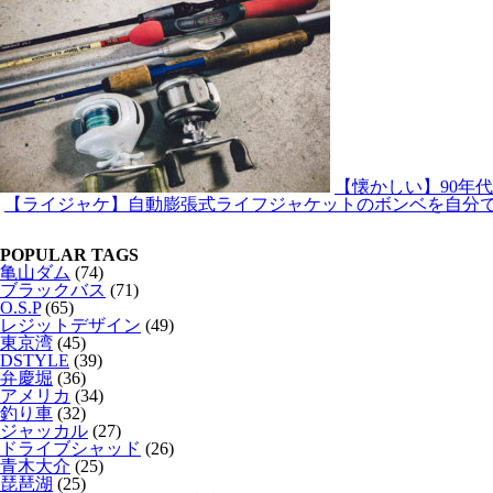
【懐かしい】90年
【ライジャケ】自動膨張式ライフジャケットのボンベを自分で交
POPULAR TAGS
亀山ダム
(74)
ブラックバス
(71)
O.S.P
(65)
レジットデザイン
(49)
東京湾
(45)
DSTYLE
(39)
弁慶堀
(36)
アメリカ
(34)
釣り車
(32)
ジャッカル
(27)
ドライブシャッド
(26)
青木大介
(25)
琵琶湖
(25)