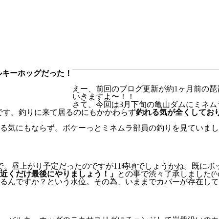
ルキーホッグだった！
えー、前回のブログ更新が約1ヶ月前の琵琶
いきますよ〜！！
さて、今回は3月下旬の亀山ダムにミネム
です。釣りに来て居るのにもかかわらず
釣れる気が全くしてお
る気にもならず。ボケーっとミネムラ部員の釣りを見ていまし
で。昼上がり予定だったのですが11時頃でしょうかね。既に
近くだけ最後にやりましょう！」
との事で渋々了承しました(^o
るんですか？という水位。その為、いままでカバーが存在して