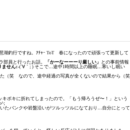
湖釣行ですね。ｱﾁｬｰ ToT 春になったので頑張って更新して
ラ部員と行ったお話。
「かーなーーーり厳しい」
との事前情報
りません
ε-(´∀｀; ) そこで…途中1時間以上の睡眠…寒いし眠い
た（笑 なので、途中経過の写真が全くないので結果から（笑
ボッキボキに折れてしまったので。「もう帰ろうぜ〜！」という
^;
いたバンクや岩盤沿いがツルッツルになており…自分にとって