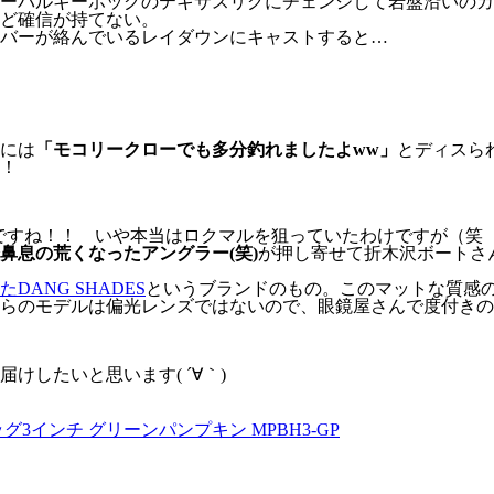
ーバルキーホッグのテキサスリグにチェンジして岩盤沿いのカ
ど確信が持てない。
バーが絡んでいるレイダウンにキャストすると…
には
「モコリークローでも多分釣れましたよww」
とディスら
！
しいですね！！ いや本当はロクマルを狙っていたわけですが（笑
鼻息の荒くなったアングラー(笑)
が押し寄せて折木沢ボートさ
ANG SHADES
というブランドのもの。このマットな質感
らのモデルは偏光レンズではないので、眼鏡屋さんで度付きの
したいと思います( ´∀｀)
3インチ グリーンパンプキン MPBH3-GP