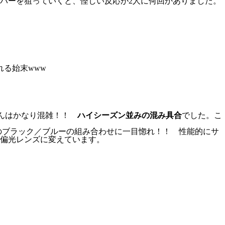
バーを狙っていくと、怪しい反応が2人に何回かありました。
れる始末www
んはかなり混雑！！
ハイシーズン並みの混み具合
でした。こ
のブラック／ブルーの組み合わせに一目惚れ！！ 性能的にサ
偏光レンズに変えています。