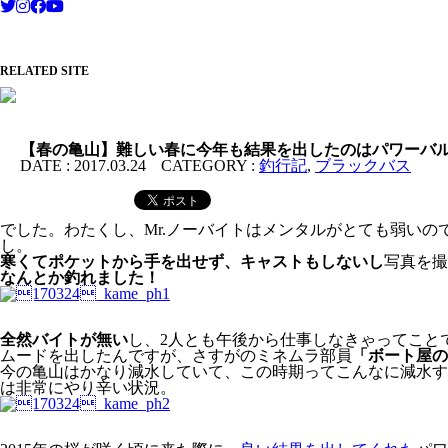
RELATED SITE
【春の亀山】難しい春に今年も結果を出したのはパワーバ
DATE :
2017.03.24
CATEGORY :
釣行記
,
ブラックバス
でした。わたくし、Mr.ノーバイトはメンタルがとても弱いの
し。
寒くてポケットから手を出せず、キャストもしないし
写真を撮
なんとか釣れました！
全然バイトが無い
し、2人とも午後から仕事しなきゃってこと
ムードを出したんですが、さすがのミネムラ部員
「ボート屋の
今の亀山はかなり減水していて、この時期ってこんなに減水す
は非常にやり辛い状況。