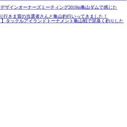
デザインオーナーズミーティング2019in亀山ダムで感じた
り行きま賞の当選者さんと亀山釣行いってきました！
！】タックルアイランドトーナメント亀山戦で泥臭く釣りした