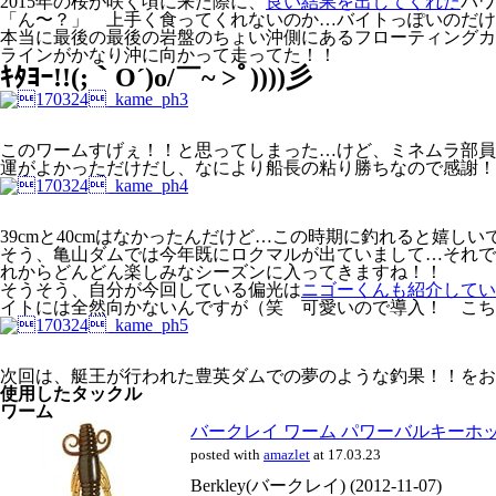
2015年の桜が咲く頃に来た際に、
良い結果を出してくれた
パワ
「ん〜？」 上手く食ってくれないのか…バイトっぽいのだけ
本当に最後の最後の岩盤のちょい沖側にあるフローティングカ
ラインがかなり沖に向かって走ってた！！
ｷﾀﾖｰ!!(;｀O´)o/￣~ >ﾟ))))彡
このワームすげぇ！！と思ってしまった…けど、ミネムラ部員
運がよかっただけだし、なにより船長の粘り勝ちなので感謝！
39cmと40cmはなかったんだけど…この時期に釣れると嬉
そう、亀山ダムでは今年既にロクマルが出ていまして…それで
れからどんどん楽しみなシーズンに入ってきますね！！
そうそう、自分が今回している偏光は
ニゴーくんも紹介していたD
イトには全然向かないんですが（笑 可愛いので導入！ こち
次回は、艇王が行われた豊英ダムでの夢のような釣果！！をお届け
使用したタックル
ワーム
バークレイ ワーム パワーバルキーホッグ
posted with
amazlet
at 17.03.23
Berkley(バークレイ) (2012-11-07)