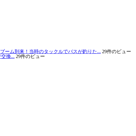
代ブーム到来！当時のタックルでバスが釣りた...
29件のビュー
換...
29件のビュー