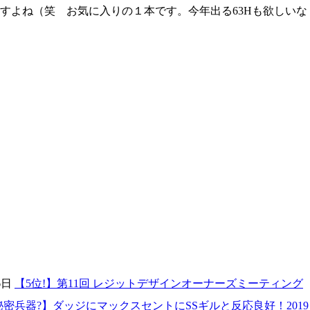
すよね（笑 お気に入りの１本です。今年出る63Hも欲しいな
6日
【5位!】第11回 レジットデザインオーナーズミーティング
秘密兵器?】ダッジにマックスセントにSSギルと反応良好！2019