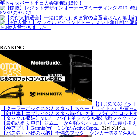
年トキタボート平日大会第4戦は5位！
SVSBのヤバさ
ら3位入賞できました！
RANKING
【はじめてのフット
【クーラーボックスのカスタム】スペーザ ライト 35Lを買っ..
【釣り車】エブリイのカスタム編イレクターパイプでロッドホル
【タックル収納】Mr.ノーバイト的タックル整理術(フック・シ..
【最強の釣り車!?】ジムニーから軽バン・エブリイに乗り換えた.
【神アプリ】Garmin(ガーミン)のActiveCapta...
32件のビュー
【バス釣り小物の収納】予備のフック・シンカー等をVS-304..