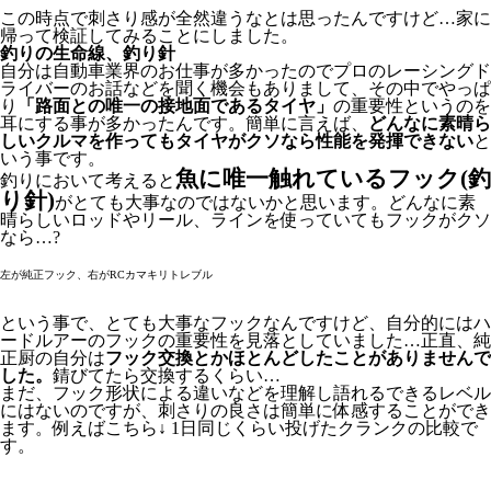
この時点で刺さり感が全然違うなとは思ったんですけど…家に
帰って検証してみることにしました。
釣りの生命線、釣り針
自分は自動車業界のお仕事が多かったのでプロのレーシングド
ライバーのお話などを聞く機会もありまして、その中でやっぱ
り
「路面との唯一の接地面であるタイヤ」
の重要性というのを
耳にする事が多かったんです。簡単に言えば、
どんなに素晴ら
しいクルマを作ってもタイヤがクソなら性能を発揮できない
と
いう事です。
魚に唯一触れているフック(釣
釣りにおいて考えると
り針)
がとても大事なのではないかと思います。どんなに素
晴らしいロッドやリール、ラインを使っていてもフックがクソ
なら…?
左が純正フック、右がRCカマキリトレブル
という事で、とても大事なフックなんですけど、自分的にはハ
ードルアーのフックの重要性を見落としていました…正直、純
正厨の自分は
フック交換とかほとんどしたことがありませんで
した。
錆びてたら交換するくらい…
まだ、フック形状による違いなどを理解し語れるできるレベル
にはないのですが、刺さりの良さは簡単に体感することができ
ます。例えばこちら↓ 1日同じくらい投げたクランクの比較で
す。