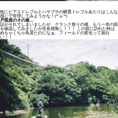
他にピアストレブルとハヤブサの瞬貫トレブルあたりはこんな
感じで管理してみようかな！(*´ω`*)
戸面原のその後…
話がそれてしまいましたが、クランク祭りの後、もう一本の筋
を確認してみましたが生命感無し！！！ この前に訪れた時は
めちゃくちゃ魚居たのになぁ。フィールドの変化って面白
い！！