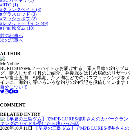
#RCカマキリ (1)
#RTO (1)
#クランクベイト (8)
#グラスロッド (3)
#マッシュボブ (2)
#レジットデザイン (49)
#戸面原ダム (10)
前の記事へ
次の記事へ
AUTHOR
Mr.Nobite
BURITSUのMr.ノーバイトがお届けする、素人目線の釣りブロ
グ。購入した釣り具のご紹介、弁慶堀をはじめ房総のリザーバ
ーや富士五湖、相模湖、芦ノ湖などでのバスフィッシングをメ
インに、海釣り等いろいろな釣りの釣行記を投稿しています！
自分について
COMMENT
RELATED ENTRY
2020年10月11日
【早夏の三島ダム】でMPB LURES櫻井さんの