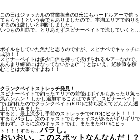
この日はジャッカルの営業担当のB氏にもハードルアーで釣っ
てもらう！という会でもありましたので、本湖エリアで釣りを
するのは厳しいと判断しました。
いつもの川筋で、とりあえずスピナーベイトで流していくと…
ボイルをしていた魚だと思うのですが、スピナベでキャッチに
成功！！
スピナーベイトは多少自信を持って投げられるルアーなので、
あんまり練習にはなってないかぁ(*´-`) とはいえ、経験値を積
むことは大事ですよね！！
クランクベイトストレッチ発見！
スピナーベイトで釣ったエリアの前後はボイルもあったり魚っ
気ムンムン！ しかし追加することはできず。スピナーベイト
では釣れたのでクランクベイト(RTO)に持ち変えてどんどん遡
上していきました。
すると、最上流少し手前のストレッチで
RTOにヒット！！！
するも
バラし。
次のキャストでもチェイスがあるがギリギリで
食わず。さらに次のキャストでは、またまたRTOにヒッ
バラし。
ト！！！するも…
おいおい。このスポットなんなんだ！？