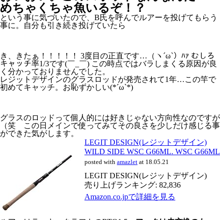
めちゃくちゃ魚いるぞ！？
という事に気づいたので、B氏を呼んでルアーを投げてもらう
事に。自分も引き続き投げていたら
き、きたぁ！！！！！ 3度目の正直です…（ヽ´ω`）ﾊｧ むしろ
キャッチ率1/3です(￣_￣) この時点ではバラしまくる原因が良
く分かっておりませんでした。
レジットデザインのグラスロッドが発売されて1年…この竿で
初めてキャッチ。お恥ずかしい(*´ω`*)
グラスのロッドって個人的には好きじゃない方向性なのですが
（笑 この日メインで使ってみてその良さを少しだけ感じる事
ができた気がします。
LEGIT DESIGN(レジットデザイン)
WILD SIDE WSC G66ML. WSC G66ML
posted with
amazlet
at 18.05.21
LEGIT DESIGN(レジットデザイン)
売り上げランキング: 82,836
Amazon.co.jpで詳細を見る