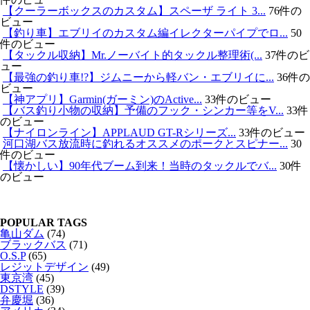
【クーラーボックスのカスタム】スペーザ ライト 3...
76件の
ビュー
【釣り車】エブリイのカスタム編イレクターパイプでロ...
50
件のビュー
【タックル収納】Mr.ノーバイト的タックル整理術(...
37件のビ
ュー
【最強の釣り車!?】ジムニーから軽バン・エブリイに...
36件の
ビュー
【神アプリ】Garmin(ガーミン)のActive...
33件のビュー
【バス釣り小物の収納】予備のフック・シンカー等をV...
33件
のビュー
【ナイロンライン】APPLAUD GT-Rシリーズ...
33件のビュー
河口湖バス放流時に釣れるオススメのポークとスピナー...
30
件のビュー
【懐かしい】90年代ブーム到来！当時のタックルでバ...
30件
のビュー
POPULAR TAGS
亀山ダム
(74)
ブラックバス
(71)
O.S.P
(65)
レジットデザイン
(49)
東京湾
(45)
DSTYLE
(39)
弁慶堀
(36)