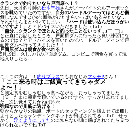
クランクで釣りたいなら戸面原へ！？
先日、天才釣り師の
松本幸雄
さんがノーバイトのルアーボック
スを眺めていたのですが、
自分のハードルアーってほとんど傷
無し
なんですよ(^o^; 新品がひたすらいっぱいあるみたいな…
それがまんまとバレてしまい、
「ハードは使い込んだほうがい
いですよ！」
とアドバイスいただきました（ToT）
「自分…クランクでほとんど釣ったことないっす…(￣_￣)」
と正直にお話したところ、戸面原ダムに行ったら良い練習にな
るのでは？とアドバイスを頂いたのでハードルアーメインで戸
面原ダムへ行ってきました！！
戸面原ダムは朝食が食べれる！
5月19日、久しぶりの戸面原ダム。コンビニで朝食を買って現
地入りしたら…
こ！この方は！！
釣りプラス
でもおなじみ
マシモP
さん！
「ここ来る時はご飯買ってきちゃダメ
よ〜！」
と朝定食をむしゃむしゃ食べながら、おっしゃってました
（笑 たまに朝定食頂いているのですが、すっかり忘れてまし
た…次は覚えておかねば(^o^;
強風なので川筋に逃げる！
朝からかなりの強風。ボートのセッティングを済ませて出船し
ようとしたらランディングネットが飛ばされてる…ToT せっ
かく、
浮くようにしてた
のに知らない間に飛ばされてたら見つ
けられないですね ToT