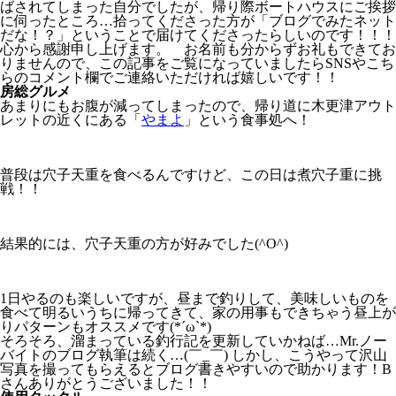
ばされてしまった自分でしたが、帰り際ボートハウスにご挨拶
に伺ったところ…拾ってくださった方が「ブログでみたネット
だな！？」ということで届けてくださったらしいのです！！！
心から感謝申し上げます。 お名前も分からずお礼もできてお
りませんので、この記事をご覧になっていましたらSNSやこち
らのコメント欄でご連絡いただければ嬉しいです！！
房総グルメ
あまりにもお腹が減ってしまったので、帰り道に木更津アウト
レットの近くにある「
やまよ
」という食事処へ！
普段は穴子天重を食べるんですけど、この日は煮穴子重に挑
戦！！
結果的には、穴子天重の方が好みでした(^O^)
1日やるのも楽しいですが、昼まで釣りして、美味しいものを
食べて明るいうちに帰ってきて、家の用事もできちゃう昼上が
りパターンもオススメです(*´ω`*)
そろそろ、溜まっている釣行記を更新していかねば…Mr.ノー
バイトのブログ執筆は続く…(￣_￣) しかし、こうやって沢山
写真を撮ってもらえるとブログ書きやすいので助かります！B
さんありがとうございました！！