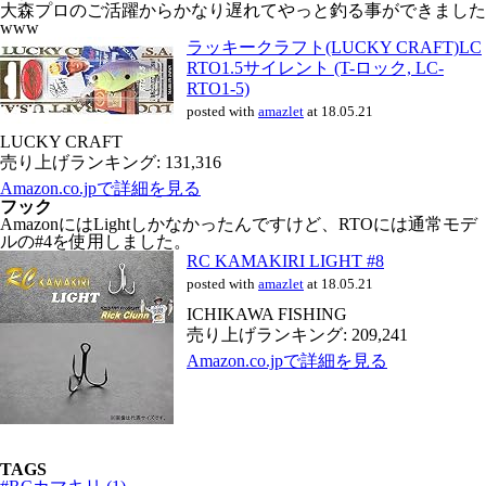
大森プロのご活躍からかなり遅れてやっと釣る事ができました
www
ラッキークラフト(LUCKY CRAFT)LC
RTO1.5サイレント (T-ロック, LC-
RTO1-5)
posted with
amazlet
at 18.05.21
LUCKY CRAFT
売り上げランキング: 131,316
Amazon.co.jpで詳細を見る
フック
AmazonにはLightしかなかったんですけど、RTOには通常モデ
ルの#4を使用しました。
RC KAMAKIRI LIGHT #8
posted with
amazlet
at 18.05.21
ICHIKAWA FISHING
売り上げランキング: 209,241
Amazon.co.jpで詳細を見る
TAGS