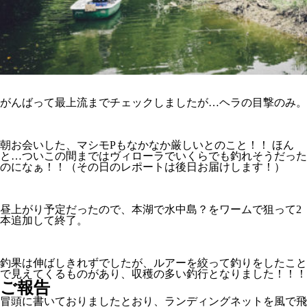
がんばって最上流までチェックしましたが…ヘラの目撃のみ。
朝お会いした、マシモPもなかなか厳しいとのこと！！ ほん
と…ついこの間まではヴィローラでいくらでも釣れそうだった
のになぁ！！（その日のレポートは後日お届けします！）
昼上がり予定だったので、本湖で水中島？をワームで狙って2
本追加して終了。
釣果は伸ばしきれずでしたが、ルアーを絞って釣りをしたこと
で見えてくるものがあり、収穫の多い釣行となりました！！！
ご報告
冒頭に書いておりましたとおり、ランディングネットを風で飛