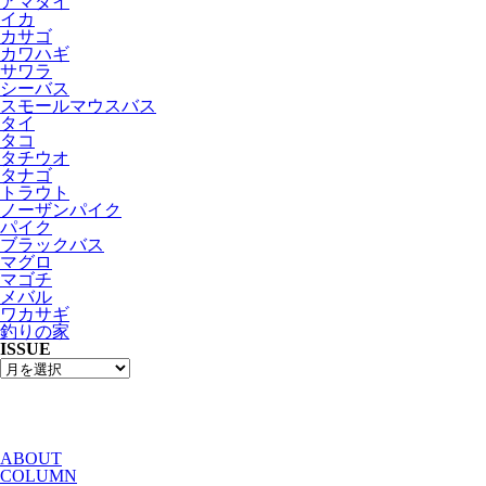
アマダイ
イカ
カサゴ
カワハギ
サワラ
シーバス
スモールマウスバス
タイ
タコ
タチウオ
タナゴ
トラウト
ノーザンパイク
パイク
ブラックバス
マグロ
マゴチ
メバル
ワカサギ
釣りの家
ISSUE
ABOUT
COLUMN