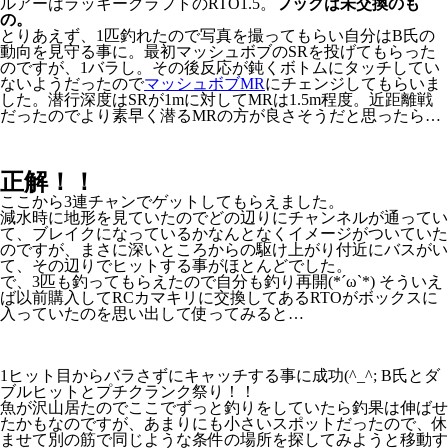
ルアーはラッキークラフトのRTO1.5。
フックは未交換のも
の。
とりあえず、1匹釣れたので写真を撮ってもらい自分はB氏の
動向を見守る事に。最初マッシュボブのSRを投げてもらった
のですが、1バラし。その後反応が鈍くボトムにタッチしてい
ないようだったので
マッシュボブMR
にチェンジしてもらいま
した。潜行深度はSRが1mに対してMRは1.5m程度。近距離戦
だったのでより素早く潜るMRの方が良さそうだと思ったら…
正解！！
ここから3連チャンでゲットしてもらえました。
減水時に地形を見ていたのでどの辺りにチャンネルが通ってい
て、ブレイクになっているかなんとなくイメージがついていた
のですが、まさに深いところからの駆け上がり付近にバスがい
て、その辺りでヒットする事がほとんどでした。
で、3匹も釣ってもらえたので自分も釣り再開(*´ω`*) そういえ
ば以前購入してRCカマキリに交換してあるRTOがボックスに
入っていたのを思い出して使ってみると…
1ヒット目からバラさずにキャッチする事に成功(^_^; B氏とダ
ブルヒットとプチクランク祭り！！
魚が沢山居たのでここでずっと釣りをしていたら釣果は伸ばせ
たかもなのですが、あまりにも小さいスポットだったので、休
ませて別の筋で同じような条件の場所を探してみようと移動す