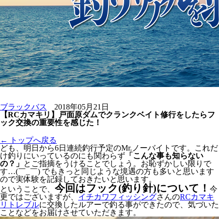
ブラックバス
2018年05月21日
【RCカマキリ】戸面原ダムでクランクベイト修行をしたらフ
ック交換の重要性を感じた！
← トップへ戻る
ども、明日から6日連続釣行予定のMr.ノーバイトです。これだ
け釣りにいっているのにも関わらず
「こんな事も知らない
の？」
とご指摘をうけることでしょう。お恥ずかしい限りで
す…(￣_￣) でもきっと同じような境遇の方も多いと思います
ので実体験を記録しておきたいと思います。
今回はフック(釣り針)について！
ということで、
今
更ではございますが、
イチカワフィッシング
さんの
RCカマキ
リトレブル
に交換したルアーで釣る事ができたので、気づいた
ことなどをお届けさせていただきます。