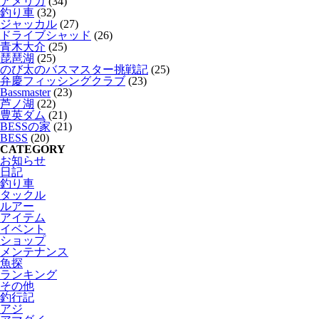
アメリカ
(34)
釣り車
(32)
ジャッカル
(27)
ドライブシャッド
(26)
青木大介
(25)
琵琶湖
(25)
のび太のバスマスター挑戦記
(25)
弁慶フィッシングクラブ
(23)
Bassmaster
(23)
芦ノ湖
(22)
豊英ダム
(21)
BESSの家
(21)
BESS
(20)
CATEGORY
お知らせ
日記
釣り車
タックル
ルアー
アイテム
イベント
ショップ
メンテナンス
魚探
ランキング
その他
釣行記
アジ