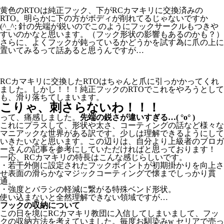
黄色のRTOは純正フック、下がRCカマキリに交換済みの
RTO。明らかに下の方がボディが削れてるじゃないですか
(^_^; 針の先端が鋭いのでこのようにフックサークルもつきや
すいのかなと思います。（フック形状の影響もあるのかも？）
さらに、よくフックが鈍っているかどうかを試す為に爪の上に
置いてみるって話あると思うんですが…
RCカマキリに交換したRTOはちゃんと爪に引っかかってくれ
ました。しかし！！！純正フックのRTOでこれをやろうとして
も、滑り落ちてしまいます。
こりゃ、刺さらないわ！！！
って、痛感しました。
先端の鋭さが違いすぎる…( °o° )
これにプラスして、形状や太さ、コーティングの話など様々な
マニアックな世界がある訳です。少しは理解できるようにして
いきたいなと思います。この辺りは、自分より上級者のブロガ
ーさんの記事を参考にしていただければと思っております！
一応、RCカマキリの特長はこんな感じらしいです。
・若干外側に設定されたフックポイントが初期掛かりを向上さ
せ表面の滑らかなマジックコーティングで懐までしっかり貫
通。
・強度とバラシの軽減に繋がる特殊ベンド形状。
使い込まないと全然理解できない領域ですが…
フックの収納について
この日を境にRCカマキリ教団に入信してしまいまして、フッ
クの収納方法を考えていました。毎度お馴染みw セリアで売っ