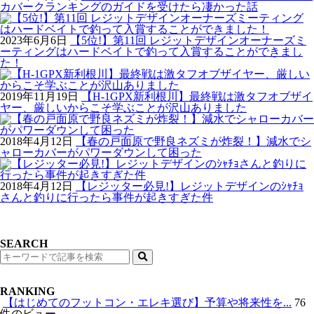
カバークランキングのガイドを受けたら凄かった話
2023年6月6日
【5位!】第11回 レジットデザインオーナーズミ
ーティングはハードベイトで釣って入賞することができまし
た！
2019年11月19日
【H-1GPX新利根川】最終戦は激タフオブザイ
ヤー、厳しいからこそ学ぶことが沢山ありました
2018年4月12日
【春の戸面原で野良ネズミが炸裂！】減水でシ
ャローカバーがパワーダウンして困った
2018年4月12日
【レジッター必見!】レジットデザインのｼｬﾁｮ
さんと釣りに行ったら事件が起きすぎた件
SEARCH
検
索
RANKING
【はじめてのフットコン・エレキ選び】予算や将来性を...
76
件のビュー