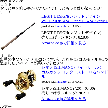
使用タックル
ロッド
やっと魚を釣る事ができたのでもっともっと使い込んでみま
す！！
LEGIT DESIGN(レジットデザイン)
WILD SIDE WSC G66ML. WSC G66ML
posted with
amazlet
at 18.05.21
LEGIT DESIGN(レジットデザイン)
売り上げランキング: 82,836
Amazon.co.jpで詳細を見る
リール
出番の少なかったカルコンですが、これを気にHGモデルを1つ
追加したい(^O^) けど高いですねぇw
シマノ (SHIMANO) ベイトリール 14
カルカッタ コンクエスト 100 右ハンド
ル
posted with
amazlet
at 18.05.21
シマノ(SHIMANO) (2014-03-30)
売り上げランキング: 70,219
Amazon.co.jpで詳細を見る
ルアー