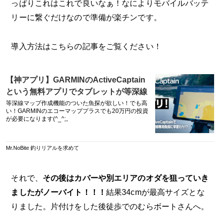
っぱりこれはこれで良いなぁ！なによりモバイルバッテ
リーに繋ぐだけなので準備が楽チンです。
導入方法はこちらの記事をご覧ください！
【神アプリ】GARMINのActiveCaptain
という無料アプリでタブレットが等深線
専用魚探に早変わり!? – Mr.NoBite 釣り
等深線マップ作成機能のついた魚探が欲しい！でも高
い！GARMINのエコーマッププラスでも20万円の投資
リアルを求めて
が必要になります(^_^;。
Mr.NoBite 釣りリアルを求めて
それで、
その後はカバーや別エリアのオダを狙っていき
ましたがノーバイト！！！
結果34cmが最高サイズとな
りました。片付けをした後徒歩でのむらボートさんへ。