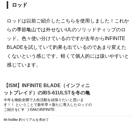
ロッド
ロッドは以前ご紹介したこちらを使用しました！これか
らの季節亀山では外せないULのソリッドティップのロ
ッド。色々使い分けているのですが去年からINFINITE
BLADEを試していて釣果も出ているのであまり変えた
くないという感じです。軽くて個人的には扱いやすいと
感じています。
【ISM】INFINITE BLADE（インフィニ
ットブレイド）のIBS-61ULSTを冬の亀
山用に導入してみた！ – Mr.NoBite 釣り
今年も物欲全開で人柱活動を頑張りたいと思いま
す！！ ということで新年早々新たに導入したロッドの
リアルを求めて
ご紹介を( ´∀｀) ISMのINFINITE
Mr.NoBite 釣りリアルを求めて