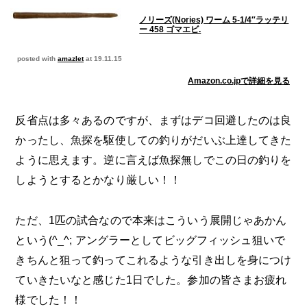
ノリーズ(Nories) ワーム 5-1/4″ラッテリ
ー 458 ゴマエビ.
posted with
amazlet
at 19.11.15
Amazon.co.jpで詳細を見る
反省点は多々あるのですが、まずはデコ回避したのは良
かったし、魚探を駆使しての釣りがだいぶ上達してきた
ように思えます。逆に言えば魚探無しでこの日の釣りを
しようとするとかなり厳しい！！
ただ、1匹の試合なので本来はこういう展開じゃあかん
という(^_^; アングラーとしてビッグフィッシュ狙いで
きちんと狙って釣ってこれるような引き出しを身につけ
ていきたいなと感じた1日でした。参加の皆さまお疲れ
様でした！！