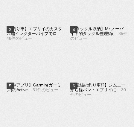
【釣り車】エブリイのカスタ
【タックル収納】Mr.ノーバ
ム編イレクターパイプでロ...
イト的タックル整理術(...
35件
48件のビュー
のビュー
【神アプリ】Garmin(ガーミ
【最強の釣り車!?】ジムニー
ン)のActive...
31件のビュー
から軽バン・エブリイに...
30
件のビュー