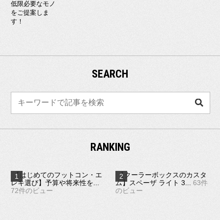
SEARCH
検
索
RANKING
【はじめてのフットコン・エ
【クーラーボックスのカスタ
レキ選び】予算や将来性を...
ム】スペーザ ライト 3...
63件
72件のビュー
のビュー