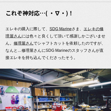
これぞ神対応…( ・∇・)！
エレキの購入に際して、
SDG Marine
さま、
エレキの修
理屋さん
には色々と良くして頂いて感謝しかございませ
ん。
修理屋さん
でシャフトカットを依頼したのですが、
なんと…修理屋さんにSDG Marineのスタッフさんが直
接エレキを持ち込んでくださったそう。