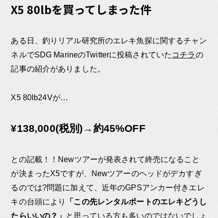
X5 80lbを買ってしまった件
ある日、釣りリアル研究所のエレキ魚探に関するチャン
ネルでSDG MarineのTwitterに投稿されていた
コチラ
の
記事の紹介がありました。
X5 80lb24Vが…
¥138,000(税別)→約45%OFF
との記載！！Newツアーが発表されて終売になること
が決まったX5ですが、Newツアーのヘッドがデカすぎ
るのでは?問題に加えて、近年のGPSアンカー付きエレ
キの台頭により
「この先レンタルボートのエレキどうし
たらいいの？」
と思っている方も多いのではないでしょ