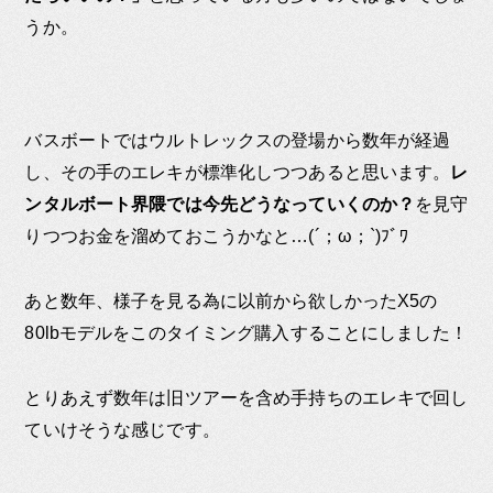
うか。
バスボートではウルトレックスの登場から数年が経過
し、その手のエレキが標準化しつつあると思います。
レ
ンタルボート界隈では今先どうなっていくのか？
を見守
りつつお金を溜めておこうかなと…(´；ω；`)ﾌﾞﾜ
あと数年、様子を見る為に以前から欲しかったX5の
80lbモデルをこのタイミング購入することにしました！
とりあえず数年は旧ツアーを含め手持ちのエレキで回し
ていけそうな感じです。