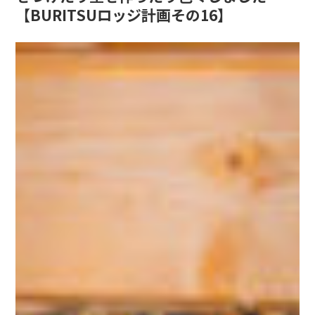
【BURITSUロッジ計画その16】