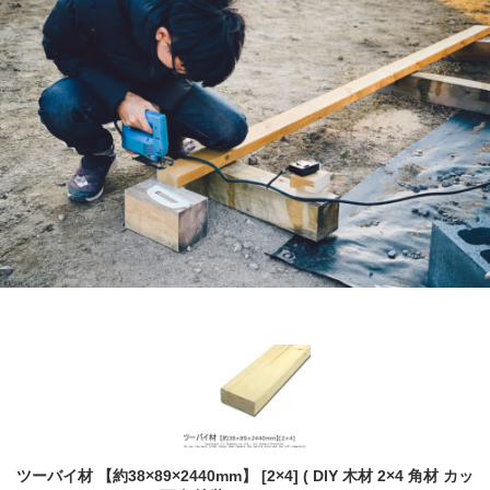
ツーバイ材 【約38×89×2440mm】 [2×4] ( DIY 木材 2×4 角材 カッ