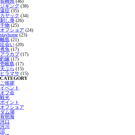
長崎県
(46)
ジギング
(38)
遠征
(35)
カヤック
(34)
刺し身
(26)
干物
(25)
オフショア
(24)
stayhome
(23)
離島
(21)
出会い
(20)
煮魚
(17)
アラカブ
(17)
釣嫁
(17)
壱岐島
(17)
天ぷら
(15)
ヒラマサ
(15)
CATEGORY
ご挨拶
イベント
オフ会
観光
ポイント
オフショア
ダム湖
有明海
河口
河川
沼