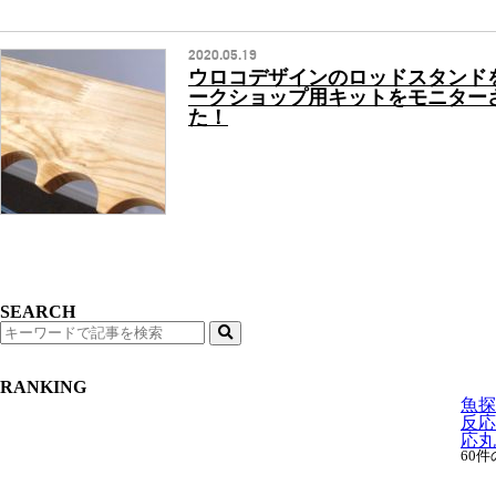
2020.05.19
ウロコデザインのロッドスタンド
ークショップ用キットをモニター
た！
SEARCH
検
索
RANKING
魚探
反応
応丸わ
60