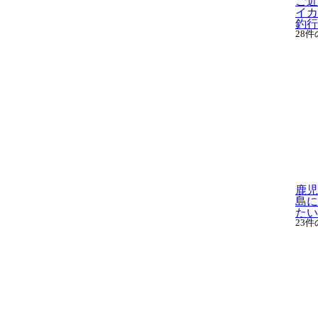
ご近
イカ
釣行に
28
鹿児
島に
たい！
23