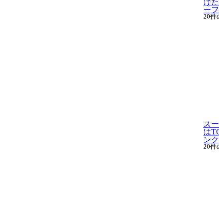
げた
ーフェ
20
スー
はT
ンク.
20