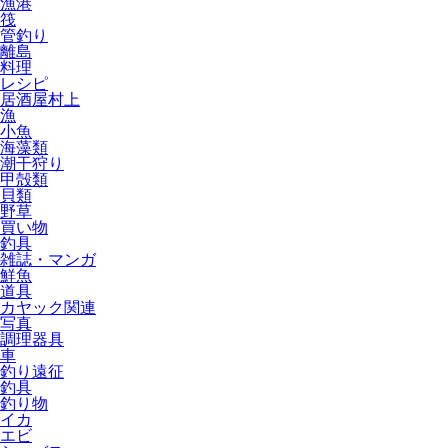
漁港
筏
管釣り
離島
料理
レシピ
居酒屋村上
漁
小魚
海藻類
潮干狩り
甲殻類
貝類
野草
買い物
釣具
雑誌・マンガ
鮮魚
道具
カヤック関連
写真
調理器具
車
釣り遠征
釣具
釣り物
イカ
エビ