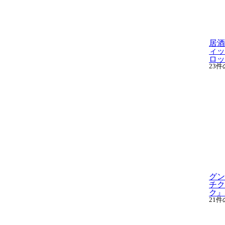
居酒
ィッ
ロッド
23
グン
チク
ク』用
21