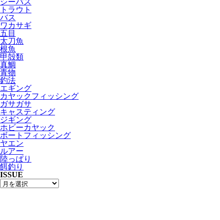
シーバス
トラウト
バス
ワカサギ
五目
太刀魚
根魚
甲殻類
真鯛
青物
釣法
エギング
カヤックフィッシング
ガサガサ
キャスティング
ジギング
ホビーカヤック
ボートフィッシング
ヤエン
ルアー
陸っぱり
餌釣り
ISSUE