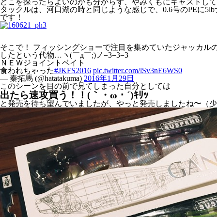
どこを探ったらよいのかも分からず、やみくもにキャストして
タックルは、河口湖の時と同じような感じで、0.6号のPEに5lbナ
です！
そこで！ フィッシングショーで注目を集めていたジャッカル
したという代物…ヽ(￣д￣;)ノ=3=3=3
ＮＥＷジョイントベイト
食われちゃった
#JKFS2016
pic.twitter.com/lSv3nE6WS0
— 秦拓馬 (@hatatakuma)
2016年1月29日
このシーンを目の前で見てしまった自分としては
出たら速攻買う！！(｀・ω・´)ｷﾘｯ
と発売を待ち望んでいましたが、やっと発売しましたね〜（少