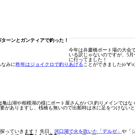
パターンとガンティアで釣った！
今年は弁慶橋ボート場の大会で不
いる訳じゃないのですが、5月
に行ってました！
ちなみに
昨年はジョイクロで釣りあげる
ことができました(o’∀’o)
湖は亀山湖や相模湖の様にボート屋さんがバス釣りメインではな
要がありますし、桟橋も無いので出船時は水に足をつけないと難しいで
探っていきます！ 先日、
河口湖で火を吹いた「デルゼ」
や「