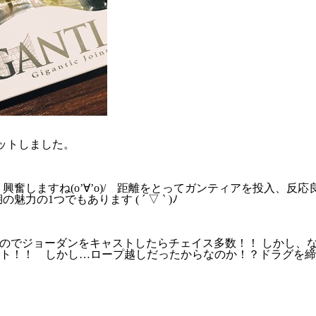
ゲットしました。
興奮しますね(o’∀’o)/ 距離をとってガンティアを投入、反
1つでもあります ( ´ ▽ ` )ﾉ
いたのでジョーダンをキャストしたらチェイス多数！！ しかし
！！ しかし…ロープ越しだったからなのか！？ドラグを締めす