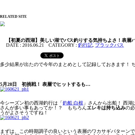
RELATED SITE
【初夏の西湖】美しい湖でバス釣りする気持ちよさ！表層
DATE :
2016.06.21
CATEGORY :
釣行記
,
ブラックバス
多少結果が出たので今年のまとめとして記録しておきます！ 
5月28日 初挑戦！ 表層でヒットするも…
今シーズン初の西湖釣行は「
釣船 白根
」さんから出船！ 西
さんが多い事もあってか！？ もちろん
エレキは持ち込み
の必
うがよさそうですね！
まずは、この時期調子の良いという表層のワカサギパターンで