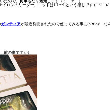
いたので、
何事もなく迷走
します（；￣ェ￣）
イロンのリーダー。ロッドはUL〜Lという感じです ( ´ ▽ ` )
の
ガンティア
が最近発売されたので使ってみる事に(o’∀’o)/ 
し前の事ですが）