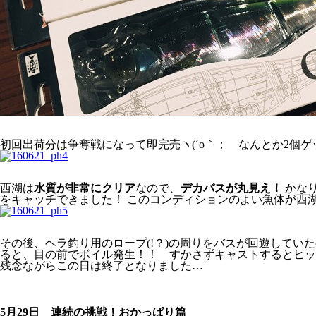
初回出荷分は争奪戦になって即完売ヽ(´o｀； なんとか2個
西湖は
水質が非常にクリア
なので、
デカバスが丸見え！
かなり
をキャッチできました！ このコンディションのよい魚体が西湖の魅力の
その後、ヘラ釣り用のロープ(!？)の周りをバスが回遊して
ると、目の前でボイル発生！！ すかさずキャストするとヒット
残念ながらこの日は終了となりました…
5月29日 連続の挑戦！おかっぱり篇