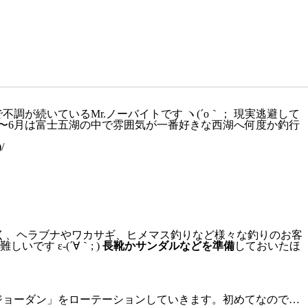
調が続いているMr.ノーバイトです ヽ(´o｀； 現実逃避して
〜6月は富士五湖の中で雰囲気が一番好きな西湖へ何度か釣行
/
く、ヘラブナやワカサギ、ヒメマス釣りなど様々な釣りのお客
す ε-(´∀｀; )
長靴かサンダルなどを準備
しておいたほ
ジョーダン」をローテーションしていきます。初めてなので…