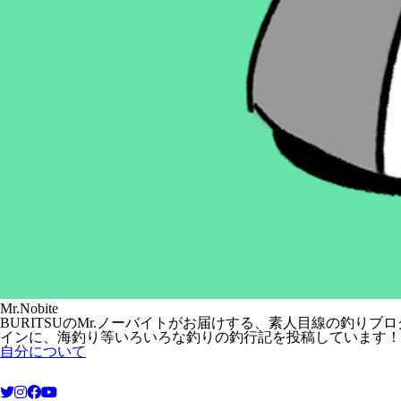
Mr.Nobite
BURITSUのMr.ノーバイトがお届けする、素人目線の釣
インに、海釣り等いろいろな釣りの釣行記を投稿しています！
自分について