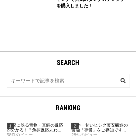
を購入しました！
SEARCH
検
索
RANKING
魚探に映る青物・真鯛の反応
日本一甘いヒシク藤安醸造の
が分かる！？魚探反応丸わ...
醤油「専醤」をご存知です...
58件のビュー
28件のビュー