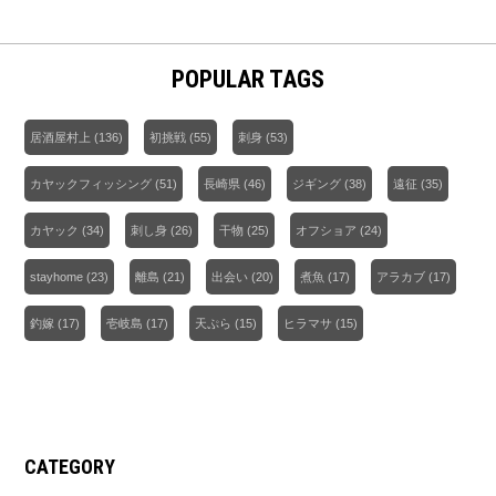
POPULAR TAGS
居酒屋村上
(136)
初挑戦
(55)
刺身
(53)
カヤックフィッシング
(51)
長崎県
(46)
ジギング
(38)
遠征
(35)
カヤック
(34)
刺し身
(26)
干物
(25)
オフショア
(24)
stayhome
(23)
離島
(21)
出会い
(20)
煮魚
(17)
アラカブ
(17)
釣嫁
(17)
壱岐島
(17)
天ぷら
(15)
ヒラマサ
(15)
CATEGORY