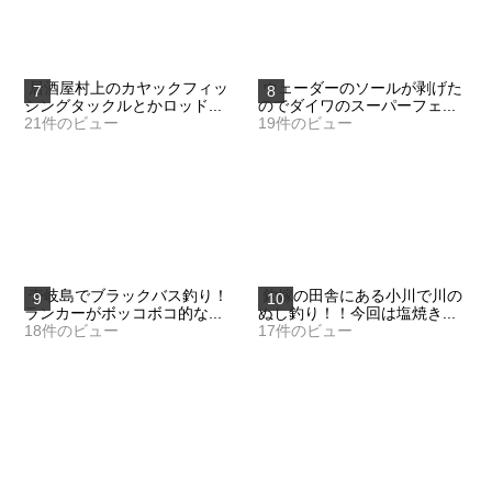
居酒屋村上のカヤックフィッ
ウェーダーのソールが剥げた
シングタックルとかロッド...
のでダイワのスーパーフェ...
21件のビュー
19件のビュー
壱岐島でブラックバス釣り！
釣嫁の田舎にある小川で川の
ランカーがボッコボコ的な...
ぬし釣り！！今回は塩焼き...
18件のビュー
17件のビュー