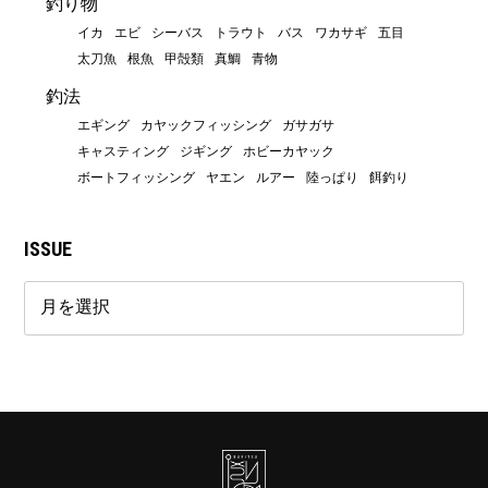
釣り物
イカ
エビ
シーバス
トラウト
バス
ワカサギ
五目
太刀魚
根魚
甲殻類
真鯛
青物
釣法
エギング
カヤックフィッシング
ガサガサ
キャスティング
ジギング
ホビーカヤック
ボートフィッシング
ヤエン
ルアー
陸っぱり
餌釣り
ISSUE