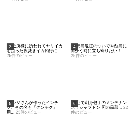
ご近所様に誘われてヤリイカ
鹿児島遠征のついでや甑島に
を狙った夜焚きイカ釣行に...
向かう時に立ち寄りたい！...
25件のビュー
25件のビュー
グンジさんが作ったインチ
自宅で刺身包丁のメンテナン
ク、その名も『グンチク』
ス！シャプトン 刃の黒幕...
22
用...
23件のビュー
件のビュー