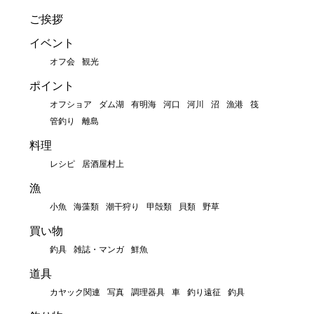
ご挨拶
イベント
オフ会
観光
ポイント
オフショア
ダム湖
有明海
河口
河川
沼
漁港
筏
管釣り
離島
料理
レシピ
居酒屋村上
漁
小魚
海藻類
潮干狩り
甲殻類
貝類
野草
買い物
釣具
雑誌・マンガ
鮮魚
道具
カヤック関連
写真
調理器具
車
釣り遠征
釣具