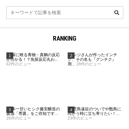
検
索
RANKING
魚探に映る青物・真鯛の反応
グンジさんが作ったインチ
が分かる！？魚探反応丸わ...
ク、その名も『グンチク』
62件のビュー
用...
28件のビュー
日本一甘いヒシク藤安醸造の
鹿児島遠征のついでや甑島に
醤油「専醤」をご存知です...
向かう時に立ち寄りたい！...
26件のビュー
23件のビュー