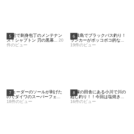
自宅で刺身包丁のメンテナン
壱岐島でブラックバス釣り！
ス！シャプトン 刃の黒幕...
20
ランカーがボッコボコ的な...
件のビュー
19件のビュー
ウェーダーのソールが剥げた
釣嫁の田舎にある小川で川の
のでダイワのスーパーフェ...
ぬし釣り！！今回は塩焼き...
18件のビュー
16件のビュー