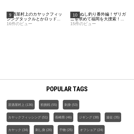
居酒屋村上のカヤックフィッ
川のぬし釣り番外編！ザリガ
シングタックルとかロッド...
ニを求めて福岡を大捜索！...
16件のビュー
15件のビュー
POPULAR TAGS
居酒屋村上
(136)
初挑戦
(55)
刺身
(53)
カヤックフィッシング
(51)
長崎県
(46)
ジギング
(38)
遠征
(35)
カヤック
(34)
刺し身
(26)
干物
(25)
オフショア
(24)