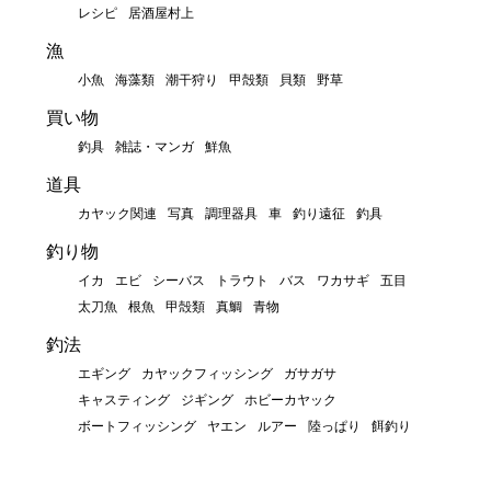
レシピ
居酒屋村上
漁
小魚
海藻類
潮干狩り
甲殻類
貝類
野草
買い物
釣具
雑誌・マンガ
鮮魚
道具
カヤック関連
写真
調理器具
車
釣り遠征
釣具
釣り物
イカ
エビ
シーバス
トラウト
バス
ワカサギ
五目
太刀魚
根魚
甲殻類
真鯛
青物
釣法
エギング
カヤックフィッシング
ガサガサ
キャスティング
ジギング
ホビーカヤック
ボートフィッシング
ヤエン
ルアー
陸っぱり
餌釣り