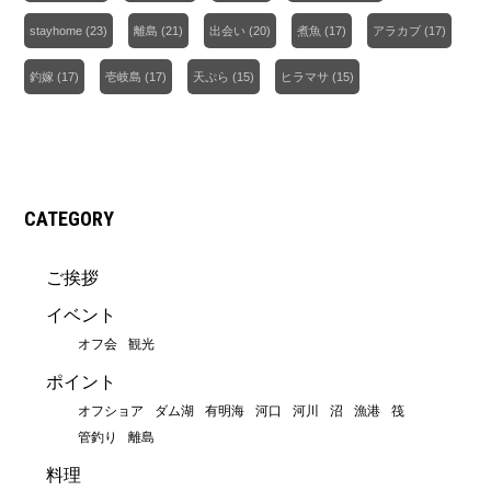
stayhome
(23)
離島
(21)
出会い
(20)
煮魚
(17)
アラカブ
(17)
釣嫁
(17)
壱岐島
(17)
天ぷら
(15)
ヒラマサ
(15)
CATEGORY
ご挨拶
イベント
オフ会
観光
ポイント
オフショア
ダム湖
有明海
河口
河川
沼
漁港
筏
管釣り
離島
料理