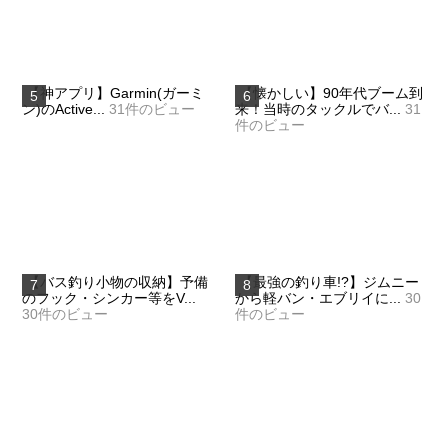
【神アプリ】Garmin(ガーミ
【懐かしい】90年代ブーム到
ン)のActive...
31件のビュー
来！当時のタックルでバ...
31
件のビュー
【バス釣り小物の収納】予備
【最強の釣り車!?】ジムニー
のフック・シンカー等をV...
から軽バン・エブリイに...
30
30件のビュー
件のビュー