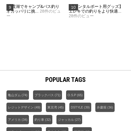
田貫湖でキャンプ&バス釣り
【レンタルボート用グッズ】
オカッパリに挑...
28件のビュ
エレキでの釣りをより快適...
ー
28件のビュー
POPULAR TAGS
亀山ダム
(74)
ブラックバス
(71)
O.S.P
(65)
レジットデザイン
(49)
東京湾
(45)
DSTYLE
(39)
弁慶堀
(36)
アメリカ
(34)
釣り車
(32)
ジャッカル
(27)