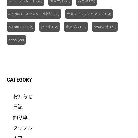
ドライブシャッド
(26)
青木大介
(25)
琵琶湖
(25)
のび太のバスマスター挑戦記
(25)
弁慶フィッシングクラブ
(23)
Bassmaster
(23)
芦ノ湖
(22)
豊英ダム
(21)
BESSの家
(21)
BESS
(20)
CATEGORY
お知らせ
日記
釣り車
タックル