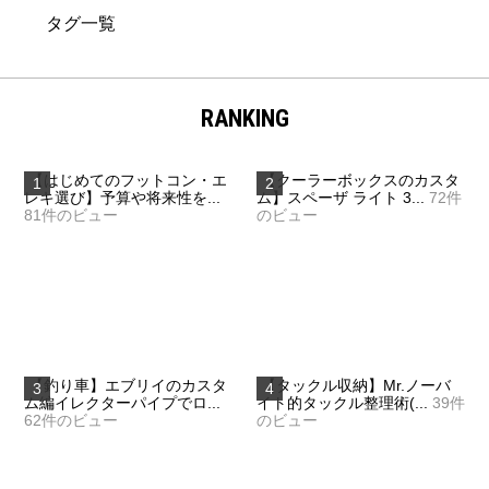
タグ一覧
RANKING
【はじめてのフットコン・エ
【クーラーボックスのカスタ
レキ選び】予算や将来性を...
ム】スペーザ ライト 3...
72件
81件のビュー
のビュー
【釣り車】エブリイのカスタ
【タックル収納】Mr.ノーバ
ム編イレクターパイプでロ...
イト的タックル整理術(...
39件
62件のビュー
のビュー