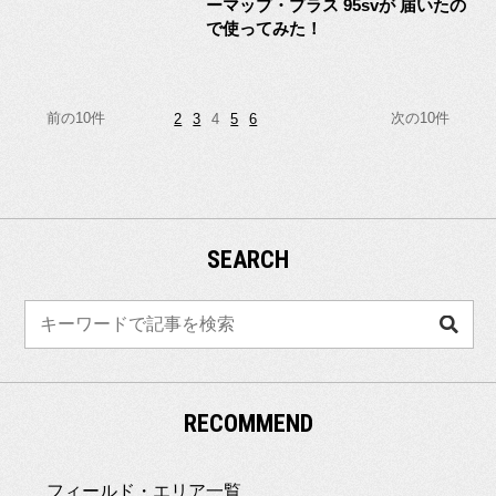
ーマップ・プラス 95svが 届いたの
で使ってみた！
前の10件
次の10件
2
3
4
5
6
SEARCH
検
索
RECOMMEND
フィールド・エリア一覧