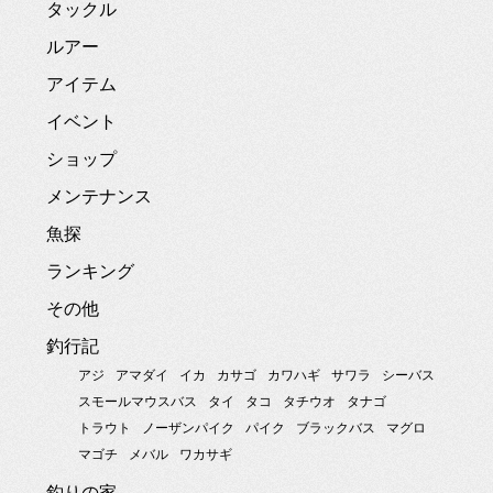
タックル
ルアー
アイテム
イベント
ショップ
メンテナンス
魚探
ランキング
その他
釣行記
アジ
アマダイ
イカ
カサゴ
カワハギ
サワラ
シーバス
スモールマウスバス
タイ
タコ
タチウオ
タナゴ
トラウト
ノーザンパイク
パイク
ブラックバス
マグロ
マゴチ
メバル
ワカサギ
釣りの家