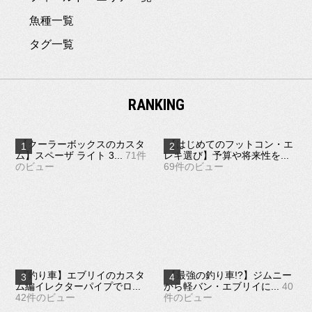
魚種一覧
タグ一覧
RANKING
【クーラーボックスのカスタ
【はじめてのフットコン・エ
ム】スペーザ ライト 3...
71件
レキ選び】予算や将来性を...
のビュー
69件のビュー
【釣り車】エブリイのカスタ
【最強の釣り車!?】ジムニー
ム編イレクターパイプでロ...
から軽バン・エブリイに...
40
42件のビュー
件のビュー