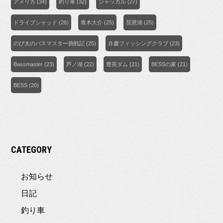
アメリカ
(34)
釣り車
(32)
ジャッカル
(27)
ドライブシャッド
(26)
青木大介
(25)
琵琶湖
(25)
のび太のバスマスター挑戦記
(25)
弁慶フィッシングクラブ
(23)
Bassmaster
(23)
芦ノ湖
(22)
豊英ダム
(21)
BESSの家
(21)
BESS
(20)
CATEGORY
お知らせ
日記
釣り車