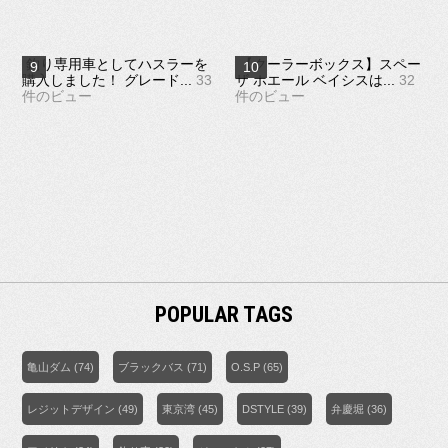
釣り専用車としてハスラーを
【クーラーボックス】スペー
購入しました！ グレード...
33
ザ ホエール ベイシスは...
32
件のビュー
件のビュー
POPULAR TAGS
亀山ダム
(74)
ブラックバス
(71)
O.S.P
(65)
レジットデザイン
(49)
東京湾
(45)
DSTYLE
(39)
弁慶堀
(36)