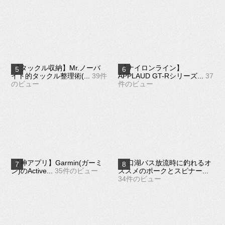
【タックル収納】Mr.ノーバ
【ナイロンライン】
イト的タックル整理術(...
39件
APPLAUD GT-Rシリーズ...
37
のビュー
件のビュー
【神アプリ】Garmin(ガーミ
河口湖バス放流時に釣れるオ
ン)のActive...
35件のビュー
ススメのポークとスピナー...
34件のビュー