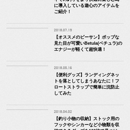
に導入している遊心のアイテムを
ご紹介！
2018.07.19
【オススメのビーサン】ポップな
見た目が可愛いBetula(ベチュラ)の
エナジーが軽くて超快適！
2018.05.16
【便利グッズ】ランディングネッ
トを落としてしまうあなたに！フ
ロートストラップで簡単に沈防止
してみた
2018.04.02
【釣り小物の収納】ストック用の
フックやシンカーなど小物類を収