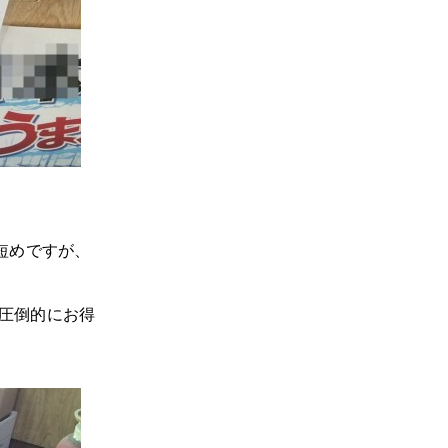
！
短めですが、
圧倒的にお得