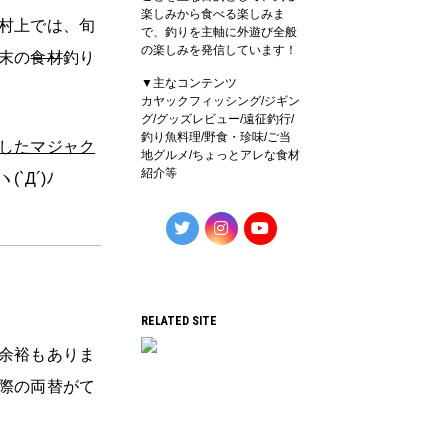
楽しみから食べる楽しみま
村上では、旬
で、釣りを主軸に外遊び全般
の楽しみを発信しています！
末の
食材
釣り
▼主なコンテンツ
カヤックフィッシング/ジギン
グ/グッズレビュー/遠征釣行/
釣り魚料理/野食・珍味/ご当
したマジャク
地グルメ/ちょっとアレな食材
紹介等
Д´)ﾉ
RELATED SITE
余裕もありま
際の両替がて