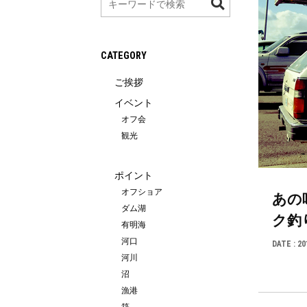
索
CATEGORY
ご挨拶
イベント
オフ会
観光
ポイント
オフショア
あの
ダム湖
ク釣
有明海
河口
DATE :
20
河川
沼
漁港