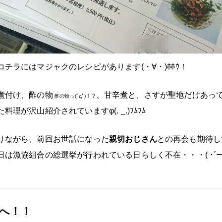
コチラにはマジャクのレシピがあります(・∀・)ﾎﾎｳ！
煮付け、酢の物
、甘辛煮と、さすが聖地だけあっ
酢の物っ(ﾟдﾟ)！？
料理が沢山紹介されていますφ(. _.)ﾌﾑﾌﾑ
りながら、前回お世話になった
親切おじさん
との再会も期待し
は漁協組合の総選挙が行われている日らしく不在・・・( ･´ー･`
へ！！