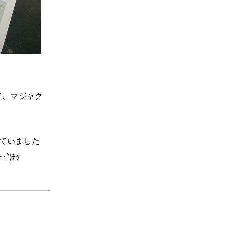
て、マジャク
ていました
)ﾁｯ