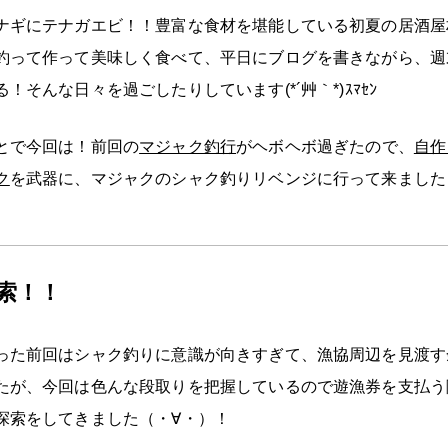
ナギにテナガエビ！！豊富な食材を堪能している初夏の居酒屋
釣って作って美味しく食べて、平日にブログを書きながら、週
！そんな日々を過ごしたりしています(*´艸｀*)ｽﾏｾﾝ
とで今回は！前回の
マジャク釣行
がヘボヘボ過ぎたので、
自作
ク
を武器に、マジャクのシャク釣りリベンジに行って来ましたヽ(`
索！！
った前回はシャク釣りに意識が向きすぎて、漁協周辺を見渡す
たが、今回は色んな段取りを把握しているので遊漁券を支払う
探索をしてきました（・∀・）！