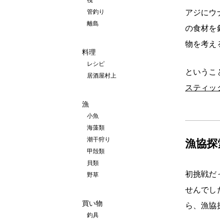
筏
管釣り
アジにウ
離島
の食材を
物を考える
料理
レシピ
というこ
居酒屋村上
スティッ
漁
小魚
海藻類
潮干狩り
漁協探
甲殻類
貝類
初挑戦だ
野草
せんでし
買い物
ら、漁協
釣具