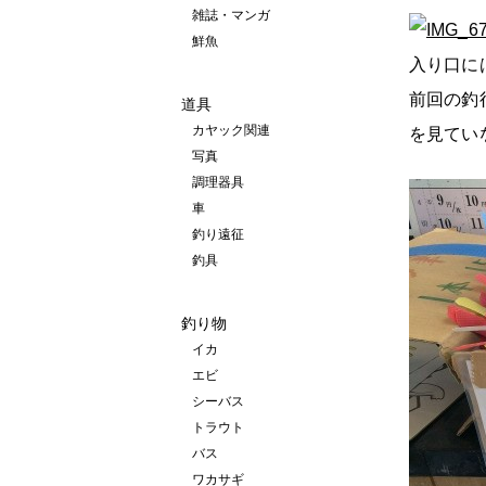
雑誌・マンガ
鮮魚
入り口に
前回の釣
道具
カヤック関連
を見ていな
写真
調理器具
車
釣り遠征
釣具
釣り物
イカ
エビ
シーバス
トラウト
バス
ワカサギ