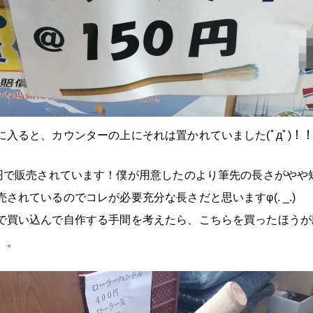
に入ると、カウンターの上にそれは置かれていました(ﾟдﾟ)！
0円で販売されています！僕が用意したのより筆先の長さがやや
されているのでコレが必要充分な長さだと思いますφ(. _.)
で買い込んで自作する手間を考えたら、こちらを買ったほうが
。。