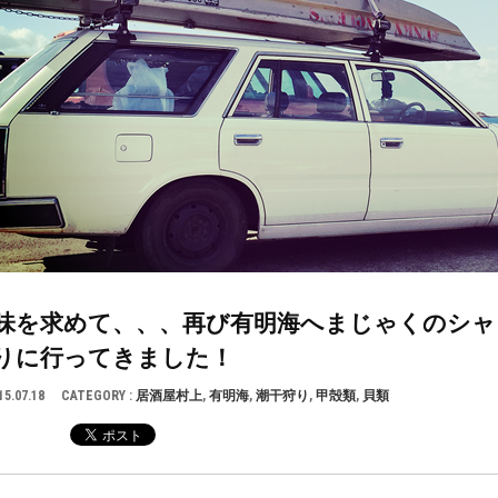
味を求めて、、、再び有明海へまじゃくのシャ
りに行ってきました！
15.07.18
CATEGORY :
居酒屋村上
,
有明海
,
潮干狩り
,
甲殻類
,
貝類