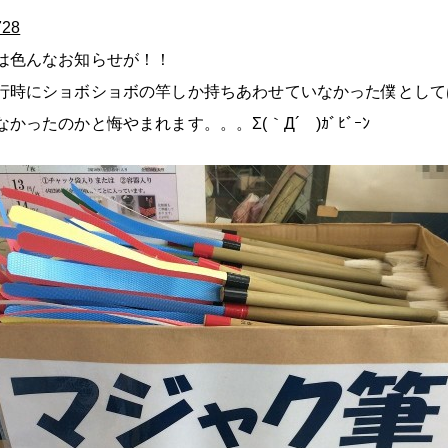
は色んなお知らせが！！
行時にショボショボの竿しか持ちあわせていなかった僕として
かったのかと悔やまれます。。。Σ(｀Д´ )ｶﾞﾋﾞｰﾝ