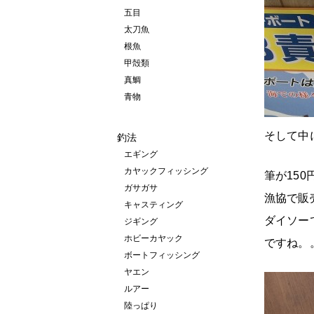
五目
太刀魚
根魚
甲殻類
真鯛
青物
そして中
釣法
エギング
カヤックフィッシング
筆が15
ガサガサ
漁協で販売
キャスティング
ダイソー
ジギング
ホビーカヤック
ですね。
ボートフィッシング
ヤエン
ルアー
陸っぱり