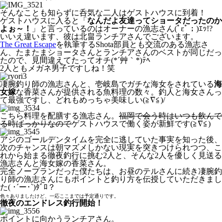
そんなことも知らずに呑気な二人はゲストハウスに到着！
ゲストハウスに入ると「
なんだよ友達ってショータだったのか
よぉ～！
」と言っているのはオーナーの漁志さん(ﾟεﾟ；)ｴｯ!?
いいえ違います、彼は北畠ランチアさんでございます。
The Great Escape
を執筆するShota部員とも交流のある漁志さ
ん、たまたまショータさんとランチアさんのベストが同じだっ
たので、見間違えてたってオチ(*´艸｀*)ﾃﾍ
2人ともメガネ男子ですしね！笑
凄腕釣り師の漁志さんと、壱岐島でガチな海女をされている
海
女嫁
な香菜さんが提供される魚料理の数々。釣人と海女さんっ
て最強ですし、どれもめっちゃ美味しい(≧∇≦)/
こちら料理を配膳する漁志さん。
福岡で会う時はいつも飲んで
る時ばっかりなので
ゲストハウスで働く姿が新鮮です(≧∇≦)
アジのゴールデンタイムを完全に逃していた事実を知った後、
次のチャンスは朝マズメしかない現実を突きつけられつつ、こ
れから始まる徹夜釣行に挑む2人と、そんな2人を優しく見送る
漁志さんと海女嫁の香菜さん。
完全ノープランだった僕たちは、お昼のテルさんに続き凄腕釣
り師の漁志さんにもポイントと釣り方を伝授していただきまし
た( ･´ー･`)ﾀﾞﾛ？
色々ありましたけど、一応ここまでは予定通りです。
徹夜のエンドレス釣行開始！
ポイントに向かうランチアさん。