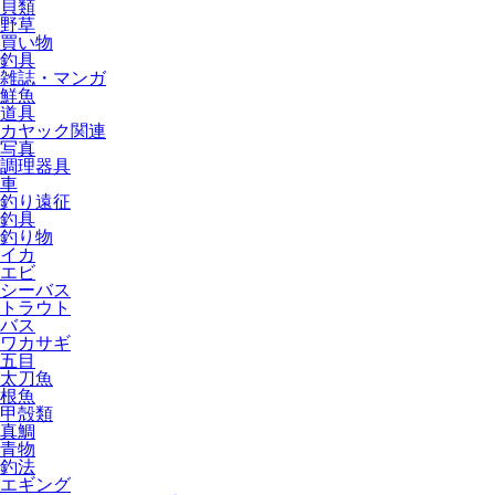
貝類
野草
買い物
釣具
雑誌・マンガ
鮮魚
道具
カヤック関連
写真
調理器具
車
釣り遠征
釣具
釣り物
イカ
エビ
シーバス
トラウト
バス
ワカサギ
五目
太刀魚
根魚
甲殻類
真鯛
青物
釣法
エギング