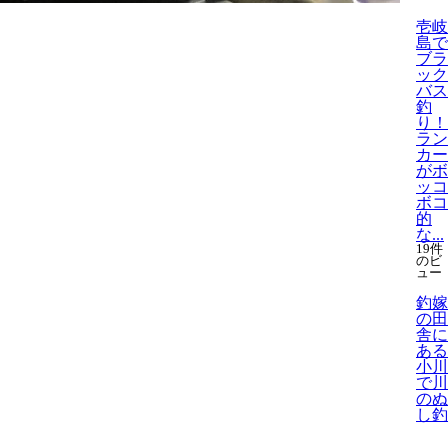
壱岐
島で
ブラ
ック
バス
釣
り！
ラン
カー
がボ
ッコ
ボコ
的
な...
19件
のビ
ュー
釣嫁
の田
舎に
ある
小川
で川
のぬ
し釣