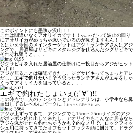
このポイントにも墨跡が沢山！！
これは間違いなくアオリイカです！！
だって波止の回り
なんで？
にアオリイカがめっちゃ泳いでいるのが見えますもん！！
とはいえ今回のメインターゲットはアジ！ランチアさんはアジ
ングで、居酒屋はサビキにメタルジグを仕込んだジグサビキで
それぞれ狙うと、、、
ジグサビキを入れた居酒屋の仕掛けに一投目からアジがヒット
(ﾟДﾟ)!!
アジが居ることは確認できたし、ジグサビキってちょっとアレ
だし、
エギで釣りたい！
そう思ったランチアさんがエギをしゃ
くってアオリイカを狙っていると、、、
エギで釣れたしょいぇ(;ﾟ∀ﾟ)!!
この時点で二人のテンションとアドレナリンは、小学生なら鼻
血出してるレベルにピークに！
おっさんで助かりました。
アジが上ずってきて、アジングでも15cm～25cmサイズのアジ
がポンポン釣れ出して来たし、アオリイカもこんなに居るなら
アジを泳がせたら釣れちゃうかも？的なノリで、ロックフィッ
シュ用に持ってきてたオフセットフックを頭に掛けて、ドラグ
ズルズルにして泳がせてたら、、、