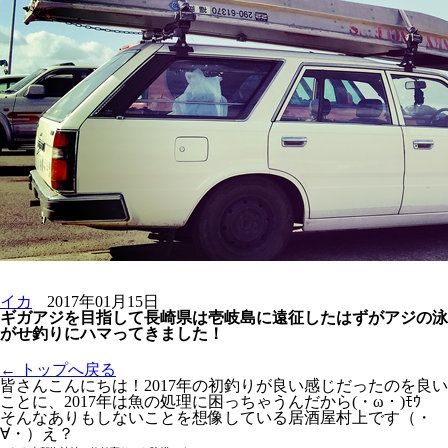
イカ
2017年01月15日
ギガアジを目指して長崎県は壱岐島に遠征したはずがアジの泳
がせ釣りにハマってきました！
← トップへ戻る
皆さんこんにちは！2017年の初釣りが良い感じだったのを良い
ことに、2017年は魚の処理に困っちゃうんだから(・ω・)ﾓｳ
そんなありもしないことを想像している居酒屋村上です（・
∀・）え？