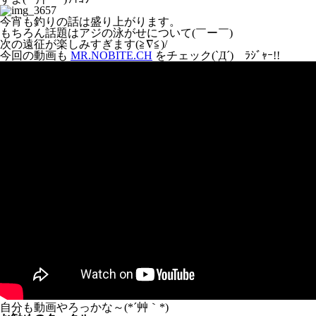
今宵も釣りの話は盛り上がります。
もちろん話題はアジの泳がせについて(￣ー￣)
次の遠征が楽しみすぎます(≧∇≦)/
今回の動画も
MR.NOBITE.CH
をチェック(`Д´)ゞﾗｼﾞｬｰ!!
自分も動画やろっかな～(*´艸｀*)