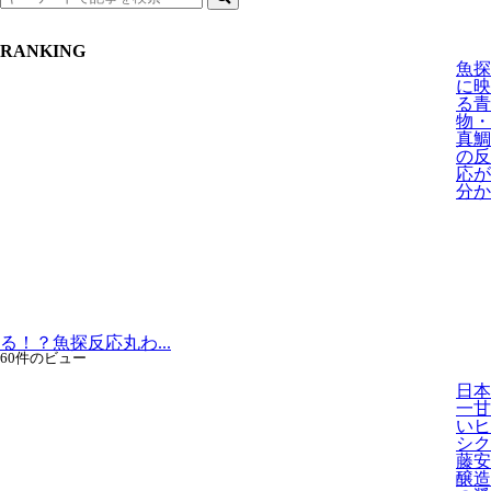
索
RANKING
魚探
に映
る青
物・
真鯛
の反
応が
分か
る！？魚探反応丸わ...
60件のビュー
日本
一甘
いヒ
シク
藤安
醸造