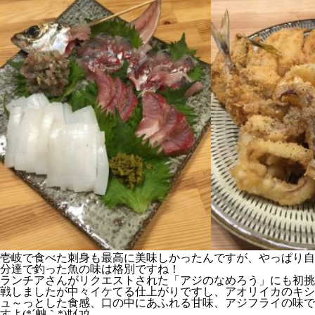
壱岐で食べた刺身も最高に美味しかったんですが、やっぱり自
分達で釣った魚の味は格別ですね！
ランチアさんがリクエストされた「アジのなめろう」にも初挑
戦しましたが中々イケてる仕上がりですし、アオリイカのキシ
ュ～っとした食感、口の中にあふれる甘味、アジフライの味で
すよ(*´艸｀*)ｻｲｺｳ