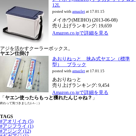
12L
posted with
amazlet
at 17.01.15
メイホウ(MEIHO) (2013-06-08)
売り上げランキング: 19,659
Amazon.co.jpで詳細を見る
アジを活かすクーラーボックス。
ヤエン仕掛け
あおりねっと 挟み式ヤエン（標準
型） ブラック
posted with
amazlet
at 17.01.15
あおりねっと
売り上げランキング: 9,454
Amazon.co.jpで詳細を見る
「
ヤエン使ったらもっと獲れたんじゃね？
」
終わって気づきました(-∧-；)
TAGS
#アオリイカ (5)
#アジフライ (1)
#アジング (12)
#ギガアジ (1)