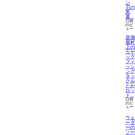
ン
刃の
黒
幕...
25件
のビ
ュー
居酒
屋村
上の
カヤ
ック
フィ
ッシ
ング
タッ
クル
とか
ロッ
ド...
22件
のビ
ュー
ウェ
ーダ
ーの
ソー