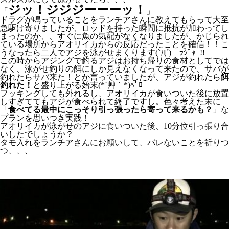
ジッ！ジジジーーーッ！
「
」
ドラグが鳴っていることをランチアさんに教えてもらって大至
急駆け寄りましたが、ロッドを持った瞬間に抵抗が加わってし
まったのか、、すぐに魚の気配がなくなりましたが、かじられ
ている場所からアオリイカからの反応だったことを確信！！こ
うなったら二人でアジを泳がせまくります(`Д´)ゞﾗｼﾞｬｰ!!
この時からアジングで釣るアジはお持ち帰りの食材としてでは
なく、泳がせ釣りの餌にしか見えなくなって来たので、サバが
釣れたらサバ来た！とか言っていましたが、アジが釣れたら
餌
釣れた！
と盛り上がる始末(*´艸｀*)ﾍﾟﾛ
フッキングしても外れるし、アオリイカが食いついた後に放置
しすぎててもアジが食べられて終了ですし。色々考えた末に
「
食べてる最中にこっそり引っ張ったら寄って来るかも？
」な
プランを思いつき実践！
アオリイカが泳がせのアジに食いついた後、10分位引っ張り合
いしたでしょうか？
タモ入れをランチアさんにお願いして、バレないことを祈りつ
つ、、、