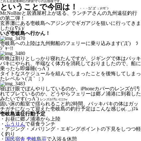
これも志賀海神社の釣針守りのお陰様です。
ということで今回は！
・・・Σ(ﾟДﾟ；)ﾄﾂｾﾞﾝ
Mr.NoBiteと居酒屋村上が送る、ランチアさんの九州遠征釣行
の第二弾！
玄界灘にある壱岐島へアジングでギガアジを狙いに行ってきま
した(≧∇≦)/
いざ壱岐島へ行かん！
壱岐島への上陸は九州郵船のフェリーに乗り込みます(`Д´)ゞﾗ
ｼﾞｬｰ!!
昨晩は割りとしっかり寝れたんですが、ジギングで体はバッキ
バキにやられ、半端なく体力を消耗しておりましたので、船に
乗ったら即爆睡(っA`)
タイトなスケジュールを組んでしまったことを後悔してしまっ
たレベルヽ(´Д｀；)
寝ぼけ眼でぼんやりしているのか、iPhoneカバーのレンズが汚
れてブレているのか、どうやらフェリーは郷ノ浦港に到着した
みたいです(っA`)
レンズが汚いだけw
固い床の船室で揺られること約2時間、バッキバキの体はガッ
チガチになって迎えた壱岐島の釣行予定はこんな感じφ(. _.)ﾌﾑ
壱岐島遠征行動予定
・お昼に郷ノ浦港から上陸
・
ふうりん
で昼食ランチ
・アジング・メバリング・エギングポイントの下見をしつつ軽
く釣り
・
国民宿舎 壱岐島荘
で入浴＆休憩