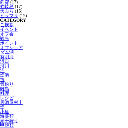
釣嫁
(17)
壱岐島
(17)
天ぷら
(15)
ヒラマサ
(15)
CATEGORY
ご挨拶
イベント
オフ会
観光
ポイント
オフショア
ダム湖
有明海
河口
河川
沼
漁港
筏
管釣り
離島
料理
レシピ
居酒屋村上
漁
小魚
海藻類
潮干狩り
甲殻類