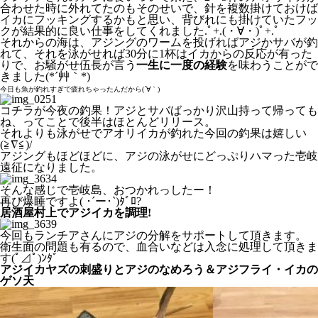
合わせた時に外れてたのもそのせいで、針を複数掛けておけば
イカにフッキングするかもと思い、背びれにも掛けていたフッ
クが結果的に良い仕事をしてくれました.ﾟ+.(・∀・)ﾟ+.ﾟ
それからの海は、アジングのワームを投げればアジかサバが釣
れて、それを泳がせれば30分に1杯はイカからの反応が有った
りで、お騒がせ伍長が言う
一生に一度の経験
を味わうことがで
きました(*´艸｀*)
今日も魚が釣れすぎで疲れちゃったんだから(´∀｀)
コチラが今夜の釣果！アジとサバばっかり沢山持って帰っても
ね、ってことで後半はほとんどリリース。
それよりも泳がせでアオリイカが釣れた今回の釣果は嬉しい
(≧∇≦)/
アジングもほどほどに、アジの泳がせにどっぷりハマった壱岐
遠征になりました。
そんな感じで壱岐島、おつかれっしたー！
再び爆睡ですよ( ･´ー･`)ﾀﾞﾛ?
居酒屋村上でアジイカを調理!
今回もランチアさんにアジの分解をサポートして頂きます。
衛生面の問題も有るので、血合いなどは入念に処理して頂きま
す(ﾟ⊿ﾟ)ﾝﾀﾞ
アジイカヤズの刺盛りとアジのなめろう＆アジフライ・イカの
ゲソ天