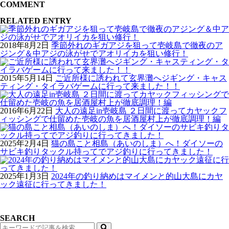
COMMENT
RELATED ENTRY
2018年8月2日
季節外れのギガアジを狙って壱岐島で徹夜のア
ジング＆中アジの泳がせでアオリイカを狙い修行！
2015年5月14日
ご近所様に誘われて玄界灘へジギング・キャス
ティング・タイラバゲームに行って来ました！！
2016年6月22日
大人の遠足in壱岐島 ２日間に渡ってカヤックフ
ィッシングで仕留めた壱岐の魚を居酒屋村上が徹底調理！編
2025年2月4日
猫の島こと相島（あいのしま）へ！ダイソーの
サビキ釣りタックル持ってでアジ釣りに行ってきました！
2025年1月3日
2024年の釣り納めはマイメンと的山大島にカヤ
ック遠征に行ってきました！
SEARCH
検