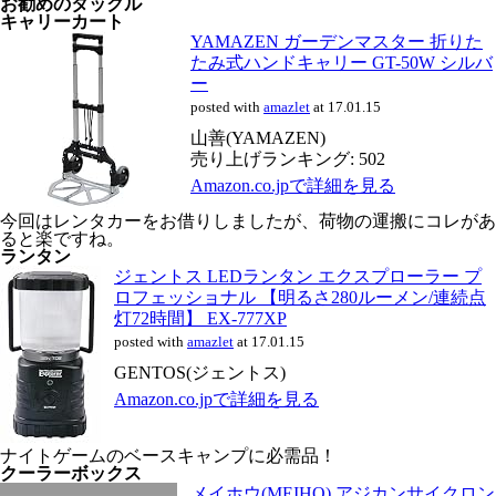
お勧めのタックル
キャリーカート
YAMAZEN ガーデンマスター 折りた
たみ式ハンドキャリー GT-50W シルバ
ー
posted with
amazlet
at 17.01.15
山善(YAMAZEN)
売り上げランキング: 502
Amazon.co.jpで詳細を見る
今回はレンタカーをお借りしましたが、荷物の運搬にコレがあ
ると楽ですね。
ランタン
ジェントス LEDランタン エクスプローラー プ
ロフェッショナル 【明るさ280ルーメン/連続点
灯72時間】 EX-777XP
posted with
amazlet
at 17.01.15
GENTOS(ジェントス)
Amazon.co.jpで詳細を見る
ナイトゲームのベースキャンプに必需品！
クーラーボックス
メイホウ(MEIHO) アジカンサイクロン