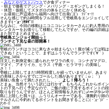
・
みなとやゲストハウス
で夕食ディナー
・朝まで徹夜でアジング・メバリング・エギングしまくる！
・休憩・仮眠してズタボロの体をとにかく休める
・お昼前に芦辺港から福岡へ向けて出発(`Д´)ゞﾗｼﾞｬｰ!!
そんな感じで約24時間をフル活用して壱岐島をエンジョイして
きます
( ･`д･´)ﾔﾙｾﾞ!!
ちなみに、今回の移動はニコニコレンタカーさんに釣人専用の
レンタカーをお借りして移動してたんですが、その編の詳細は
また別でまとめますφ(. _.)
壱岐島エンジョイ開始っ！
ランチと下見な昼の部開幕！
壱岐のランチはココに来なきゃ始まらない！腹が減っては戦は
できぬ！ということで、まずはふうりんでランチです(´∀｀)
注文した刺身定食に盛られたサワラの炙り、コシナガマグロ、
マダイ、アオリイカ、ヒラス（平政・ヒラマサ）の美味し
さ！！
壱岐に上陸してまだ1時間程度しか経っていませんが、あまり
の美味しさからすでにゴールした感があります(´；ω；｀)
美味い魚食って満たされたし、、、
よし！帰ろう！
とまぁ、当然そういう訳には行かず、もちろんこれからポイン
トの下見へ行く予定なので、ご飯の後に下見するポイントの段
取りを行うんですが、ほとんど前情報を入れずに
ノープランで
島に上陸した我々は、ふうりんオーナーである、凄腕釣り師の
テルさんに今釣れてるポイントをお聞きすることに( ･`д･´)ｼﾞ・
ｱﾝｻｰ!!