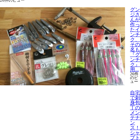
26件のビュー
グン
ジさ
んが
作っ
たイ
ンチ
ク、
その
名も
『グ
ンチ
ク』
用...
26件
のビ
ュー
自宅
で刺
身包
丁の
メン
テナ
ン
ス！
シャ
プト