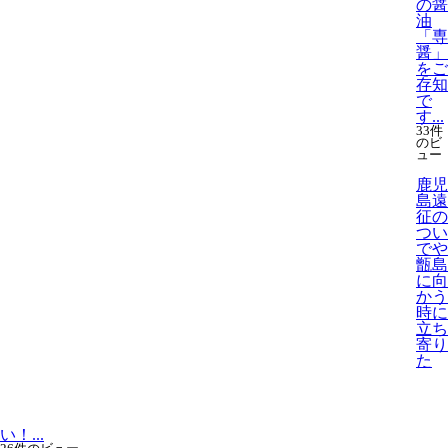
の醤
油
「専
醤」
をご
存知
で
す...
33件
のビ
ュー
鹿児
島遠
征の
つい
でや
甑島
に向
かう
時に
立ち
寄り
た
い！...