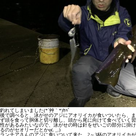
釣れてしまいました(*´艸｀*)ﾔﾊﾞ
後で調べると、泳がせのアジにアオリイカが食いついたら、ま
ず頭を食って胴体と切り離し、頭から尾に向けて食べていく習
性があるみたいなので、泳がせの時は針をぜいごの部分に掛け
るのがセオリーだとかφ(. _.)
ランチアさんのアジに食いついて来た、2～3杯のアオリイカが