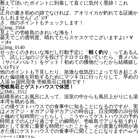
教えて頂いたポイントに到着して直ぐに気付く墨跡！これ
は・・・
正月の書き初めの跡でなければ、アオリイカが釣れてる証拠か
もしれません(ﾟ⊿ﾟ)ﾝﾀﾞ
さ、他のポイントもチェックします！
見よこの壱岐島のきれいな海を！
曇天でこの透明度、晴れてたらスケスケでございますよ(〃∀
〃)ｷｬ
せっかくのきれいな海だし行動予定に「
軽く釣り
」ってあるん
で、試しに3gのジグを投げてテロテロ巻いていたら、青メバル
（サバメバル？）をゲット！初めての獲物だったから結構嬉し
い(≧∇≦)/
他のポイントも下見したり、急激な低気圧によって引き起こさ
れた偏頭痛を対処するためにマツキヨに行ったりして、早めの
入浴 in 国民宿舎 壱岐島荘に移動です！
壱岐島荘とゲストハウスで休憩！
結構長めにお風呂に入って、浴室の中からも風呂上がりにも湯
本湾を眺める画。
この後ゲストハウスでの食事中に知ることになるのですが、実
はメガアジ・ギガアジ等デカアジの時合は、日没間際の20分弱
と極めて短時間だったらしく、こうやってゲストハウスの予約
時間までのんびり過ごすこの瞬間が、壱岐島でアジを狙う釣り
師として非常に重要な時間だったことを、その貴重な時間が過
ぎた後にゲストハウスでの食事中に聞くことになります(*-ω-*)
リサーチって重要ですね。