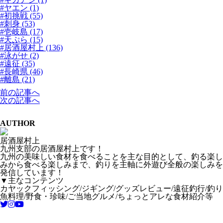
#ヤエン (1)
#初挑戦 (55)
#刺身 (53)
#壱岐島 (17)
#天ぷら (15)
#居酒屋村上 (136)
#泳がせ (2)
#遠征 (35)
#長崎県 (46)
#離島 (21)
前の記事へ
次の記事へ
AUTHOR
居酒屋村上
九州支部の居酒屋村上です！
九州の美味しい食材を食べることを主な目的として、釣る楽し
みから食べる楽しみまで、釣りを主軸に外遊び全般の楽しみを
発信しています！
▼主なコンテンツ
カヤックフィッシング/ジギング/グッズレビュー/遠征釣行/釣り
魚料理/野食・珍味/ご当地グルメ/ちょっとアレな食材紹介等