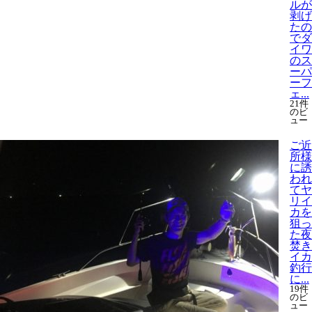
ルが
剥げ
たの
でダ
イワ
のス
ーパ
ーフ
ェ...
21件
のビ
ュー
ご近
所様
に誘
われ
てヤ
リイ
カを
狙っ
た夜
焚き
イカ
釣行
に...
19件
のビ
ュー