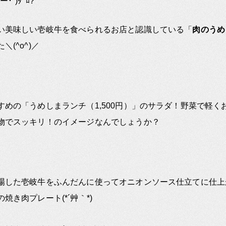
ー･`)ﾀﾞﾛ?
い美味しい壱岐牛を食べられるお店と認識している「
肉のうめ
＼(^o^)／
すめの「うめしまランチ（1,500円）」のサラダ！野菜で軽く
物でスッキリ！のイメージなんでしょうか？
場した壱岐牛をふんだんに使ってオニオンソース仕立てに仕上
焼き肉プレート(*´艸｀*)