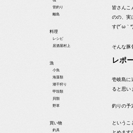
筏
管釣り
皆さんこ
離島
のの、実
す(*´ω｀*
料理
レシピ
居酒屋村上
そんな豚
レポ
漁
小魚
海藻類
壱岐島に
潮干狩り
ると思い
甲殻類
貝類
釣りの予
野草
というこ
買い物
釣具
とめます(`Д