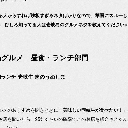
る人からすれば鉄板すぎるネタばかりなので、華麗にスルーし
` ） むしろ知ってる人は壱岐島のグルメネタを教えてくださいo
島グルメ 昼食・ランチ部門
ランチ 壱岐牛 肉のうめしま
ルメのおすすめを聞きときに「
美味しい壱岐牛が食べたい！
」
お店を聞いたら、95%くらいの確率でこのお店を紹介される