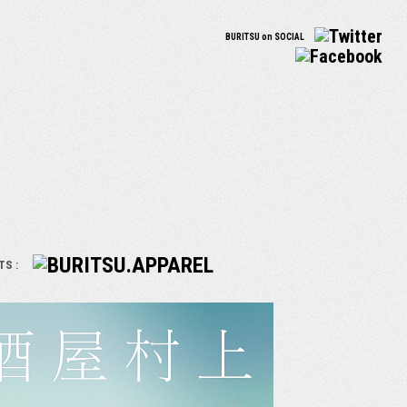
BURITSU on SOCIAL
TS :