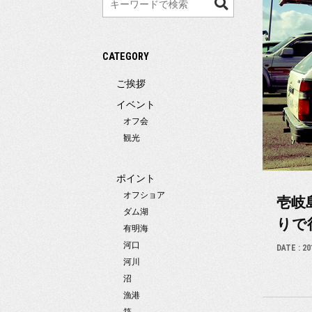
索
CATEGORY
ご挨拶
イベント
オフ会
観光
ポイント
オフショア
壱岐
ダム湖
りで
有明海
河口
DATE :
20
河川
沼
漁港