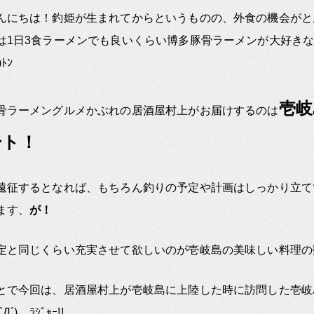
んにちは！釣姫が生まれてからというものの、外食の機会がと
は1日3食ラーメンでも良いくらい博多豚骨ラーメンが大好き
)ﾄﾝ
壱岐
骨ラーメングルメかぶれの居酒屋村上がお届けするのは
ート！
遠征するとなれば、もちろん釣りの予定や計画はしっかり立て
ます、
が！
定と同じくらい充実させて欲しいのが壱岐島の美味しい料理の
とで今回は、居酒屋村上が壱岐島に上陸した時に訪問した壱岐
´)ゞﾗｼﾞｬｰ!!