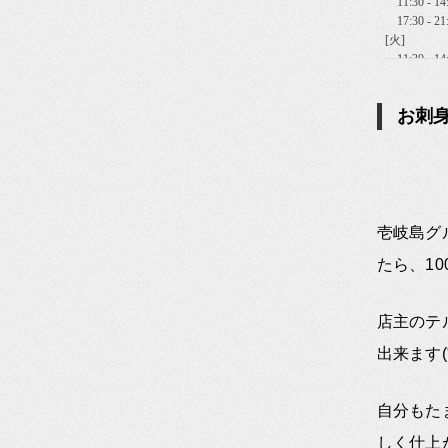
お刺身
壱岐島グ
たら、1
店主のテ
出来ます(*
自分もた
しく仕上