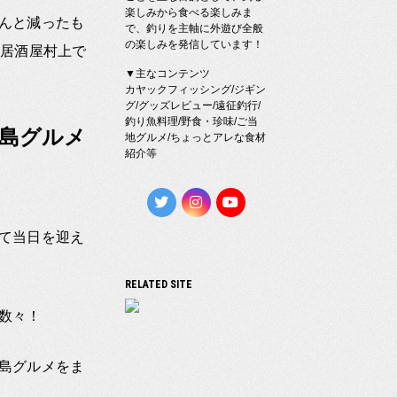
楽しみから食べる楽しみま
んと減ったも
で、釣りを主軸に外遊び全般
の楽しみを発信しています！
な居酒屋村上で
▼主なコンテンツ
カヤックフィッシング/ジギン
グ/グッズレビュー/遠征釣行/
釣り魚料理/野食・珍味/ご当
島グルメ
地グルメ/ちょっとアレな食材
紹介等
て当日を迎え
RELATED SITE
数々！
島グルメをま