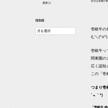
自分は漬物が
餌釣り
ISSUE
壱岐牛の
む＼(^o^
壱岐牛っ
関東圏の
広く認知
この「壱
つまり壱
´﹃｀*)
「壱岐牛 