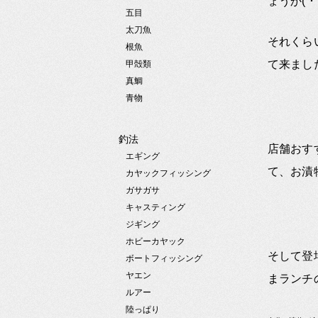
ょうか( ･´
五目
太刀魚
それくら
根魚
て来ました
甲殻類
真鯛
青物
釣法
店舗おす
エギング
て、お漬
カヤックフィッシング
ガサガサ
キャスティング
ジギング
ホビーカヤック
そして登
ボートフィッシング
ヤエン
まランチの
ルアー
陸っぱり