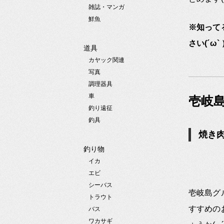
雑誌・マンガ
鮮魚
※知って
さい(´ω
道具
カヤック関連
写真
調理器具
車
壱岐
釣り遠征
釣具
焼き肉
釣り物
イカ
エビ
シーバス
壱岐島グ
トラウト
すすめの
バス
ワカサギ