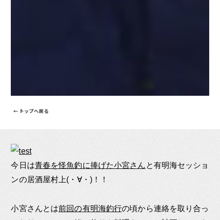
← トップへ戻る
今日は
青春を怪魚釣に捧げた小宮さん
と有明海セッショ
ンの居酒屋村上(・∀・)！！
小宮さんとは
前回の有明海釣行
の頃から連絡を取り合っ