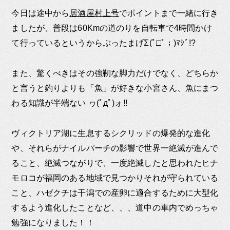
今日は途中から
居酒屋村上号
でポイントまで一緒に行き
ましたが、普段は60Kmの道のりを自転車で4時間かけ
て行っているというからぶったまげΣ(ﾟ□ﾟ；)ﾏｼﾞ!?
また、驚くべきはその強靭な脚力だけでなく、どちらか
と言うと釣りよりも「魚」が好きな小宮さん、魚にまつ
わる知識が半端ない ヮ(ﾟдﾟ)ォ!!
ヴィクトリア湖に生息するシクリッドの爆発的な進化
や、それらがナイルパーチの影響で世界一絶滅が進んで
ること、絶滅つながりで、一度絶滅したと思われたヒナ
モロコが福岡のある地域で見つかりそれが守られている
こと、ハゼクチは干潟での産卵に適合するために大型化
するよう進化したことなど、、、道中の車内でめっちゃ
勉強になりました！！