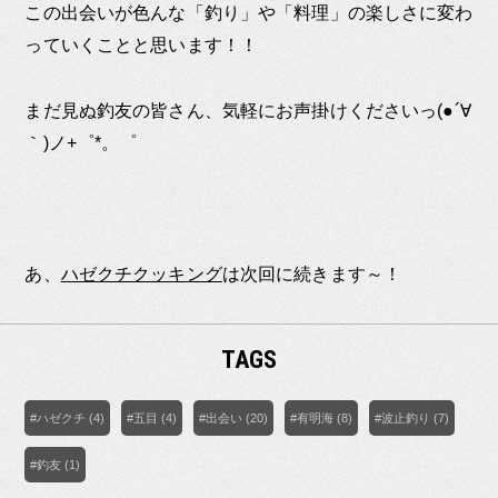
この出会いが色んな「釣り」や「料理」の楽しさに変わ
っていくことと思います！！
まだ見ぬ釣友の皆さん、気軽にお声掛けくださいっ(●´∀
｀)ノ+゜*。゜
あ、
ハゼクチクッキング
は次回に続きます～！
TAGS
#ハゼクチ (4)
#五目 (4)
#出会い (20)
#有明海 (8)
#波止釣り (7)
#釣友 (1)