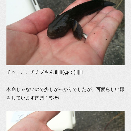
チッ、、、チチブさん il||li(-д-；)il||li
本命じゃないので少しがっかりでしたが、可愛らしい顔
をしています(*´艸｀*)ﾝﾓｩ