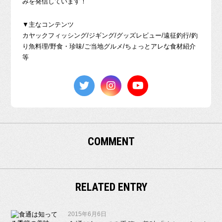
みを発信しています！
▼主なコンテンツ
カヤックフィッシング/ジギング/グッズレビュー/遠征釣行/釣
り魚料理/野食・珍味/ご当地グルメ/ちょっとアレな食材紹介
等
COMMENT
RELATED ENTRY
2015年6月6日