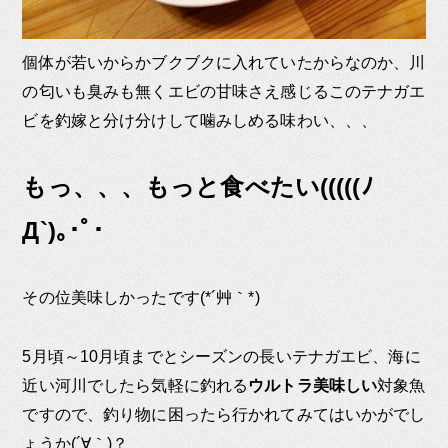
個体が若いからかブクブクに入れていたからなのか、川
の匂いも臭みも無くエビの甘味さえ感じるこのテナガエ
ビを釣嫁と分け分けして噛みしめる味わい、、、
もっ、、、もっと食べたい(((((ﾉ
Д`)｡･ﾟ･
その位美味しかったです(*´艸｀*)
5月頃～10月頃までとシーズンの長いテナガエビ、海に
近い河川でしたら気軽に釣れる
ウルトラ美味しい
対象魚
ですので、釣り物に困ったら行かれてみてはいかがでし
ょうか(´∀｀)？