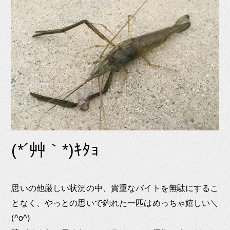
(*´艸｀*)ｷﾀｮ
思いの他厳しい状況の中、貴重なバイトを無駄にするこ
となく、やっとの思いで釣れた一匹はめっちゃ嬉しい＼
(^o^)