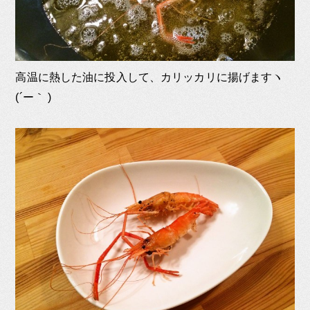
高温に熱した油に投入して、カリッカリに揚げますヽ
(´ー｀ )