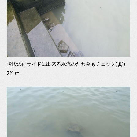
階段の両サイドに出来る水流のたわみもチェック(`Д´)ゞ
ﾗｼﾞｬｰ!!