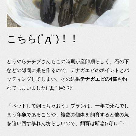
こちら(ﾟдﾟ)！！
どうやらチチブさんもこの時期が産卵期らしく、石の下
などの隙間に巣を作るので、テナガエビのポイントとバ
ッティングしてしまい、その結果
テナガエビの4倍
も釣
れてしまいました( ´Д｀)=3 ﾌｩ
『ペットして飼っちゃおう』プランは、一年で死んでし
まう
年魚
であることや、複数の個体を飼育すると他の魚
を追い回す暴れん坊らしいので、飼育は断念(ﾉД`)｡･ﾟ･