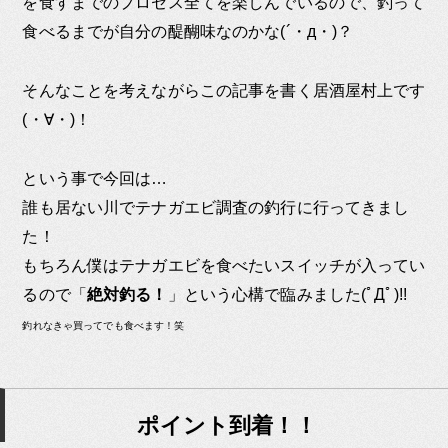
を食すまでのプロセス全てを楽しんでいるので、釣って
食べるまでが自分の醍醐味なのかな(´・д・)？
そんなことを考えながらこの記事を書く居酒屋村上です
(・∀・)！
という事で今回は…
誰も居ない川でテナガエビ調査の釣行に行ってきまし
た！
もちろん僕はテナガエビを食べたいスイッチが入ってい
るので「
絶対釣る！
」という心構で臨みました(ﾟДﾟ)!!
釣れなきゃ買ってでも食べます！笑
ポイント到着！！