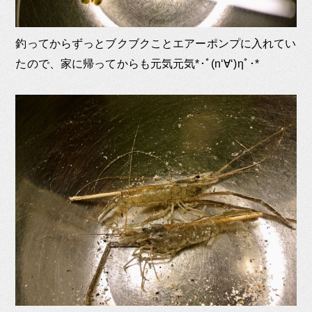
釣ってからずっとブクブクことエアーポンプに入れてい
たので、家に帰ってからも元気元気*･ﾟ(n‘∀‘)ηﾟ･*