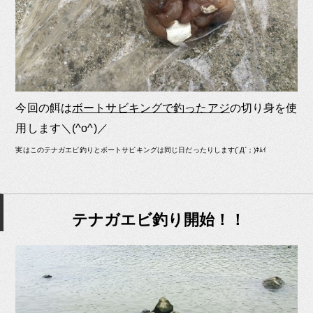
今回の餌は
ボートサビキングで釣ったアジ
の切り身を使
用します＼(^o^)／
実はこのテナガエビ釣りとボートサビキングは同じ日だったりします(´Д`；)ﾈﾑｲ
テナガエビ釣り開始！！