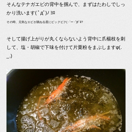
そんなテナガエビの背中を掴んで、まずはたわしでしっ
かり洗います( ﾟдﾟ)ﾉ ﾖﾛ
その時、元気なエビが跳ねる度にビックビク( ･´ー･`)ﾀﾞﾛ?
そして揚げ上がりが丸くならないよう背中に爪楊枝を刺
して、塩・胡椒で下味を付けて片栗粉をまぶしますφ(.
_.)