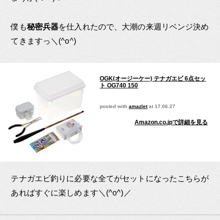
僕も
秘密兵器
を仕入れたので、大潮の来週リベンジ決め
てきますっ＼(^o^)
OGK(オージーケー) テナガエビ 6点セッ
ト OG740 150
posted with
amazlet
at 17.06.27
Amazon.co.jpで詳細を見る
テナガエビ釣りに必要な全てがセットになったこちらが
あればすぐに楽しめます＼(^o^)／