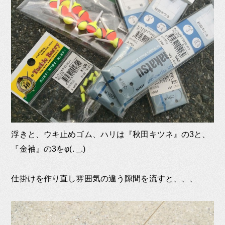
浮きと、ウキ止めゴム、ハリは『秋田キツネ』の3と、
『金袖』の3をφ(. _.)
仕掛けを作り直し雰囲気の違う隙間を流すと、、、