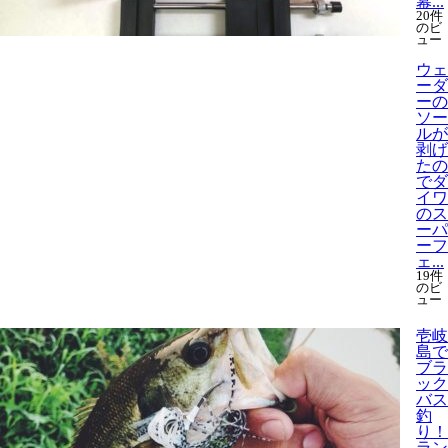
幕...
20件
のビ
ュー
ウェ
ーダ
ーの
ソー
ルが
剥げ
たの
でダ
イワ
のス
ーパ
ーフ
ェ...
19件
のビ
ュー
壱岐
島で
ブラ
ック
バス
釣
り！
ラン