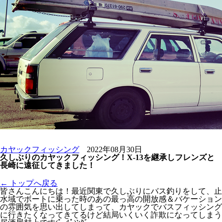
カヤックフィッシング
2022年08月30日
久しぶりのカヤックフィッシング！X-13を継承しフレンズと
長崎に遠征してきました！
← トップへ戻る
皆さんこんにちは！最近関東で久しぶりにバス釣りをして、止
水域でボートに乗った時のあの最っ高の開放感＆バケーション
の雰囲気を思い出してしまって、カヤックでバスフィッシング
に行きたくなってきてるけど結局いくいく詐欺になってしまう