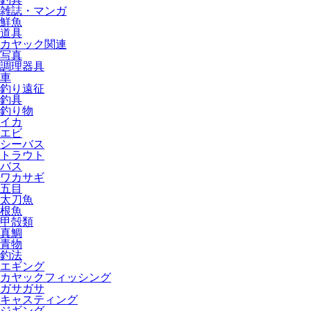
雑誌・マンガ
鮮魚
道具
カヤック関連
写真
調理器具
車
釣り遠征
釣具
釣り物
イカ
エビ
シーバス
トラウト
バス
ワカサギ
五目
太刀魚
根魚
甲殻類
真鯛
青物
釣法
エギング
カヤックフィッシング
ガサガサ
キャスティング
ジギング