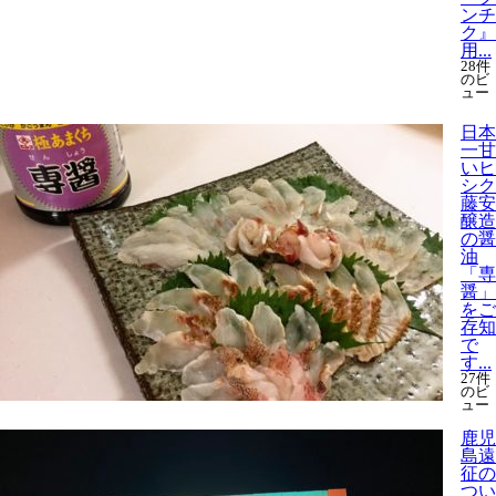
ンチ
ク』
用...
28件
のビ
ュー
日本
一甘
いヒ
シク
藤安
醸造
の醤
油
「専
醤」
をご
存知
で
す...
27件
のビ
ュー
鹿児
島遠
征の
つい