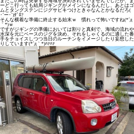
まだこの時は突撃する海域を決めきれていませんでしたが、ま
ーどこ行っても結局ジギングがメインになるんだし、あとはゴ
ムとタングステンにジグサビキつけときゃなんとかなるだろ(
･´ー･`)ﾀﾞﾛ?
そんな横着な準備に終止する始末ｗ 慣れって怖いですね(*´д
｀*)ｗ
ですがジギングの準備においては割りと真剣で、海域の流れや
水深を元にベースのジグを決め、それをしゃくるのに適した番
手をチョイスしつつ当日のルーチンをイメージしたり妄想した
りしています(*´д｀*)ﾊｧﾊｧ