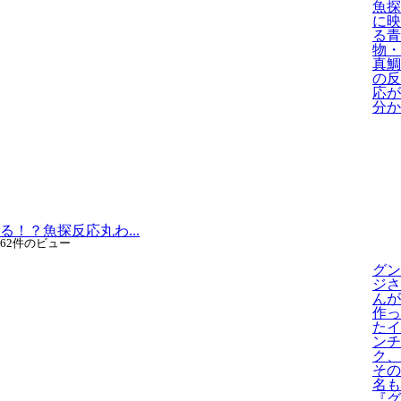
魚探
に映
る青
物・
真鯛
の反
応が
分か
る！？魚探反応丸わ...
62件のビュー
グン
ジさ
んが
作っ
たイ
ンチ
ク、
その
名も
『グ