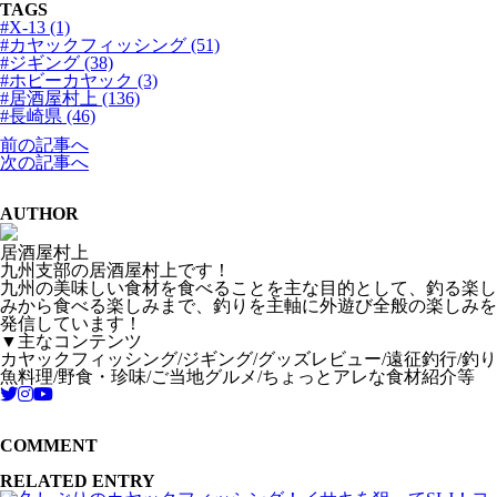
TAGS
#X-13 (1)
#カヤックフィッシング (51)
#ジギング (38)
#ホビーカヤック (3)
#居酒屋村上 (136)
#長崎県 (46)
前の記事へ
次の記事へ
AUTHOR
居酒屋村上
九州支部の居酒屋村上です！
九州の美味しい食材を食べることを主な目的として、釣る楽し
みから食べる楽しみまで、釣りを主軸に外遊び全般の楽しみを
発信しています！
▼主なコンテンツ
カヤックフィッシング/ジギング/グッズレビュー/遠征釣行/釣り
魚料理/野食・珍味/ご当地グルメ/ちょっとアレな食材紹介等
COMMENT
RELATED ENTRY