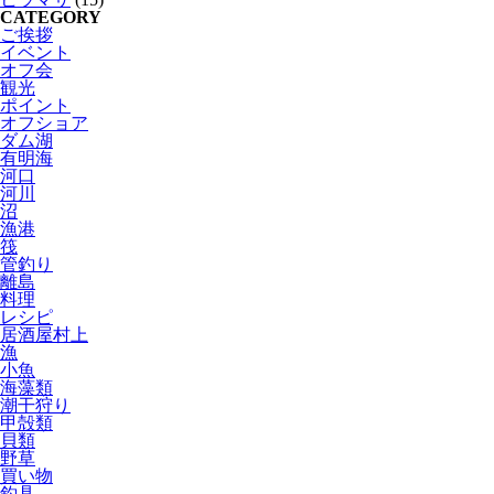
CATEGORY
ご挨拶
イベント
オフ会
観光
ポイント
オフショア
ダム湖
有明海
河口
河川
沼
漁港
筏
管釣り
離島
料理
レシピ
居酒屋村上
漁
小魚
海藻類
潮干狩り
甲殻類
貝類
野草
買い物
釣具