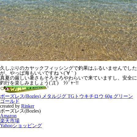
久しぶりのカヤックフィッシングで釣果はふるいませんでした
が、やっぱ海もいいですねヽ(´∀｀)
真夏の厳しい暑さもそろそろやわらいで来ていますし、安全に
釣行を楽しみましょう(`Д´)ゞﾗｼﾞｬｰ!!
ボーズレス(Bozles) メタルジグ TGトウキチロウ 60g グリーン
ゴールド
created by
Rinker
ボーズレス(Bozles)
Amazon
楽天市場
Yahooショッピング