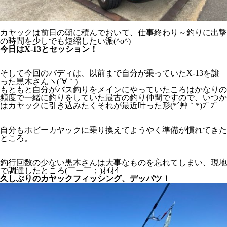
カヤックは前日の朝に積んでおいて、仕事終わり～釣りに出撃
の時間を少しでも短縮したい派(^o^)
今日はX-13とセッション！
そして今回のバディは、以前まで自分が乗っていたX-13を譲
った黒木さんヽ(´∀｀)
もともと自分がバス釣りをメインにやっていたころはかなりの
頻度で一緒に釣りをしていた最古の釣り仲間ですので、いつか
はカヤックに引き込みたくそれが最近叶った形(*´艸｀*)ﾌﾟﾌﾟ
自分もホビーカヤックに乗り換えてようやく準備が慣れてきた
ところ。
釣行回数の少ない黒木さんは大事なものを忘れてしまい、現地
で調達したところ(￣ー￣；)ｵｲｵｲ
久しぶりのカヤックフィッシング、デッパツ！