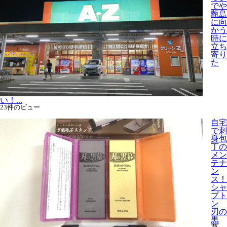
でや
甑島
に向
かう
時に
立ち
寄り
た
い！...
23件のビュー
自宅
で刺
身包
丁の
メン
テナ
ン
ス！
シャ
プト
ン
刃の
黒