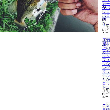
カー
がボ
ッコ
ボコ
的
な...
19件
のビ
ュー
居酒
屋村
上の
カヤ
ック
フィ
ッシ
ング
タッ
クル
とか
ロッ
ド...
16件
のビ
ュー
ご近
所様