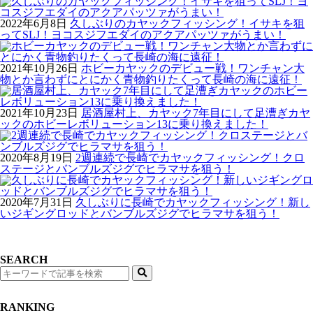
2022年6月8日
久しぶりのカヤックフィッシング！イサキを狙
ってSLJ！ヨコスジフエダイのアクアパッツァがうまい！
2021年10月26日
ホビーカヤックのデビュー戦！ワンチャン大
物とか言わずにとにかく青物釣りたくって長崎の海に遠征！
2021年10月23日
居酒屋村上、カヤック7年目にして足漕ぎカヤ
ックのホビーレボリューション13に乗り換えました！
2020年8月19日
2週連続で長崎でカヤックフィッシング！クロ
ステージとバンブルズジグでヒラマサを狙う！
2020年7月31日
久しぶりに長崎でカヤックフィッシング！新し
いジギングロッドとバンブルズジグでヒラマサを狙う！
SEARCH
検
索
RANKING