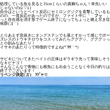
処理している魚を見ると35cmくらいの真鯛ちゃん！幸先いい
じゃないの(≧▽≦)
自分はというとベイト反応にセミロングジグを直撃しているも
のの、一度反応があったのですが、ファイト中に「
フッ
」
っと存在感を消す形でゲーム終了になってちょっと燃え尽き症
候群(´Д｀)
とりあえず息抜きにタングステンでも落とすかって感じでボー
ズレスのトウキチロウをコスってみたらグググッ、グググッっ
と小刻みなあたり！
イサキのあたりって特徴的ですよね(*´艸｀*)
サビキについてきたベイトの正体はギラギラ光って美味しそう
なキビナゴ！
そんなこんなで青物にも根魚にも出会うことなく今日の釣りは
終了でございます！
リベンジ決定(`Д´)ゞﾗｼﾞｬｰ!!