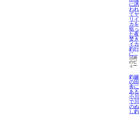
に誘
われ
てヤ
リイ
カを
狙っ
た夜
焚き
イカ
釣行
に...
16件
のビ
ュー
釣嫁
の田
舎に
ある
小川
で川
のぬ
し釣