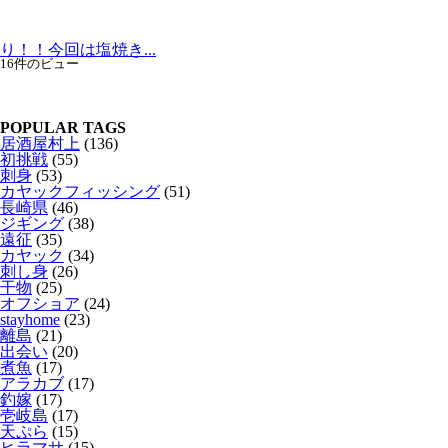
り！！今回は塩焼き...
16件のビュー
POPULAR TAGS
居酒屋村上
(136)
初挑戦
(55)
刺身
(53)
カヤックフィッシング
(51)
長崎県
(46)
ジギング
(38)
遠征
(35)
カヤック
(34)
刺し身
(26)
干物
(25)
オフショア
(24)
stayhome
(23)
離島
(21)
出会い
(20)
煮魚
(17)
アラカブ
(17)
釣嫁
(17)
壱岐島
(17)
天ぷら
(15)
ヒラマサ
(15)