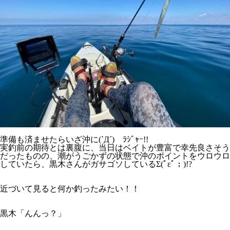
準備も済ませたらいざ沖に(`Д´)ゞﾗｼﾞｬｰ!!
実釣前の期待とは裏腹に、当日はベイトが豊富で幸先良さそう
だったものの、潮がうごかずの状態で沖のポイントをウロウロ
していたら、黒木さんがガサゴソしているΣ(ﾟεﾟ；)!?
近づいて見ると何か釣ったみたい！！
黒木「んんっ？」