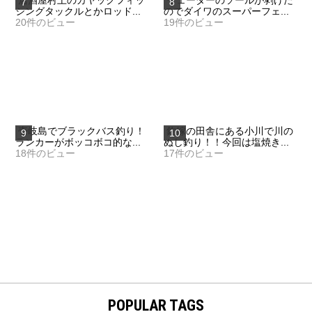
シングタックルとかロッド...
のでダイワのスーパーフェ...
20件のビュー
19件のビュー
壱岐島でブラックバス釣り！
釣嫁の田舎にある小川で川の
ランカーがボッコボコ的な...
ぬし釣り！！今回は塩焼き...
18件のビュー
17件のビュー
POPULAR TAGS