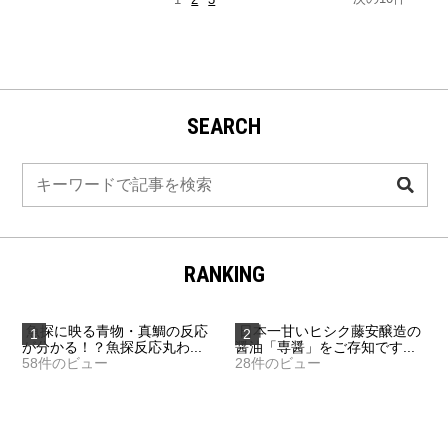
SEARCH
検
索
RANKING
魚探に映る青物・真鯛の反応
日本一甘いヒシク藤安醸造の
が分かる！？魚探反応丸わ...
醤油「専醤」をご存知です...
58件のビュー
28件のビュー