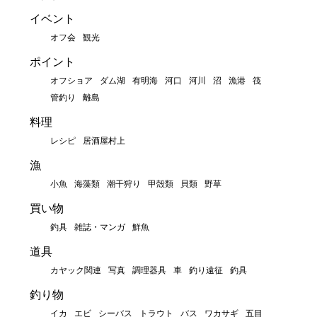
イベント
オフ会
観光
ポイント
オフショア
ダム湖
有明海
河口
河川
沼
漁港
筏
管釣り
離島
料理
レシピ
居酒屋村上
漁
小魚
海藻類
潮干狩り
甲殻類
貝類
野草
買い物
釣具
雑誌・マンガ
鮮魚
道具
カヤック関連
写真
調理器具
車
釣り遠征
釣具
釣り物
イカ
エビ
シーバス
トラウト
バス
ワカサギ
五目