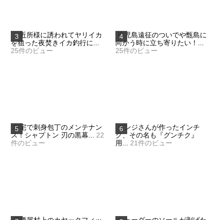
ご近所様に誘われてヤリイカ
鹿児島遠征のついでや甑島に
を狙った夜焚きイカ釣行に...
向かう時に立ち寄りたい！...
25件のビュー
25件のビュー
自宅で刺身包丁のメンテナン
グンジさんが作ったインチ
ス！シャプトン 刃の黒幕...
22
ク、その名も『グンチク』
件のビュー
用...
21件のビュー
居酒屋村上のカヤックフィッ
ウェーダーのソールが剥げた