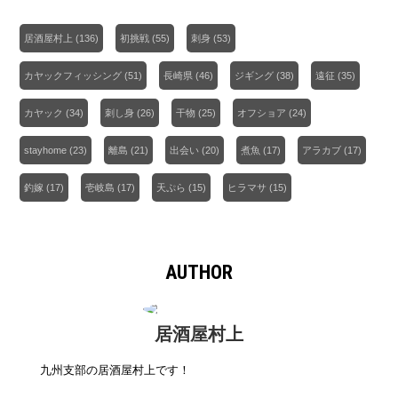
居酒屋村上
(136)
初挑戦
(55)
刺身
(53)
カヤックフィッシング
(51)
長崎県
(46)
ジギング
(38)
遠征
(35)
カヤック
(34)
刺し身
(26)
干物
(25)
オフショア
(24)
stayhome
(23)
離島
(21)
出会い
(20)
煮魚
(17)
アラカブ
(17)
釣嫁
(17)
壱岐島
(17)
天ぷら
(15)
ヒラマサ
(15)
AUTHOR
居酒屋村上
九州支部の居酒屋村上です！