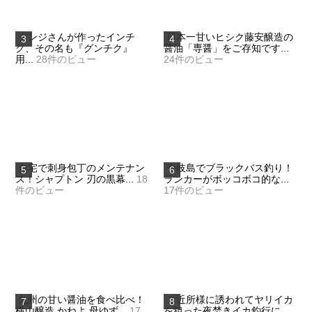
グンジさんが作ったインチ
日本一甘いヒシク藤安醸造の
ク、その名も『グンチク』
醤油「専醤」をご存知です...
用...
28件のビュー
24件のビュー
自宅で刺身包丁のメンテナン
壱岐島でブラックバス釣り！
ス！シャプトン 刃の黒幕...
18
ランカーがボッコボコ的な...
件のビュー
17件のビュー
九州の甘い醤油を食べ比べ！
ご近所様に誘われてヤリイカ
横山醸造 かねよ 母ゆず...
17
を狙った夜焚きイカ釣行に...