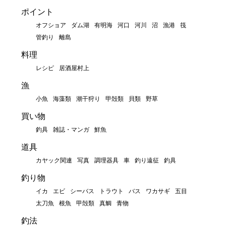
ポイント
オフショア
ダム湖
有明海
河口
河川
沼
漁港
筏
管釣り
離島
料理
レシピ
居酒屋村上
漁
小魚
海藻類
潮干狩り
甲殻類
貝類
野草
買い物
釣具
雑誌・マンガ
鮮魚
道具
カヤック関連
写真
調理器具
車
釣り遠征
釣具
釣り物
イカ
エビ
シーバス
トラウト
バス
ワカサギ
五目
太刀魚
根魚
甲殻類
真鯛
青物
釣法