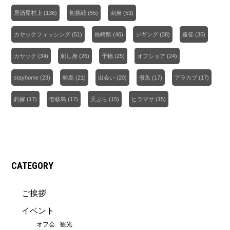
居酒屋村上
(136)
初挑戦
(55)
刺身
(53)
カヤックフィッシング
(51)
長崎県
(46)
ジギング
(38)
遠征
(35)
カヤック
(34)
刺し身
(26)
干物
(25)
オフショア
(24)
stayhome
(23)
離島
(21)
出会い
(20)
煮魚
(17)
アラカブ
(17)
釣嫁
(17)
壱岐島
(17)
天ぷら
(15)
ヒラマサ
(15)
CATEGORY
ご挨拶
イベント
オフ会
観光