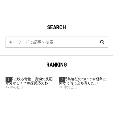
SEARCH
検
索
RANKING
魚探に映る青物・真鯛の反応
鹿児島遠征のついでや甑島に
が分かる！？魚探反応丸わ...
向かう時に立ち寄りたい！...
47件のビュー
30件のビュー