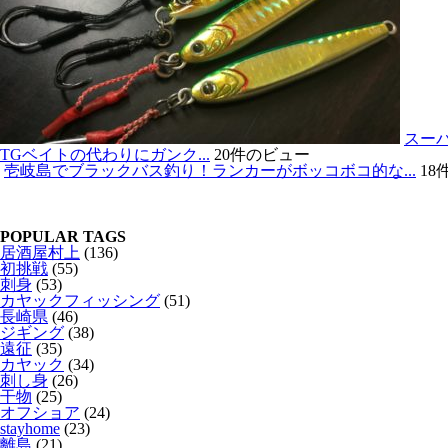
スー
TGベイトの代わりにガンク...
20件のビュー
壱岐島でブラックバス釣り！ランカーがボッコボコ的な...
18
POPULAR TAGS
居酒屋村上
(136)
初挑戦
(55)
刺身
(53)
カヤックフィッシング
(51)
長崎県
(46)
ジギング
(38)
遠征
(35)
カヤック
(34)
刺し身
(26)
干物
(25)
オフショア
(24)
stayhome
(23)
離島
(21)