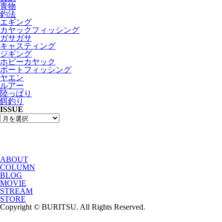
青物
釣法
エギング
カヤックフィッシング
ガサガサ
キャスティング
ジギング
ホビーカヤック
ボートフィッシング
ヤエン
ルアー
陸っぱり
餌釣り
ISSUE
ABOUT
COLUMN
BLOG
MOVIE
STREAM
STORE
Copyright © BURITSU. All Rights Reserved.