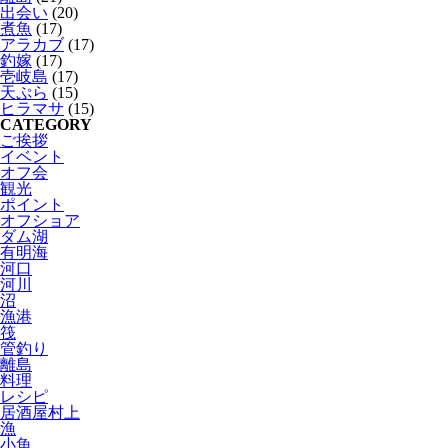
出会い
(20)
煮魚
(17)
アラカブ
(17)
釣嫁
(17)
壱岐島
(17)
天ぷら
(15)
ヒラマサ
(15)
CATEGORY
ご挨拶
イベント
オフ会
観光
ポイント
オフショア
ダム湖
有明海
河口
河川
沼
漁港
筏
管釣り
離島
料理
レシピ
居酒屋村上
漁
小魚