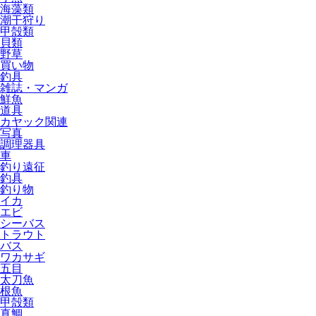
海藻類
潮干狩り
甲殻類
貝類
野草
買い物
釣具
雑誌・マンガ
鮮魚
道具
カヤック関連
写真
調理器具
車
釣り遠征
釣具
釣り物
イカ
エビ
シーバス
トラウト
バス
ワカサギ
五目
太刀魚
根魚
甲殻類
真鯛