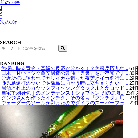
前の10件
1
2
3
次の10件
SEARCH
検
索
RANKING
魚探に映る青物・真鯛の反応が分かる！？魚探反応丸わ...
63
日本一甘いヒシク藤安醸造の醤油「専醤」をご存知です...
30
ご近所様に誘われてヤリイカを狙った夜焚きイカ釣行に...
29
鹿児島遠征のついでや甑島に向かう時に立ち寄りたい！...
25
居酒屋村上のカヤックフィッシングタックルとかロッド...
24
自宅で刺身包丁のメンテナンス！シャプトン 刃の黒幕...
23
グンジさんが作ったインチク、その名も『グンチク』用...
22
ウェーダーのソールが剥げたのでダイワのスーパーフェ...
21