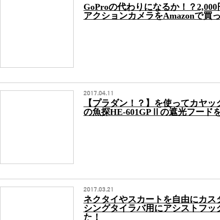
GoProの代わりになるか！？2,0
アクションカメラをAmazonで買
2017.04.11
【プラダン！？】を使ってカヤッ
の魚探HE-601GPⅡの遮光フー
2017.03.21
ネクタイやスカートを自由にカス
シングタイラバ用にアシストフッ
た！