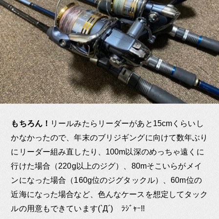
もちろん！
リールみたらリーダーがあと15cmくらいし
かなかったので、年末のブリジギングに向けて数年ぶり
にリーダー組み直したり、100m以深のめっちゃ遠くに
行けた場合（220g以上のジグ）、80mそこいらがメイ
ンになった場合（160g位のジグタックル）、60m位の
近海になった場合など、色んなケースを想定してタック
ルの用意もできています(`Д´)ゞﾗｼﾞｬｰ!!