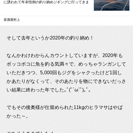
に誘われて年末恒例の釣り納めジギングに行ってきま
したので、2021年の記事もそこから始めさせていただ
きます(≧▽ […]
居酒屋村上
そして去年というか2020年の釣り納め！
なんかわけわからんカウントしていますが、2020年も
ボッコボコに魚を釣る気満々で、めっちゃランガンして
いただきつつ、5,000回もジグをシャクったけど1回し
かあたりがなくって、そのあたりを物にできないだっさ
い結果に終わった年でした｡ﾟ(ﾟ´ω`ﾟ)｡ﾟ｡
でもその後奥様が仕留められた11kgのヒラマサはやば
かった～。