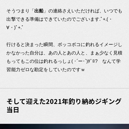
そうつまり「
出船
」の連絡さえいただければ、いつでも
出撃できる準備はできていたのでございます.ﾟ+.(・
∀・)ﾟ+.ﾟ
行けると決まった瞬間、ボッコボコに釣れるイメージし
かなかった自分は、あの人とあの人と、まぁ少なく見積
もってもこの位は釣れるっしょ( ･´ー･`)ﾀﾞﾛ? なんて学
習能力ゼロな勘定をしていたのですｗ
そして迎えた2021年釣り納めジギング
当日