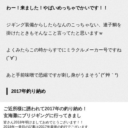
わー！来ました！やばいめっちゃでかいです！！
ジギング装備からしたらなんのこっちゃない、連子鯛を
掛けたときもそんなこと言ってたと思いますｗ
よくみたらこの時からすでにミラクルメーカー号ですね
(ﾟ∀ﾟ)
あと手前味噌で恐縮ですが刺し身がうまそうﾟ(*´艸｀*)
2017年釣り納め
ご近所様に誘われて2017年の釣り納め！
玄海灘にブリジギングに行ってきまし
た！！ – 居酒屋村上
皆さん2018年明けましておめでとうございます！！
2018年一発目の記事は2017年最後の釣行でございます