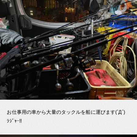
お仕事用の車から大量のタックルを船に運びます(`Д´)ゞ
ﾗｼﾞｬｰ!!