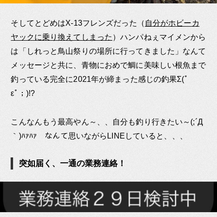
そしてとどめはX-13フレンズだった（
自分がホビーカ
ヤックに乗り換えてしまった
）ハンパねぇマイメンから
は「しれっと鳥山祭りの場所に行ってきました」なんて
メッセージと共に、青物におめで鯛に美味しい根魚まで
釣っている完全に2021年が締まった感じの釣果Σ(ﾟ
εﾟ；)!?
こんなんもう最高やん～、、自分も釣り行きたい～(;´Д
｀)ﾊｧﾊｧ なんて思いながらLINEしていると、、、
突如届く、一通の業務連絡！