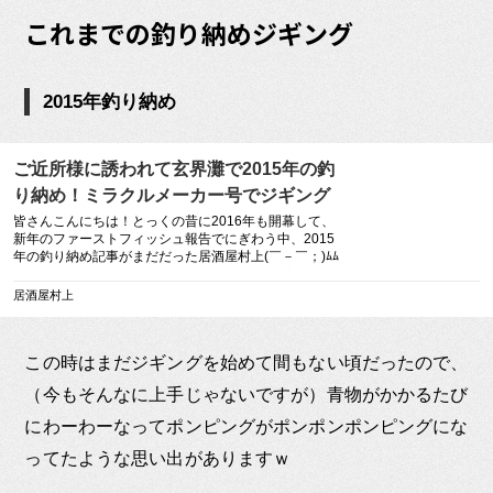
これまでの釣り納めジギング
2015年釣り納め
ご近所様に誘われて玄界灘で2015年の釣
り納め！ミラクルメーカー号でジギング
して来ました！！ – 居酒屋村上
皆さんこんにちは！とっくの昔に2016年も開幕して、
新年のファーストフィッシュ報告でにぎわう中、2015
年の釣り納め記事がまだだった居酒屋村上(￣－￣；)ﾑﾑ
そんな居酒屋村上が生息する福岡では、カップルが結
婚して初めて […]
居酒屋村上
この時はまだジギングを始めて間もない頃だったので、
（今もそんなに上手じゃないですが）青物がかかるたび
にわーわーなってポンピングがポンポンポンピングにな
ってたような思い出がありますｗ