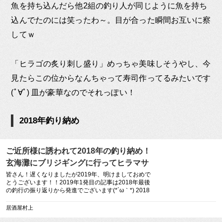
魚を持ち込んだら他2組の釣り人が同じように魚を持ち
込んでたのには笑ったわ～。目が合った瞬間お互いに察
してｗ
「ヒラゴの炙り刺し盛り」めっちゃ美味しそうやし、今
見たらこの位からなんちゃって寿司作ってるみたいです
(ﾟ∀ﾟ) 皿が豪華なのでそれっぽい！
2018年釣り納め
ご近所様に誘われて2018年の釣り納め！
玄海灘にブリジギングに行ってヒラマサ
を釣ってきました！！ – 居酒屋村上
皆さん！遅くなりましたが2019年、明けましておめで
とうございます！！2019年1発目の記事は2018年最後
の釣行の振り返りから発進でございます(*´ω｀*) 2018
年の1発目の記事も2017年最後の釣行の振り返りだっ
[…]
居酒屋村上