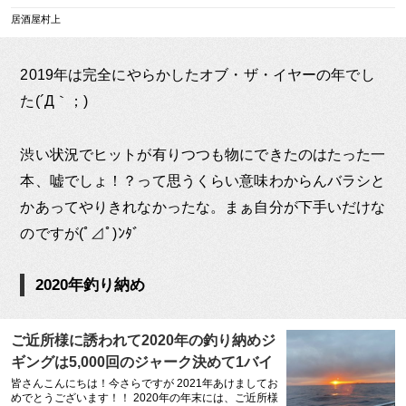
で、その時の様子からお届けさせていただきます(*´ω
｀*) この年末 […]
居酒屋村上
2019年は完全にやらかしたオブ・ザ・イヤーの年でし
た(´Д｀；)
渋い状況でヒットが有りつつも物にできたのはたった一
本、嘘でしょ！？って思うくらい意味わからんバラシと
かあってやりきれなかったな。まぁ自分が下手いだけな
のですが(ﾟ⊿ﾟ)ﾝﾀﾞ
2020年釣り納め
ご近所様に誘われて2020年の釣り納めジ
ギングは5,000回のジャーク決めて1バイ
トのみ！でも、、 – 居酒屋村上
皆さんこんにちは！今さらですが 2021年あけましてお
めでとうございます！！ 2020年の年末には、ご近所様