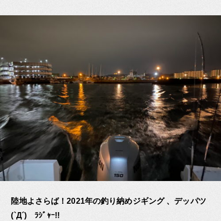
陸地よさらば！2021年の釣り納めジギング 、デッパツ
(`Д´)ゞﾗｼﾞｬｰ!!