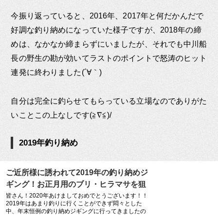
今振り返っていると、2016年、2017年と何だかんだで
好調な釣り納めになっていた様子ですが、2018年の締
めは、なかなか締まらずにいましたが、それでも中川船
長の野生の勘が効いてラストのポイントで怒涛のヒット
連発に終わりました(´∀｀)
自分は完全に釣らせてもらっている立場なのでありがた
いことこの上なしです(≧∇≦)/
2019年釣り納め
ご近所様に誘われて2019年の釣り納めジ
ギング！お正月用のブリ・ヒラマサを狙
って玄海灘でジギング！ – 居酒屋村上
皆さん！2020年あけましておめでとうございます！！
2019年はあまり釣りに行くことができず悶々とした
中、年末恒例の釣り納めジギングに行ってきましたの