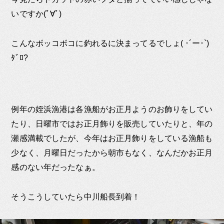
いですか(ﾟ∀ﾟ)
こんなボッコボコに釣れるに決まってるでしょ( ･´ー･`)
ﾀﾞﾛ?
例年の姪浜漁港は各漁船がお正月ようのお飾りをしてい
たり、日曜市ではお正月飾りを販売していたりと、年の
瀬感満載でしたが、今年はお正月飾りをしている漁船も
少なく、月曜日だったから朝市もなく、なんだかお正月
感のない年だったなぁ。
そうこうしていたら中川船長到着！