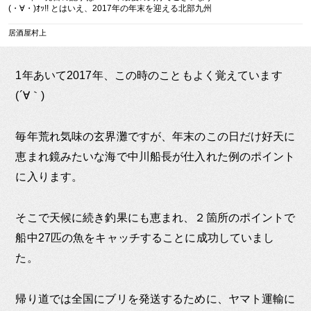
(・∀・)ｵｯ!! とはいえ、2017年の年末を迎える北部九州
の海は「穏やかな海」というには程遠く、どちらかと
いう […]
居酒屋村上
1年あいて2017年、この時のこともよく覚えています
(´∀｀)
毎年荒れ気味の玄界灘ですが、年末のこの日だけ好天に
恵まれ鏡みたいな海で中川船長が仕入れた例のポイント
に入ります。
そこで天候に続き釣果にも恵まれ、２箇所のポイントで
船中27匹の魚をキャッチすることに成功していまし
た。
帰り道では全国にブリを発送するために、ヤマト運輸に