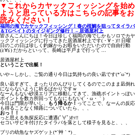
▼これからカヤックフィッシングを始め
ようと思っている方はこちらの記事をお
読みください！
福岡の海でカヤックフィッシング！春の桜鯛を狙ってタイラバ
＆TGベイトのタイジギング修行！ – 居酒屋村上
皆さんこんにちは！今日は珍しく福岡の海でしかもソロでカヤ
ックフィッシングに行ってきた居酒屋村上です(・∀・)!! 日曜
日のこの日は珍しく釣嫁からお暇をいただいたので自由行動
(≧∀≦) だからといって、長崎は平戸まで行って …
居酒屋村上
ということで出艇！
いや～しかし、ご覧の通り今日は気持ちの良い凪です(*´ω`*)
良い凪すぎて、まったりのんびりしてくるのでこのまま凪倒れ
にならないように祈るばかりですｗ
なーんもない砂漠エリアに移動してきて、漁礁ポイントっぽい
ポイントを数カ所回ってもなにもない(´・ω・｀)
今日は門限が早いし、
もう帰るか！
ってことで、なーんの反応
も得ることなく帰路についていたら、、、
おっ！！
っと思える魚探反応に遭遇(ﾟ∀ﾟ)ｵｯ!!
セコいサビキ付けたタイラバを落として様子を見ると、、、
ブリの幼魚なヤズゲット(*´艸｀*)