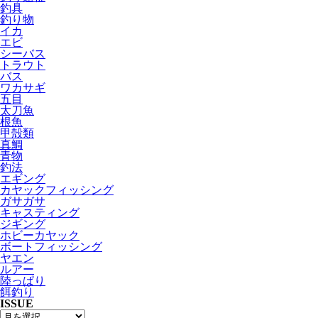
釣具
釣り物
イカ
エビ
シーバス
トラウト
バス
ワカサギ
五目
太刀魚
根魚
甲殻類
真鯛
青物
釣法
エギング
カヤックフィッシング
ガサガサ
キャスティング
ジギング
ホビーカヤック
ボートフィッシング
ヤエン
ルアー
陸っぱり
餌釣り
ISSUE