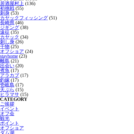
居酒屋村上
(136)
初挑戦
(55)
刺身
(53)
カヤックフィッシング
(51)
長崎県
(46)
ジギング
(38)
遠征
(35)
カヤック
(34)
刺し身
(26)
干物
(25)
オフショア
(24)
stayhome
(23)
離島
(21)
出会い
(20)
煮魚
(17)
アラカブ
(17)
釣嫁
(17)
壱岐島
(17)
天ぷら
(15)
ヒラマサ
(15)
CATEGORY
ご挨拶
イベント
オフ会
観光
ポイント
オフショア
ダム湖