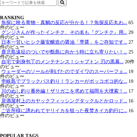
検
索
RANKING
魚探に映る青物・真鯛の反応が分かる！？魚探反応丸わ...
65
件のビュー
グンジさんが作ったインチク、その名も『グンチク』用...
29
件のビュー
日本一甘いヒシク藤安醸造の醤油「専醤」をご存知です...
27
件のビュー
鹿児島遠征のついでや甑島に向かう時に立ち寄りたい！...
25
件のビュー
自宅で刺身包丁のメンテナンス！シャプトン 刃の黒幕...
20件
のビュー
ウェーダーのソールが剥げたのでダイワのスーパーフェ...
19
件のビュー
壱岐島でブラックバス釣り！ランカーがボッコボコ的な...
19
件のビュー
川のぬし釣り番外編！ザリガニを求めて福岡を大捜索！...
17
件のビュー
居酒屋村上のカヤックフィッシングタックルとかロッド...
16
件のビュー
ご近所様に誘われてヤリイカを狙った夜焚きイカ釣行に...
16
件のビュー
POPULAR TAGS