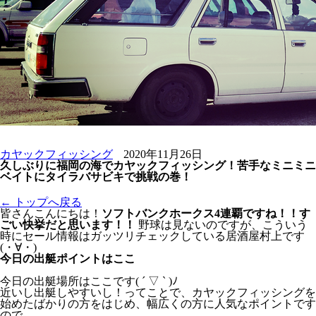
カヤックフィッシング
2020年11月26日
久しぶりに福岡の海でカヤックフィッシング！苦手なミニミニ
ベイトにタイラバサビキで挑戦の巻！
← トップへ戻る
皆さんこんにちは！
ソフトバンクホークス4連覇ですね！！す
ごい快挙だと思います！！
野球は見ないのですが、こういう
時にセール情報はガッツリチェックしている居酒屋村上です
(・∀・)
今日の出艇ポイントはここ
今日の出艇場所はここです( ´ ▽ ` )ﾉ
近いし出艇しやすいし！ってことで、カヤックフィッシングを
始めたばかりの方をはじめ、幅広くの方に人気なポイントです
ので、、、