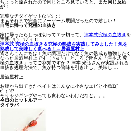
ちょっと流されたので同じところ見ていると、
また同じ反応
が！
完璧なチダイゲット(≧▽≦；)
まぁそれまで完全にノーゲーム展開だったので嬉しい！
自宅に帰って究極の血抜き
家に帰ったらしっぽ切ってエラ切って、
津本式究極の血抜き
を
実践(`Д´)ゞﾗｼﾞｬｰ!!
津本式 究極の血抜き＆究極の熟成を実践してみました！魚を
熟成して美味しく食べる！ – 居酒屋村上
皆さんこんにちは！魚の調理だけでなく魚の熟成も勉強したく
なった居酒屋村上です（＾ω＾） ところで皆さん「津本式 究
極の血抜き」ってご存知ですか？ 津本 光弘さんが実践される
血抜き処理方法で、魚が持つ旨味を引き出し、美味し …
居酒屋村上
お腹から出てきたベイトはこんなに小さなエビと小魚Σ(ﾟ
εﾟ；)!?
そりゃジギングやっても食わないわけだなと。。。
今日のヒットルアー
タイラバ