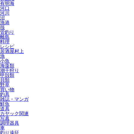
有明海
河口
河川
沼
漁港
筏
管釣り
離島
料理
レシピ
居酒屋村上
漁
小魚
海藻類
潮干狩り
甲殻類
貝類
野草
買い物
釣具
雑誌・マンガ
鮮魚
道具
カヤック関連
写真
調理器具
車
釣り遠征