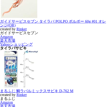
ガイドサービスセブン タイラバ POLPO ポルポー 60g #01 オレ
ンジ(OR)
created by
Rinker
ガイドサービスセブン
Amazon
楽天市場
Yahooショッピング
タイラバサビキ
まるふじ 鯛ラバルミックスサビキ D-762 M
created by
Rinker
まるふじ
Amazon
楽天市場