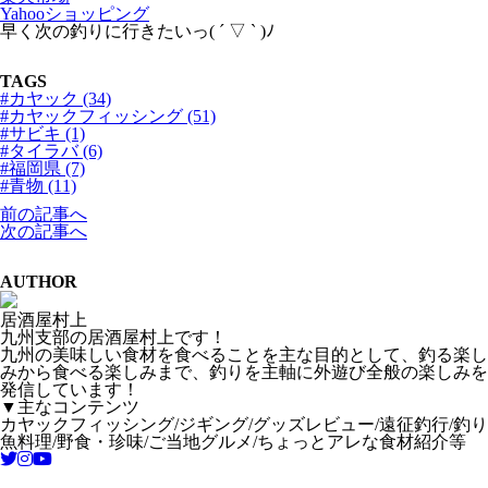
Yahooショッピング
早く次の釣りに行きたいっ( ´ ▽ ` )ﾉ
TAGS
#カヤック (34)
#カヤックフィッシング (51)
#サビキ (1)
#タイラバ (6)
#福岡県 (7)
#青物 (11)
前の記事へ
次の記事へ
AUTHOR
居酒屋村上
九州支部の居酒屋村上です！
九州の美味しい食材を食べることを主な目的として、釣る楽し
みから食べる楽しみまで、釣りを主軸に外遊び全般の楽しみを
発信しています！
▼主なコンテンツ
カヤックフィッシング/ジギング/グッズレビュー/遠征釣行/釣り
魚料理/野食・珍味/ご当地グルメ/ちょっとアレな食材紹介等