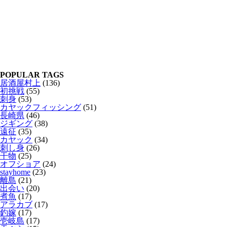
POPULAR TAGS
居酒屋村上
(136)
初挑戦
(55)
刺身
(53)
カヤックフィッシング
(51)
長崎県
(46)
ジギング
(38)
遠征
(35)
カヤック
(34)
刺し身
(26)
干物
(25)
オフショア
(24)
stayhome
(23)
離島
(21)
出会い
(20)
煮魚
(17)
アラカブ
(17)
釣嫁
(17)
壱岐島
(17)