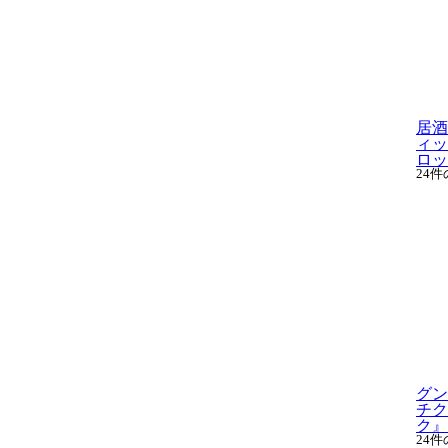
居酒
ィッ
ロッド
24
グン
チク
ク』用
24