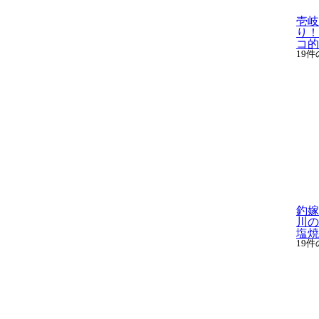
壱岐
り！
コ的な
19
釣嫁
川の
塩焼き
19