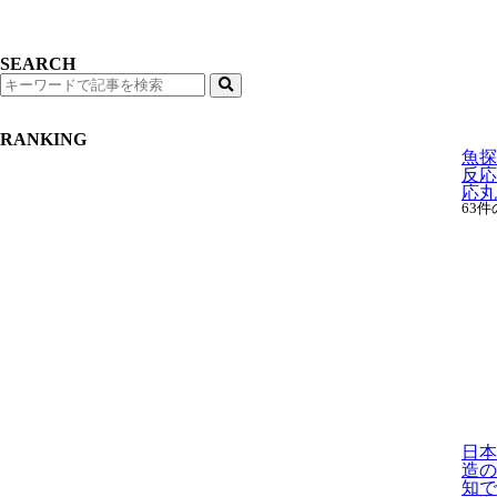
SEARCH
検
索
RANKING
魚探
反応
応丸わ
63
日本
造の
知です