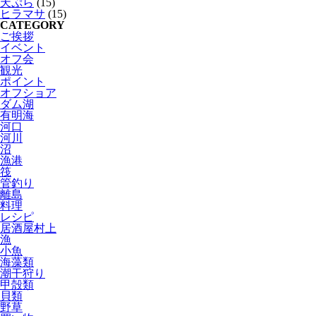
天ぷら
(15)
ヒラマサ
(15)
CATEGORY
ご挨拶
イベント
オフ会
観光
ポイント
オフショア
ダム湖
有明海
河口
河川
沼
漁港
筏
管釣り
離島
料理
レシピ
居酒屋村上
漁
小魚
海藻類
潮干狩り
甲殻類
貝類
野草