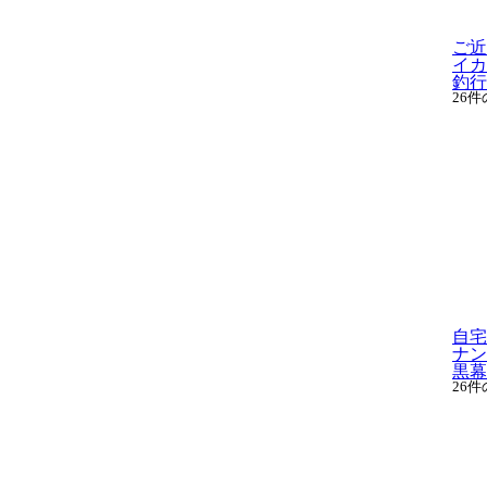
ご近
イカ
釣行に
26
自宅
ナン
黒幕.
26