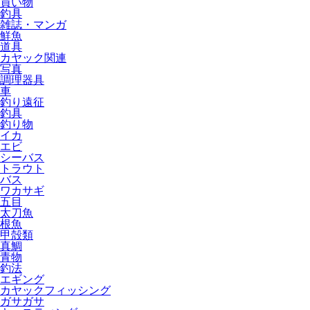
買い物
釣具
雑誌・マンガ
鮮魚
道具
カヤック関連
写真
調理器具
車
釣り遠征
釣具
釣り物
イカ
エビ
シーバス
トラウト
バス
ワカサギ
五目
太刀魚
根魚
甲殻類
真鯛
青物
釣法
エギング
カヤックフィッシング
ガサガサ